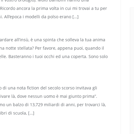
icordo ancora la prima volta in cui mi trovai a tu per
. All’epoca i modelli da polso erano […]
uardare all’insù, è una spinta che solleva la tua anima
 una notte stellata? Per favore, appena puoi, quando il
telle. Basteranno i tuoi occhi ed una coperta. Sono solo
di una nota fiction del secolo scorso invitava gli
rrivare là, dove nessun uomo è mai giunto prima”.
 un balzo di 13,729 miliardi di anni, per trovarci là,
ibri di scuola, […]