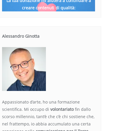
La tua donazione mi aiuterà a continuare a
creare contenuti di qualità:
Alessandro Ginotta
Appassionato d’arte, ho una formazione
scientifica. Mi occupo di
volontariato
fin dallo
scorso millennio, tant’è che c’è chi sostiene che,
nel frattempo, io abbia accumulato una certa