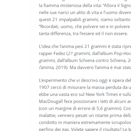
la fiamma misteriosa della vita: “Allora il Si
nelle sue narici un alito di vita e l’uomo div
questi 21 impalpabili grammi, siamo soltanto 
“Ricordati, uomo, che polvere sei e in polvere 
tanta differenza, tra l’essere ed il non essere.
L’idea che l’anima pesi 21 grammi è stata ripres
rapper Fedez (
21 grammi
, dall’album Pop-Hoo
grammi
, dall’album Schiena contro Schiena, 2
l’anima
, 2019). Ma davvero l’anima è mai stat
L’esperimento che vi descrivo oggi è opera d
1907 cercò di misurare la massa perduta da 
ebbe una vasta eco sul New York Times e sulla 
MacDougall fece posizionare i letti di alcuni 
(con un margine di errore di 5,6 grammi). Così,
malattie, vennero pesati un istante prima del
condotto in maniera estremamente scrupolosa, 
perfino dei gas. Volete sapere il risultato? Le 