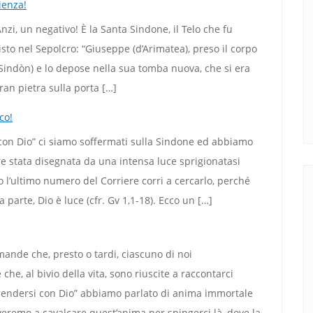
ienza!
zi, un negativo! È la Santa Sindone, il Telo che fu
isto nel Sepolcro: “Giuseppe (d’Arimatea), preso il corpo
(Sindòn) e lo depose nella sua tomba nuova, che si era
gran pietra sulla porta […]
co!
con Dio” ci siamo soffermati sulla Sindone ed abbiamo
re stata disegnata da una intensa luce sprigionatasi
so l’ultimo numero del Corriere corri a cercarlo, perché
 parte, Dio è luce (cfr. Gv 1,1-18). Ecco un […]
ande che, presto o tardi, ciascuno di noi
he, al bivio della vita, sono riuscite a raccontarci
rendersi con Dio” abbiamo parlato di anima immortale
overemo a cavalcare quest’anima per spingerci là, dove la