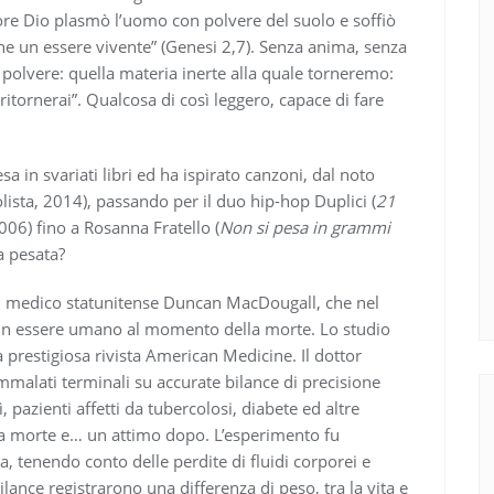
gnore Dio plasmò l’uomo con polvere del suolo e soffiò
enne un essere vivente” (Genesi 2,7). Senza anima, senza
polvere: quella materia inerte alla quale torneremo:
ritornerai”. Qualcosa di così leggero, capace di fare
a in svariati libri ed ha ispirato canzoni, dal noto
lista, 2014), passando per il duo hip-hop Duplici (
21
006) fino a Rosanna Fratello (
Non si pesa in grammi
a pesata?
el medico statunitense Duncan MacDougall, che nel
un essere umano al momento della morte. Lo studio
prestigiosa rivista American Medicine. Il dottor
ammalati terminali su accurate bilance di precisione
 pazienti affetti da tubercolosi, diabete ed altre
la morte e… un attimo dopo. L’esperimento fu
tenendo conto delle perdite di fluidi corporei e
bilance registrarono una differenza di peso, tra la vita e