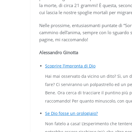
la morte, di circa 21 grammi! È questa, seco
cui lascia le nostre spoglie mortali per migrare 
Nelle prossime, entusiasmanti puntate di “Sor
cammino dell’anima, sempre con lo sguardo so
pagine, mi raccomando!
Alessandro Ginotta
Scoprire l’impronta di Dio
Hai mai osservato da vicino un dito? Sì, un 
fare? Ci serviranno un polpastrello ed un p
Bene. Ora cerca di tracciare il puntino più pi
raccomando! Per quanto minuscolo, con que
Se Dio fosse un orologiaio?
Non fatelo a casa! L’esperimento che tente
potrebbe essere rischioso (più che altro per