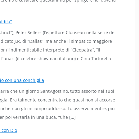
aldilà”
nct”), Peter Sellers (l’ispettore Clouseau nella serie de
dicato J.R. di “Dallas”, ma anche il simpatico maggiore
r (l’indimenticabile interprete di “Cleopatra”, “Il
 Funari (il celebre showman italiano) e Cino Tortorella
Dio con una conchiglia
arra che un giorno Sant’Agostino, tutto assorto nei suoi
ggia. Era talmente concentrato che quasi non si accorse
finché non gli inciampò addosso. Lo osservò mentre, più
per poi versarla in una buca. “Che […]
e con Dio