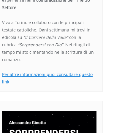
esperienza nella
comunicazione per il Terzo
Settore
Vivo a Torino e collaboro con le principali
testate cattoliche. Ogni settimana mi trovi in
edicola su
“Il Corriere della Valle”
con la
rubrica
“Sorprendersi con Dio”
. Nei ritagli di
tempo mi sto cimentando nella scrittura di un
romanzo.
Per altre informazioni puoi consultare questo
link