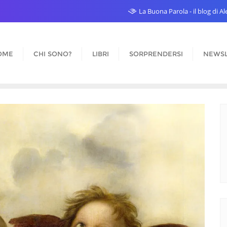
La Buona Parola - il blog di 
OME
CHI SONO?
LIBRI
SORPRENDERSI
NEWSL