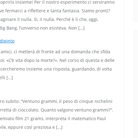
oprirlo insieme! Per il nostro esperimento ci serviranno
e fermarci a riflettere e tanta fantasia. Siamo pronti?
nare il nulla. Sì, il nulla. Perché è lì che, oggi,
Big Bang, l’universo non esisteva. Non […]
 dipinto
ri amici, ci metterà di fronte ad una domanda che sfida
oi: «C’è vita dopo la morte?». Nel corso di questa e delle
 cercheremo insieme una risposta, guardando, di volta
lli […]
fro subito: “Ventuno grammi, il peso di cinque nichelini
 barretta di cioccolato. Quanto valgono ventuno grammi?”.
remiato film 21 grams, interpreta il matematico Paul
ile, eppure così preziosa e […]