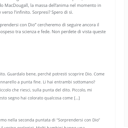
ndo MacDougall, la massa dell’anima nel momento in
verso l’infinito. Sorpresi? Spero di sì.
prendersi con Dio” cercheremo di seguire ancora il
speso tra scienza e fede. Non perdete di vista queste
dito. Guardalo bene, perché potresti scoprire Dio. Come
ennarello a punta fine. Li hai entrambi sottomano?
ccolo che riesci, sulla punta del dito. Piccolo, mi
sto segno hai colorato qualcosa come […]
remo nella seconda puntata di “Sorprendersi con Dio”
 il vostro orologio). Molti bambini hanno una