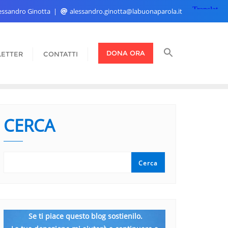
Alessandro Ginotta
alessandro.ginotta@labuonaparola.it
DONA ORA
ETTER
CONTATTI
CERCA
Cerca
Se ti piace questo blog sostienilo.