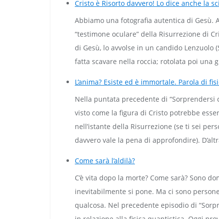
Cristo è Risorto davvero! Lo dice anche la sc
Abbiamo una fotografia autentica di Gesù. An
“testimone oculare” della Risurrezione di Cr
di Gesù, lo avvolse in un candido Lenzuolo 
fatta scavare nella roccia; rotolata poi una 
L’anima? Esiste ed è immortale. Parola di fisi
Nella puntata precedente di “Sorprendersi 
visto come la figura di Cristo potrebbe esse
nell’istante della Risurrezione (se ti sei per
davvero vale la pena di approfondire). D’altra
Come sarà l’aldilà?
C’è vita dopo la morte? Come sarà? Sono dom
inevitabilmente si pone. Ma ci sono persone c
qualcosa. Nel precedente episodio di “Sorp
in relazione alla fisica quantistica. Oggi pr