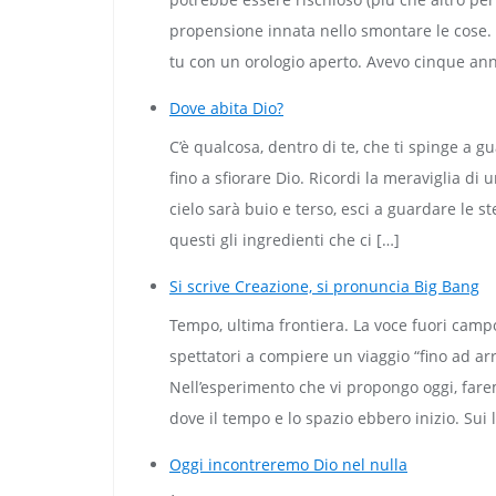
propensione innata nello smontare le cose. R
tu con un orologio aperto. Avevo cinque anni
Dove abita Dio?
C’è qualcosa, dentro di te, che ti spinge a g
fino a sfiorare Dio. Ricordi la meraviglia di
cielo sarà buio e terso, esci a guardare le s
questi gli ingredienti che ci […]
Si scrive Creazione, si pronuncia Big Bang
Tempo, ultima frontiera. La voce fuori campo 
spettatori a compiere un viaggio “fino ad a
Nell’esperimento che vi propongo oggi, faremo
dove il tempo e lo spazio ebbero inizio. Sui l
Oggi incontreremo Dio nel nulla