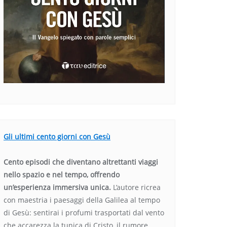
Gli ultimi cento giorni con Gesù
Cento episodi che diventano altrettanti viaggi
nello spazio e nel tempo, offrendo
un’esperienza immersiva unica.
L’autore ricrea
con maestria i paesaggi della Galilea al tempo
di Gesù: sentirai i profumi trasportati dal vento
che accarezza la tunica di Cristo, il rumore