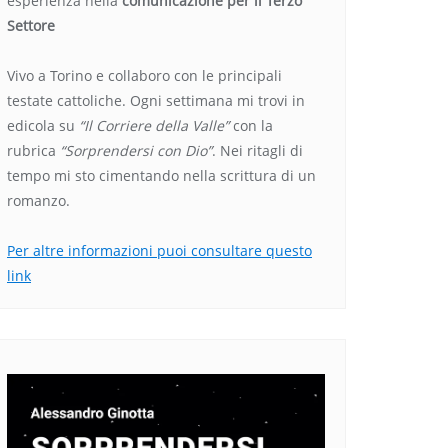
esperienza nella
comunicazione per il Terzo
Settore
Vivo a Torino e collaboro con le principali
testate cattoliche. Ogni settimana mi trovi in
edicola su
“Il Corriere della Valle”
con la
rubrica
“Sorprendersi con Dio”
. Nei ritagli di
tempo mi sto cimentando nella scrittura di un
romanzo.
Per altre informazioni puoi consultare questo
link