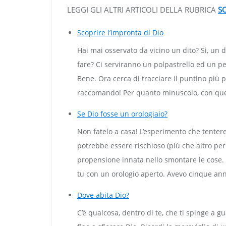
LEGGI GLI ALTRI ARTICOLI DELLA RUBRICA
S
Scoprire l’impronta di Dio
Hai mai osservato da vicino un dito? Sì, un 
fare? Ci serviranno un polpastrello ed un p
Bene. Ora cerca di tracciare il puntino più pi
raccomando! Per quanto minuscolo, con que
Se Dio fosse un orologiaio?
Non fatelo a casa! L’esperimento che tente
potrebbe essere rischioso (più che altro per
propensione innata nello smontare le cose. R
tu con un orologio aperto. Avevo cinque anni
Dove abita Dio?
C’è qualcosa, dentro di te, che ti spinge a g