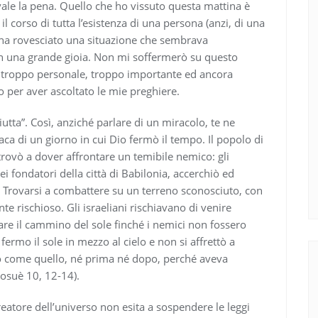
le la pena. Quello che ho vissuto questa mattina è
il corso di tutta l’esistenza di una persona (anzi, di una
: ha rovesciato una situazione che sembrava
in una grande gioia. Non mi soffermerò su questo
 troppo personale, troppo importante ed ancora
o per aver ascoltato le mie preghiere.
utta”. Così, anziché parlare di un miracolo, te ne
ca di un giorno in cui Dio fermò il tempo. Il popolo di
 trovò a dover affrontare un temibile nemico: gli
ei fondatori della città di Babilonia, accerchiò ed
e. Trovarsi a combattere su un terreno sconosciuto, con
te rischioso. Gli israeliani rischiavano di venire
are il cammino del sole finché i nemici non fossero
e fermo il sole in mezzo al cielo e non si affrettò a
no come quello, né prima né dopo, perché aveva
iosuè 10, 12-14).
eatore dell’universo non esita a sospendere le leggi