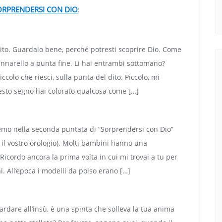
ORPRENDERSI CON DIO
:
dito. Guardalo bene, perché potresti scoprire Dio. Come
ennarello a punta fine. Li hai entrambi sottomano?
ccolo che riesci, sulla punta del dito. Piccolo, mi
sto segno hai colorato qualcosa come […]
remo nella seconda puntata di “Sorprendersi con Dio”
 il vostro orologio). Molti bambini hanno una
icordo ancora la prima volta in cui mi trovai a tu per
. All’epoca i modelli da polso erano […]
uardare all’insù, è una spinta che solleva la tua anima