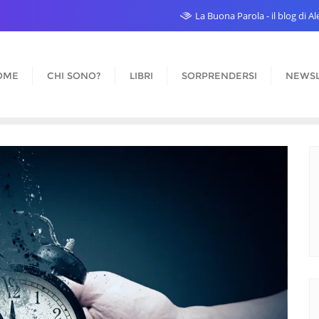
La Buona Parola - il blog di 
OME
CHI SONO?
LIBRI
SORPRENDERSI
NEWSL