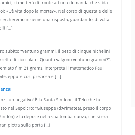
ri amici, ci metterà di fronte ad una domanda che sfida
oi: «C’è vita dopo la morte?». Nel corso di questa e delle
 cercheremo insieme una risposta, guardando, di volta
lli […]
fro subito: “Ventuno grammi, il peso di cinque nichelini
 barretta di cioccolato. Quanto valgono ventuno grammi?”.
remiato film 21 grams, interpreta il matematico Paul
ile, eppure così preziosa e […]
ienza!
zi, un negativo! È la Santa Sindone, il Telo che fu
isto nel Sepolcro: “Giuseppe (d’Arimatea), preso il corpo
(Sindòn) e lo depose nella sua tomba nuova, che si era
gran pietra sulla porta […]