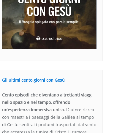
Gli ultimi cento giorni con Gesù
Cento episodi che diventano altrettanti viaggi
nello spazio e nel tempo, offrendo
un’esperienza immersiva unica.
L’autore ricrea
con maestria i paesaggi della Galilea al tempo
di Gesù: sentirai i profumi trasportati dal vento
che accarezza la tunica di Cristo, il rumore