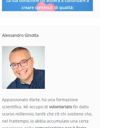
La tua donazione mi aiuterà a continuare a
creare contenuti di qualità:
Alessandro Ginotta
Appassionato d’arte, ho una formazione
scientifica. Mi occupo di
volontariato
fin dallo
scorso millennio, tant’è che c’è chi sostiene che,
nel frattempo, io abbia accumulato una certa