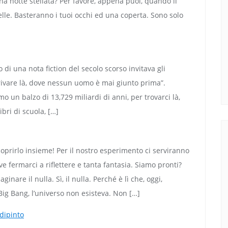
 una notte stellata? Per favore, appena puoi, quando il
telle. Basteranno i tuoi occhi ed una coperta. Sono solo
di una nota fiction del secolo scorso invitava gli
rrivare là, dove nessun uomo è mai giunto prima”.
 un balzo di 13,729 miliardi di anni, per trovarci là,
ibri di scuola, […]
oprirlo insieme! Per il nostro esperimento ci serviranno
e fermarci a riflettere e tanta fantasia. Siamo pronti?
nare il nulla. Sì, il nulla. Perché è lì che, oggi,
Big Bang, l’universo non esisteva. Non […]
 dipinto