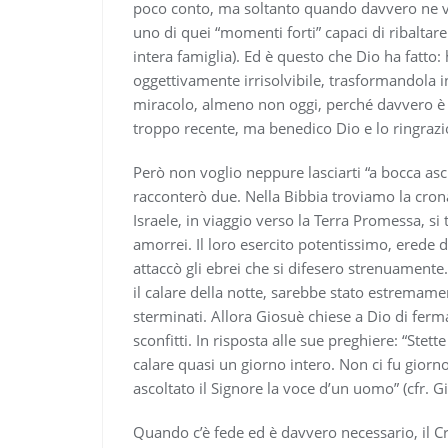
poco conto, ma soltanto quando davvero ne va
uno di quei “momenti forti” capaci di ribaltare 
intera famiglia). Ed è questo che Dio ha fatto
oggettivamente irrisolvibile, trasformandola 
miracolo, almeno non oggi, perché davvero è
troppo recente, ma benedico Dio e lo ringrazi
Però non voglio neppure lasciarti “a bocca asci
racconterò due. Nella Bibbia troviamo la crona
Israele, in viaggio verso la Terra Promessa, si
amorrei. Il loro esercito potentissimo, erede d
attaccò gli ebrei che si difesero strenuament
il calare della notte, sarebbe stato estremamen
sterminati. Allora Giosuè chiese a Dio di ferm
sconfitti. In risposta alle sue preghiere: “Stett
calare quasi un giorno intero. Non ci fu gior
ascoltato il Signore la voce d’un uomo” (cfr. G
Quando c’è fede ed è davvero necessario, il Cr