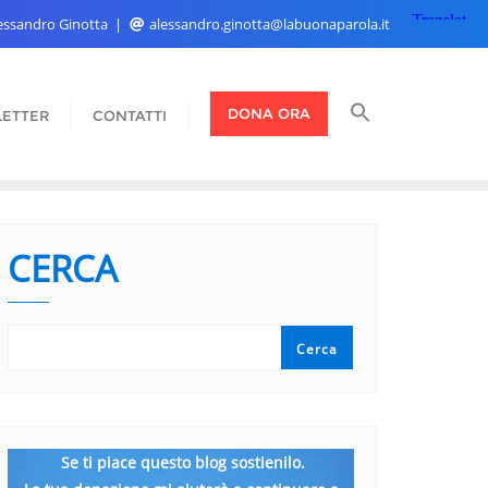
Alessandro Ginotta
alessandro.ginotta@labuonaparola.it
DONA ORA
ETTER
CONTATTI
CERCA
Cerca
Se ti piace questo blog sostienilo.