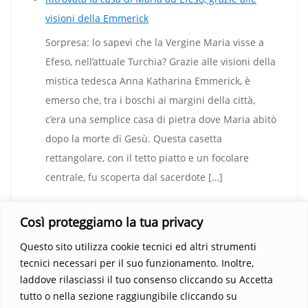
visioni della Emmerick
Sorpresa: lo sapevi che la Vergine Maria visse a
Efeso, nell’attuale Turchia? Grazie alle visioni della
mistica tedesca Anna Katharina Emmerick, è
emerso che, tra i boschi ai margini della città,
c’era una semplice casa di pietra dove Maria abitò
dopo la morte di Gesù. Questa casetta
rettangolare, con il tetto piatto e un focolare
centrale, fu scoperta dal sacerdote […]
L’IA ci mostra il Volto di Gesù!
Così proteggiamo la tua privacy
28 maggio 1898. Una data destinata a segnare la
Questo sito utilizza cookie tecnici ed altri strumenti
storia: quel giorno, un fotografo dilettante di
tecnici necessari per il suo funzionamento. Inoltre,
nome Secondo Pia immortalò per la prima volta il
laddove rilasciassi il tuo consenso cliccando su Accetta
Volto di Cristo. E come spesso accade nelle grandi
tutto o nella sezione raggiungibile cliccando su
scoperte, tutto iniziò quasi per caso. Pia aveva