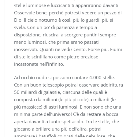
stelle luminose e luccicanti ti appariranno davanti.
Osservale bene, perché potresti vedere un pezzo di
Dio. Il cielo notturno è così, più lo guardi, più si
svela. Con un po’ di pazienza e tempo a
disposizione, riuscirai a scorgere puntini sempre
meno luminosi, che prima erano passati
inosservati. Quanti ne vedi? Cento. Forse più. Fiumi
di stelle scintillano come pietre preziose
incastonate nell’infinito.
Ad occhio nudo si possono contare 4.000 stelle.
Con un buon telescopio potrai osservare addirittura
50 miliardi di galassie, ciascuna delle quali è
composta da milioni (le più piccole) a miliardi (le
più massicce) di astri luminosi. E non sono che una
minima parte dell’universo! C’è da restare a bocca
aperta davanti a tanto spettacolo. Tra le stelle, che
giocano a brillare una più dell’altra, potrai
ammirare i batuffoli colorati delle nebulose, che