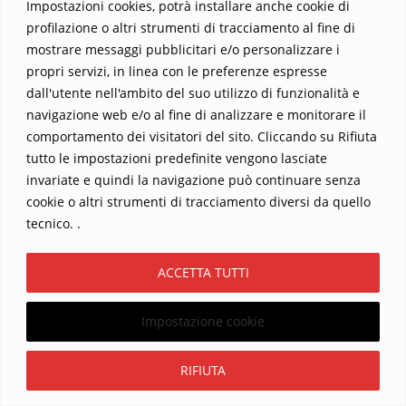
Impostazioni cookies, potrà installare anche cookie di
ricevuto il permesso di fotografare la Sindone di
profilazione o altri strumenti di tracciamento al fine di
mostrare messaggi pubblicitari e/o personalizzare i
Torino, che porta impressa la debole immagine di
propri servizi, in linea con le preferenze espresse
un Uomo, […]
dall'utente nell'ambito del suo utilizzo di funzionalità e
L’uomo che fece la Comunione sulla Luna
navigazione web e/o al fine di analizzare e monitorare il
comportamento dei visitatori del sito. Cliccando su Rifiuta
Il 20 luglio 1969, alle 20:17:40 UTC, l’umanità
tutto le impostazioni predefinite vengono lasciate
intera visse un momento che sarebbe rimasto
invariate e quindi la navigazione può continuare senza
impresso per sempre nella storia: il modulo
cookie o altri strumenti di tracciamento diversi da quello
lunare Apollo 11 toccava la superficie della Luna.
tecnico. .
A bordo, due astronauti pronti a scrivere una
nuova pagina nel libro delle imprese umane: Neil
ACCETTA TUTTI
Armstrong e Buzz Aldrin. Nel frattempo, Michael
Impostazione cookie
Collins, il terzo membro dell’equipaggio, vegliava
dall’alto, […]
Iscriviti
RIFIUTA
Quel suono è la firma di Dio!