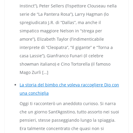
Instinct”), Peter Sellers (l’ispettore Clouseau nella
serie de “La Pantera Rosa”), Larry Hagman (lo
spregiudicato J.R. di “Dallas”, ma anche il
simpatico maggiore Nelson in “strega per
amore”), Elizabeth Taylor (l’indimenticabile
interprete di “Cleopatra”, “Il gigante” e “Torna a
casa Lassie”), Gianfranco Funari (il celebre
showman italiano) e Cino Tortorella (il famoso
Mago Zurlì […]
La storia del bimbo che voleva raccogliere Dio con
una conchiglia
Oggi ti racconterò un aneddoto curioso. Si narra
che un giorno Sant’Agostino, tutto assorto nei suoi
pensieri, stesse passeggiando lungo la spiaggia.
Era talmente concentrato che quasi non si