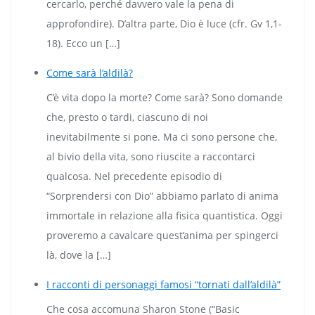
cercarlo, perché davvero vale la pena di
approfondire). D’altra parte, Dio è luce (cfr. Gv 1,1-
18). Ecco un […]
Come sarà l’aldilà?
C’è vita dopo la morte? Come sarà? Sono domande
che, presto o tardi, ciascuno di noi
inevitabilmente si pone. Ma ci sono persone che,
al bivio della vita, sono riuscite a raccontarci
qualcosa. Nel precedente episodio di
“Sorprendersi con Dio” abbiamo parlato di anima
immortale in relazione alla fisica quantistica. Oggi
proveremo a cavalcare quest’anima per spingerci
là, dove la […]
I racconti di personaggi famosi “tornati dall’aldilà”
Che cosa accomuna Sharon Stone (“Basic