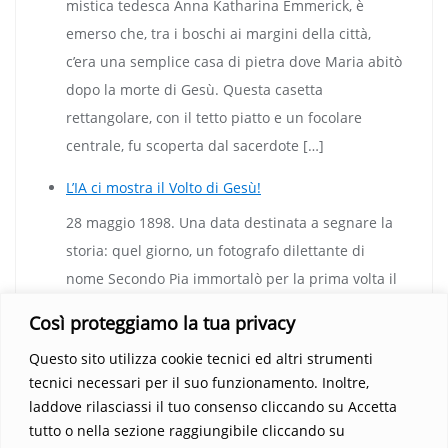
mistica tedesca Anna Katharina Emmerick, è
emerso che, tra i boschi ai margini della città,
c’era una semplice casa di pietra dove Maria abitò
dopo la morte di Gesù. Questa casetta
rettangolare, con il tetto piatto e un focolare
centrale, fu scoperta dal sacerdote […]
L’IA ci mostra il Volto di Gesù!
28 maggio 1898. Una data destinata a segnare la
storia: quel giorno, un fotografo dilettante di
nome Secondo Pia immortalò per la prima volta il
Volto di Cristo. E come spesso accade nelle grandi
Così proteggiamo la tua privacy
scoperte, tutto iniziò quasi per caso. Pia aveva
Questo sito utilizza cookie tecnici ed altri strumenti
ricevuto il permesso di fotografare la Sindone di
tecnici necessari per il suo funzionamento. Inoltre,
Torino, che porta impressa la debole immagine di
laddove rilasciassi il tuo consenso cliccando su Accetta
un Uomo, […]
tutto o nella sezione raggiungibile cliccando su