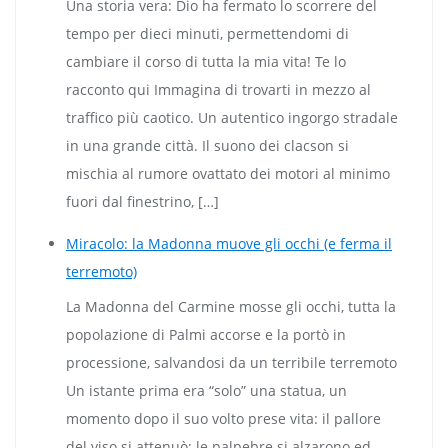
Una storia vera: Dio ha fermato lo scorrere del
tempo per dieci minuti, permettendomi di
cambiare il corso di tutta la mia vita! Te lo
racconto qui Immagina di trovarti in mezzo al
traffico più caotico. Un autentico ingorgo stradale
in una grande città. Il suono dei clacson si
mischia al rumore ovattato dei motori al minimo
fuori dal finestrino, […]
Miracolo: la Madonna muove gli occhi (e ferma il
terremoto)
La Madonna del Carmine mosse gli occhi, tutta la
popolazione di Palmi accorse e la portò in
processione, salvandosi da un terribile terremoto
Un istante prima era “solo” una statua, un
momento dopo il suo volto prese vita: il pallore
del viso si attenuò; le palpebre si alzarono ed