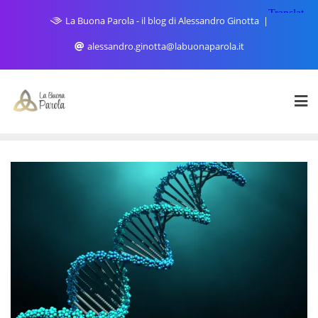
Skip
La Buona Parola - il blog di Alessandro Ginotta
to
content
alessandro.ginotta@labuonaparola.it