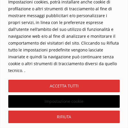
Impostazioni cookies, potrà installare anche cookie di
L’uomo che fece la Comunione sulla Luna
profilazione o altri strumenti di tracciamento al fine di
Il 20 luglio 1969, alle 20:17:40 UTC, l’umanità
mostrare messaggi pubblicitari e/o personalizzare i
intera visse un momento che sarebbe rimasto
propri servizi, in linea con le preferenze espresse
dall'utente nell'ambito del suo utilizzo di funzionalità e
impresso per sempre nella storia: il modulo
navigazione web e/o al fine di analizzare e monitorare il
lunare Apollo 11 toccava la superficie della Luna.
comportamento dei visitatori del sito. Cliccando su Rifiuta
A bordo, due astronauti pronti a scrivere una
tutto le impostazioni predefinite vengono lasciate
nuova pagina nel libro delle imprese umane: Neil
invariate e quindi la navigazione può continuare senza
Armstrong e Buzz Aldrin. Nel frattempo, Michael
cookie o altri strumenti di tracciamento diversi da quello
Collins, il terzo membro dell’equipaggio, vegliava
tecnico. .
dall’alto, […]
ACCETTA TUTTI
Quel suono è la firma di Dio!
L’ho fatto davvero, sul palco! Li avrò sorpresi? Non
Impostazione cookie
ne sono certo, ma a giudicare da quante persone
Iscriviti
mi hanno fermato dopo l’incontro, direi proprio di
RIFIUTA
sì. Ho proiettato un video catturato dal telescopio