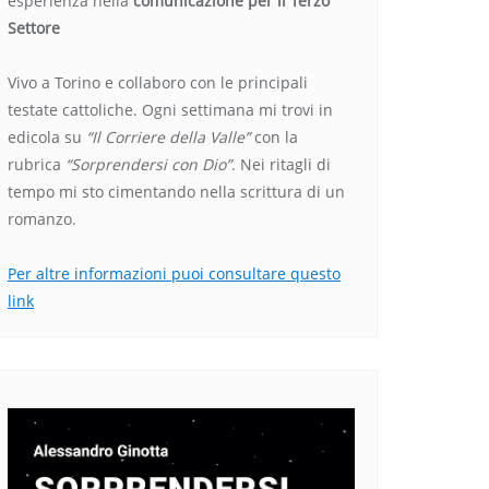
esperienza nella
comunicazione per il Terzo
Settore
Vivo a Torino e collaboro con le principali
testate cattoliche. Ogni settimana mi trovi in
edicola su
“Il Corriere della Valle”
con la
rubrica
“Sorprendersi con Dio”
. Nei ritagli di
tempo mi sto cimentando nella scrittura di un
romanzo.
Per altre informazioni puoi consultare questo
link