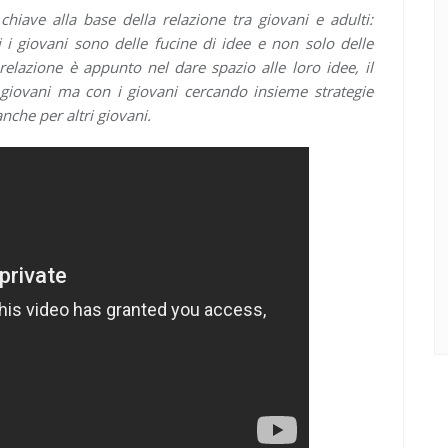
hiave alla base della relazione tra giovani e adulti:
 giovani sono delle fucine di idee e non solo delle
 relazione è appunto nel dare spazio alle loro idee, il
i giovani ma con i giovani cercando insieme strategie
anche per altri giovani.