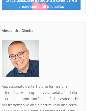
La tua donazione mi aiuterà a continuare a
creare contenuti di qualità:
Alessandro Ginotta
Appassionato d’arte, ho una formazione
scientifica. Mi occupo di
volontariato
fin dallo
scorso millennio, tant’è che c’è chi sostiene che,
nel frattempo, io abbia accumulato una certa