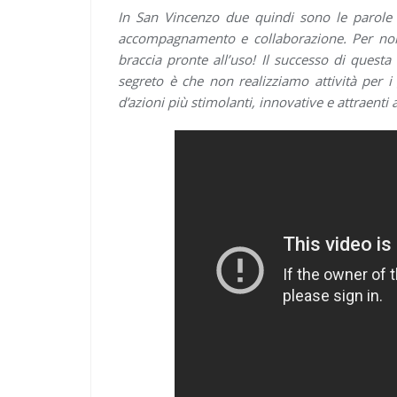
In San Vincenzo due quindi sono le parole c
accompagnamento e collaborazione. Per noi i
braccia pronte all’uso! Il successo di questa
segreto è che non realizziamo attività per 
d’azioni più stimolanti, innovative e attraenti 