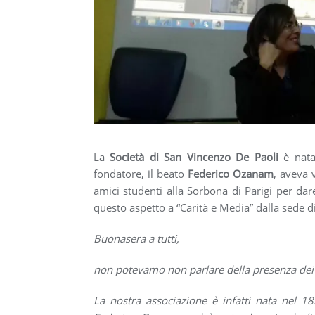
La
Società di San Vincenzo De Paoli
è nata 
fondatore, il beato
Federico Ozanam
, aveva 
amici studenti alla Sorbona di Parigi per dare
questo aspetto a “Carità e Media” dalla sede d
Buonasera a tutti,
non potevamo non parlare della presenza dei g
La nostra associazione è infatti nata nel 1