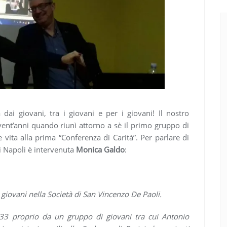
dai giovani, tra i giovani e per i giovani! Il nostro
vent’anni quando riunì attorno a sè il primo gruppo di
 vita alla prima “Conferenza di Carità”. Per parlare di
i Napoli è intervenuta
Monica Galdo
:
iovani nella Società di San Vincenzo De Paoli.
833 proprio da un gruppo di giovani tra cui Antonio