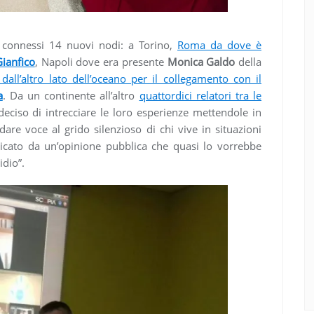
connessi 14 nuovi nodi: a Torino,
Roma da dove è
ianfico
, Napoli dove era presente
Monica Galdo
della
, dall’altro lato dell’oceano per il collegamento con il
a
. Da un continente all’altro
quattordici relatori tra le
ciso di intrecciare le loro esperienze mettendole in
are voce al grido silenzioso di chi vive in situazioni
ticato da un’opinione pubblica che quasi lo vorrebbe
idio”.