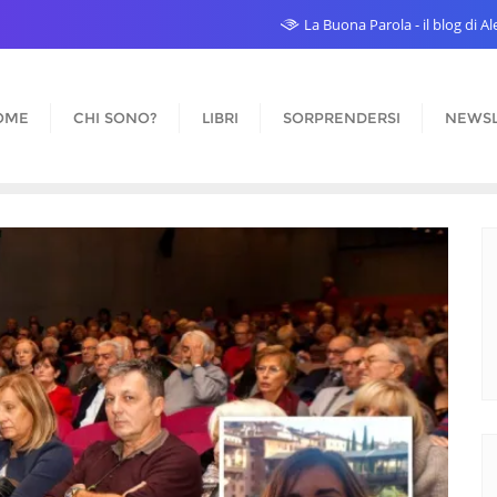
La Buona Parola - il blog di 
OME
CHI SONO?
LIBRI
SORPRENDERSI
NEWSL