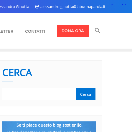
Alessandro Ginotta
alessandro.ginotta@labuonaparola.it
DONA ORA
ETTER
CONTATTI
CERCA
Cerca
Se ti piace questo blog sostienilo.