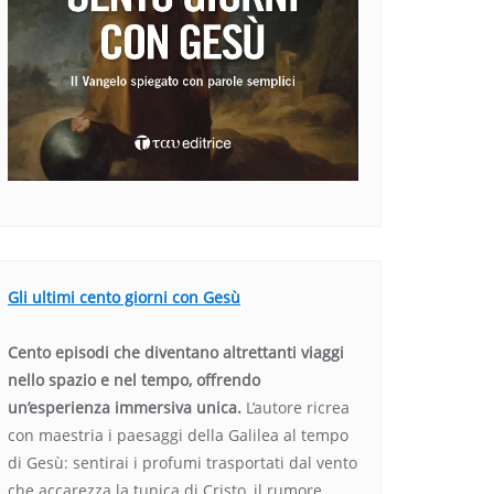
Gli ultimi cento giorni con Gesù
Cento episodi che diventano altrettanti viaggi
nello spazio e nel tempo, offrendo
un’esperienza immersiva unica.
L’autore ricrea
con maestria i paesaggi della Galilea al tempo
di Gesù: sentirai i profumi trasportati dal vento
che accarezza la tunica di Cristo, il rumore