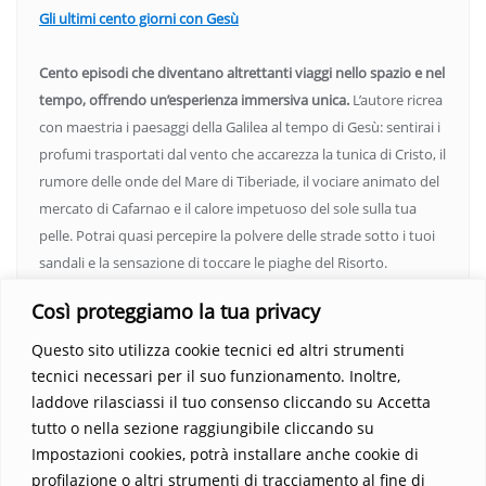
Gli ultimi cento giorni con Gesù
Cento episodi che diventano altrettanti viaggi nello spazio e nel
tempo, offrendo un’esperienza immersiva unica.
L’autore ricrea
con maestria i paesaggi della Galilea al tempo di Gesù: sentirai i
profumi trasportati dal vento che accarezza la tunica di Cristo, il
rumore delle onde del Mare di Tiberiade, il vociare animato del
mercato di Cafarnao e il calore impetuoso del sole sulla tua
pelle. Potrai quasi percepire la polvere delle strade sotto i tuoi
sandali e la sensazione di toccare le piaghe del Risorto.
Un’opera che espande gli orizzonti dell’anima, invitandoti a
Così proteggiamo la tua privacy
vedere oltre i confini del conosciuto. Scopri un mondo in cui
fede e realtà si fondono, rendendo ogni pagina un’esperienza
Questo sito utilizza cookie tecnici ed altri strumenti
indimenticabile.
Non perdere l’occasione di immergerti in
tecnici necessari per il suo funzionamento. Inoltre,
questo viaggio straordinario. Acquista il libro e lascia che la
laddove rilasciassi il tuo consenso cliccando su Accetta
Parola trasformi la tua vita
.
tutto o nella sezione raggiungibile cliccando su
Impostazioni cookies, potrà installare anche cookie di
profilazione o altri strumenti di tracciamento al fine di