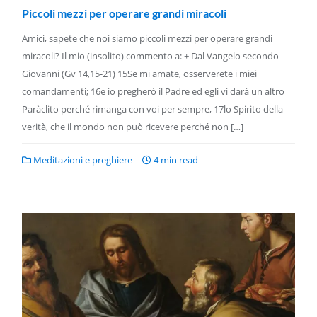
Piccoli mezzi per operare grandi miracoli
Amici, sapete che noi siamo piccoli mezzi per operare grandi
miracoli? Il mio (insolito) commento a: + Dal Vangelo secondo
Giovanni (Gv 14,15-21) 15Se mi amate, osserverete i miei
comandamenti; 16e io pregherò il Padre ed egli vi darà un altro
Paràclito perché rimanga con voi per sempre, 17lo Spirito della
verità, che il mondo non può ricevere perché non […]
Meditazioni e preghiere
4 min read