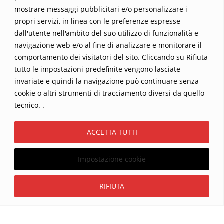
mostrare messaggi pubblicitari e/o personalizzare i
propri servizi, in linea con le preferenze espresse
dall'utente nell'ambito del suo utilizzo di funzionalità e
navigazione web e/o al fine di analizzare e monitorare il
comportamento dei visitatori del sito. Cliccando su Rifiuta
tutto le impostazioni predefinite vengono lasciate
Home
Contatti
invariate e quindi la navigazione può continuare senza
cookie o altri strumenti di tracciamento diversi da quello
Sostieni La Buona Parola – dona 5 €, 10 €, 25 €… il tuo contributo
tecnico. .
conta
Chi sono? Alessandro Ginotta, scrittore
ACCETTA TUTTI
I viaggi dell’anima
Catechesi
Libri
Informativa Privacy
Impostazione cookie
Copyright ©2026 La buona Parola . All rights reserved.
Powered by
WordPress
&
Designed by
Bizberg Themes
Iscriviti
RIFIUTA