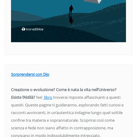
Sorprendersi con Dio
Creazione o evoluzione? Come è nata la vita nell’Universo?
Esiste l’Aldilà?
Nel
libro
troverai risposte affascinanti a questi
quesiti. Queste pagine ti guideranno, esplorando fatti curiosi e
racconti avvincenti, in un’autentica indagine lungo quel sottile
confine tra materia e soprannaturale. Scoprirai così come
scienza e fede non siano affatto in contrapposizione, ma
convivano in modo indissolubilmente intrecciato.