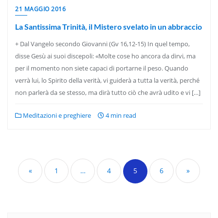
21 MAGGIO 2016
La Santissima Trinità, il Mistero svelato in un abbraccio
+ Dal Vangelo secondo Giovanni (Gv 16,12-15) In quel tempo,
disse Gesù ai suoi discepoli: «Molte cose ho ancora da dirvi, ma
per il momento non siete capaci di portarne il peso. Quando
verrà lui, lo Spirito della verità, vi guiderà a tutta la verità, perché
non parlerà da se stesso, ma dirà tutto ciò che avrà udito e vi […]
Meditazioni e preghiere
4 min read
Paginazione
degli
«
1
…
4
5
6
»
articoli