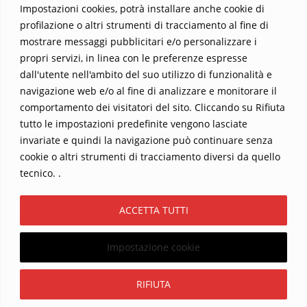
Impostazioni cookies, potrà installare anche cookie di
profilazione o altri strumenti di tracciamento al fine di
mostrare messaggi pubblicitari e/o personalizzare i
propri servizi, in linea con le preferenze espresse
dall'utente nell'ambito del suo utilizzo di funzionalità e
navigazione web e/o al fine di analizzare e monitorare il
comportamento dei visitatori del sito. Cliccando su Rifiuta
tutto le impostazioni predefinite vengono lasciate
Home
Contatti
invariate e quindi la navigazione può continuare senza
cookie o altri strumenti di tracciamento diversi da quello
Sostieni La Buona Parola – dona 5 €, 10 €, 25 €… il tuo contributo
tecnico. .
conta
Chi sono? Alessandro Ginotta, scrittore
ACCETTA TUTTI
I viaggi dell’anima
Catechesi
Libri
Informativa Privacy
Impostazione cookie
Copyright ©2026 La buona Parola . All rights reserved.
Powered by
WordPress
&
Designed by
Bizberg Themes
Iscriviti
RIFIUTA