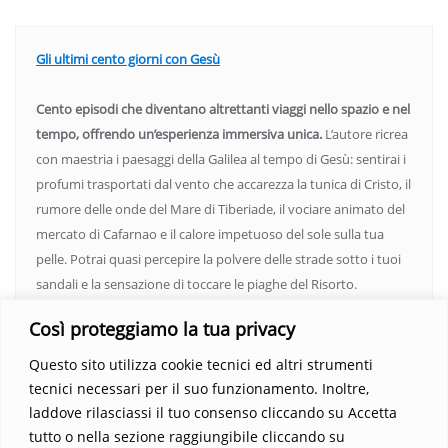
Gli ultimi cento giorni con Gesù
Cento episodi che diventano altrettanti viaggi nello spazio e nel
tempo, offrendo un’esperienza immersiva unica.
L’autore ricrea
con maestria i paesaggi della Galilea al tempo di Gesù: sentirai i
profumi trasportati dal vento che accarezza la tunica di Cristo, il
rumore delle onde del Mare di Tiberiade, il vociare animato del
mercato di Cafarnao e il calore impetuoso del sole sulla tua
pelle. Potrai quasi percepire la polvere delle strade sotto i tuoi
sandali e la sensazione di toccare le piaghe del Risorto.
Un’opera che espande gli orizzonti dell’anima, invitandoti a
Così proteggiamo la tua privacy
vedere oltre i confini del conosciuto. Scopri un mondo in cui
fede e realtà si fondono, rendendo ogni pagina un’esperienza
Questo sito utilizza cookie tecnici ed altri strumenti
indimenticabile.
Non perdere l’occasione di immergerti in
tecnici necessari per il suo funzionamento. Inoltre,
questo viaggio straordinario. Acquista il libro e lascia che la
laddove rilasciassi il tuo consenso cliccando su Accetta
Parola trasformi la tua vita
.
tutto o nella sezione raggiungibile cliccando su