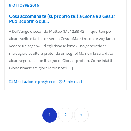
9 OTTOBRE 2016
Cosa accomuna te (sì, proprio te!) a Giona e a Gesù?
Puoi scoprirlo qui…
+ Dal Vangelo secondo Matteo (Mt 12,38-42) In quel tempo,
alcuni scribi e farisei dissero a Gesù: «Maestro, da te vogliamo
vedere un segno». Ed egli rispose loro: «Una generazione
malvagia e adultera pretende un segno! Ma non le sarà dato
alcun segno, se non il segno di Giona il profeta. Come infatti
Giona rimase tre giorni e tre notti […]
Meditazioni e preghiere
5 min read
Paginazione
degli
1
2
»
articoli