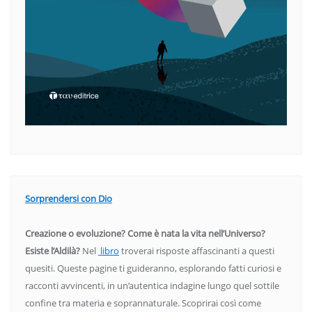
Sorprendersi con Dio
Creazione o evoluzione? Come è nata la vita nell’Universo?
Esiste l’Aldilà?
Nel
libro
troverai risposte affascinanti a questi
quesiti. Queste pagine ti guideranno, esplorando fatti curiosi e
racconti avvincenti, in un’autentica indagine lungo quel sottile
confine tra materia e soprannaturale. Scoprirai così come