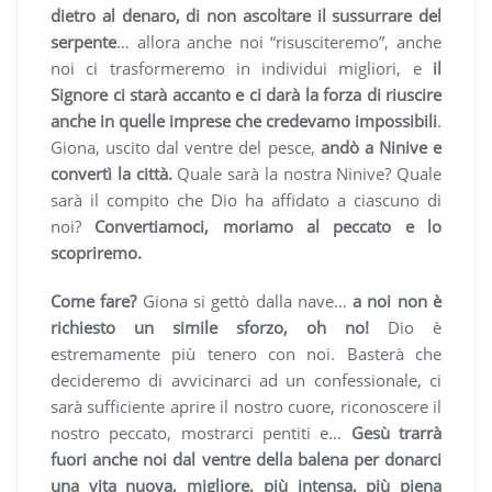
dietro al denaro, di non ascoltare il sussurrare del
serpente
… allora anche noi “risusciteremo”, anche
noi ci trasformeremo in individui migliori, e
il
Signore ci starà accanto e ci darà la forza di riuscire
anche in quelle imprese che credevamo impossibili
.
Giona, uscito dal ventre del pesce,
andò a Ninive e
convertì la città.
Quale sarà la nostra Ninive? Quale
sarà il compito che Dio ha affidato a ciascuno di
noi?
Convertiamoci, moriamo al peccato e lo
scopriremo.
Come fare?
Giona si gettò dalla nave…
a noi non è
richiesto un simile sforzo, oh no!
Dio è
estremamente più tenero con noi. Basterà che
decideremo di avvicinarci ad un confessionale, ci
sarà sufficiente aprire il nostro cuore, riconoscere il
nostro peccato, mostrarci pentiti e…
Gesù trarrà
fuori anche noi dal ventre della balena per donarci
una vita nuova, migliore, più intensa, più piena