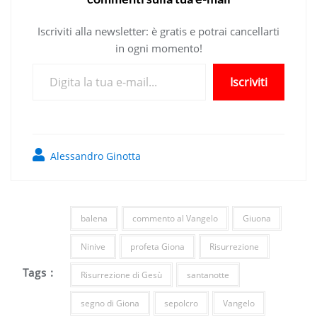
Iscriviti alla newsletter: è gratis e potrai cancellarti
in ogni momento!
Digita la tua e-mail...
Iscriviti
Alessandro Ginotta
balena
commento al Vangelo
Giuona
Ninive
profeta Giona
Risurrezione
Tags :
Risurrezione di Gesù
santanotte
segno di Giona
sepolcro
Vangelo