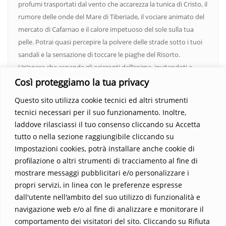
profumi trasportati dal vento che accarezza la tunica di Cristo, il
rumore delle onde del Mare di Tiberiade, il vociare animato del
mercato di Cafarnao e il calore impetuoso del sole sulla tua
pelle. Potrai quasi percepire la polvere delle strade sotto i tuoi
sandali e la sensazione di toccare le piaghe del Risorto.
Un’opera che espande gli orizzonti dell’anima, invitandoti a
vedere oltre i confini del conosciuto. Scopri un mondo in cui
Così proteggiamo la tua privacy
fede e realtà si fondono, rendendo ogni pagina un’esperienza
Questo sito utilizza cookie tecnici ed altri strumenti
indimenticabile.
Non perdere l’occasione di immergerti in
tecnici necessari per il suo funzionamento. Inoltre,
questo viaggio straordinario. Acquista il libro e lascia che la
laddove rilasciassi il tuo consenso cliccando su Accetta
Parola trasformi la tua vita
.
tutto o nella sezione raggiungibile cliccando su
Impostazioni cookies, potrà installare anche cookie di
profilazione o altri strumenti di tracciamento al fine di
mostrare messaggi pubblicitari e/o personalizzare i
propri servizi, in linea con le preferenze espresse
dall'utente nell'ambito del suo utilizzo di funzionalità e
navigazione web e/o al fine di analizzare e monitorare il
comportamento dei visitatori del sito. Cliccando su Rifiuta