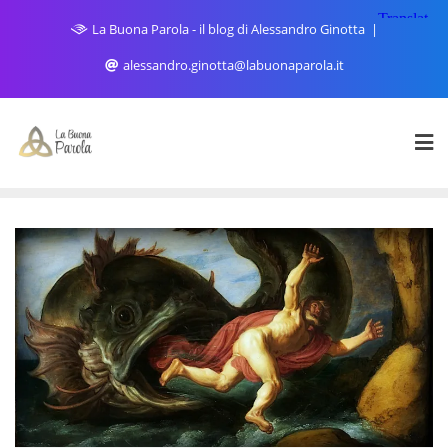
Skip
La Buona Parola - il blog di Alessandro Ginotta
to
content
alessandro.ginotta@labuonaparola.it