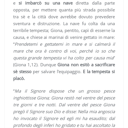
e
si imbarcò su una nave
diretta dalla parte
opposta, per mettere quanta più strada possibile
tra sè e la città dove avrebbe dovuto prevedere
sventura e distruzione. La nave fu colta da una
terribile tempesta; Giona, pentito, capì di esserne la
causa, e chiese ai marinai di venire gettato in mare:
“
Prendetemi e gettatemi in mare e si calmerà il
mare che ora è contro di voi, perché io so che
questa grande tempesta vi ha colto per causa mia
”
(Giona 1,12). Dunque
Giona non esitò a sacrificare
sè stesso
per salvare l’equipaggio.
E la tempesta si
placò.
“
Ma il Signore dispose che un grosso pesce
inghiottisse Giona; Giona restò nel ventre del pesce
tre giorni e tre notti. Dal ventre del pesce Giona
pregò il Signore suo Dio e disse: Nella mia angoscia
ho invocato il Signore ed egli mi ha esaudito; dal
profondo degli inferi ho gridato e tu hai ascoltato la