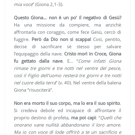
mia voce
” (Giona 2,1-3).
Questo Giona… non è un po’ il negativo di Gesù?
Ha una missione da compiere, ma anzichè
affrontarla con coraggio, come fece Gesù, cercò di
fuggire.
Però da Dio non si scappa!
Così, pentito,
decise di sacrificare sè stesso per salvare
l’equipaggio della nave.
Cristo morì in Croce, Giona
fu gettato dalla nave
. E… “
Come infatti Giona
rimase tre giorni e tre notti nel ventre del pesce,
così il Figlio dell’uomo resterà tre giorni e tre notti
nel cuore della terra
” (v. 40). Nel ventre della balena
Giona “risusciterà”.
Non era morto il suo corpo, ma lo era il suo spirito
.
Si credeva debole ed incapace di affrontare il
proprio destino di profeta,
ma poi capì
: “
Quelli che
onorano vane nullità abbandonano il loro amore.
Ma io con voce di lode offrirò a te un sacrificio e