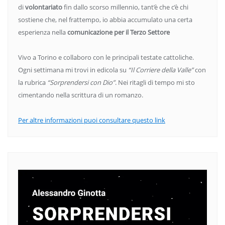
di
volontariato
fin dallo scorso millennio, tant’è che c’è chi
sostiene che, nel frattempo, io abbia accumulato una certa
esperienza nella
comunicazione per il Terzo Settore
Vivo a Torino e collaboro con le principali testate cattoliche.
Ogni settimana mi trovi in edicola su
“Il Corriere della Valle”
con
la rubrica
“Sorprendersi con Dio”
. Nei ritagli di tempo mi sto
cimentando nella scrittura di un romanzo.
Per altre informazioni puoi consultare questo link