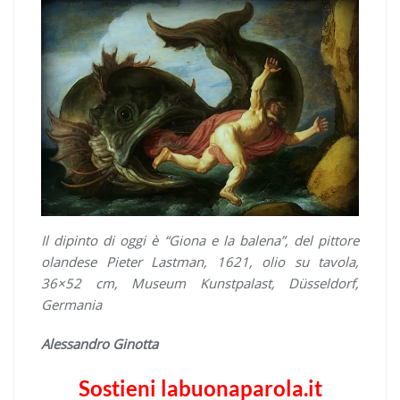
Il dipinto di oggi è “Giona e la balena”, del pittore
olandese Pieter Lastman, 1621, olio su tavola,
36×52 cm, Museum Kunstpalast, Düsseldorf,
Germania
Alessandro Ginotta
Sostieni labuonaparola.it