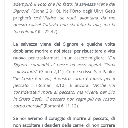
adempirò il voto che ho fatto; la salvezza viene dal
Signore
” (Giona 2,9-10). Nell’Orto degli Ulivi Gesù
pregherà così:”
Padre, se vuoi, allontana da me
questo calice! Tuttavia non sia fatta la mia, ma la
tua volontà
” (Lc 22,42).
La salvezza viene dal Signore e qualche volta
dobbiamo morire a noi stessi per risuscitare a vita
nuova
, per trasformarci in un essere migliore: “
E il
Signore comandò al pesce ed esso rigettò Giona
sull’asciutto
” (Giona 2,11). Come scrisse San Paolo:
“
Se Cristo è in voi, il vostro corpo è morto per il
peccato…
” (Romani 8,10). E ancora: “
Anche voi
consideratevi morti al peccato, ma viventi per Dio
in Cristo Gesù… Il peccato non regni più nel vostro
corpo mortale
” (Romani 6,11-12).
Se noi avremo il coraggio di morire al peccato, di
non ascoltare i desideri della carne, di non correre