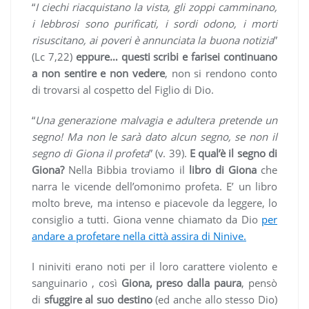
“
I ciechi riacquistano la vista, gli zoppi camminano,
i lebbrosi sono purificati, i sordi odono, i morti
risuscitano, ai poveri è annunciata la buona notizia
”
(Lc 7,22)
eppure… questi scribi e farisei continuano
a non sentire e non vedere
, non si rendono conto
di trovarsi al cospetto del Figlio di Dio.
“
Una generazione malvagia e adultera pretende un
segno! Ma non le sarà dato alcun segno, se non il
segno di Giona il profeta
” (v. 39).
E qual’è il segno di
Giona?
Nella Bibbia troviamo il
libro di Giona
che
narra le vicende dell’omonimo profeta. E’ un libro
molto breve, ma intenso e piacevole da leggere, lo
consiglio a tutti. Giona venne chiamato da Dio
per
andare a profetare nella città assira di Ninive.
I niniviti erano noti per il loro carattere violento e
sanguinario , così
Giona, preso dalla paura
, pensò
di
sfuggire al suo destino
(ed anche allo stesso Dio)