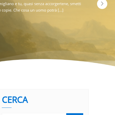
n narratore sedotto dal mito, non un poeta trascinato
i mai sentito parlare della “vita fotocopia”? È quella che scorre i
erà con una fermezza quasi ruvida: non vi [...]
 vivere per limitarti a funzionare. Carlo Acutis lo aveva capito: 
CONTINUA A LEGGERE
CERCA