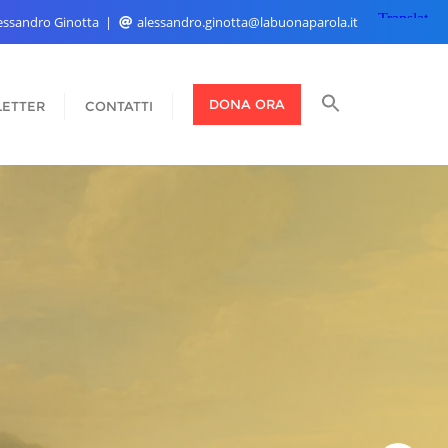
Alessandro Ginotta
alessandro.ginotta@labuonaparola.it
DONA ORA
ETTER
CONTATTI
Nati originali, vivi per