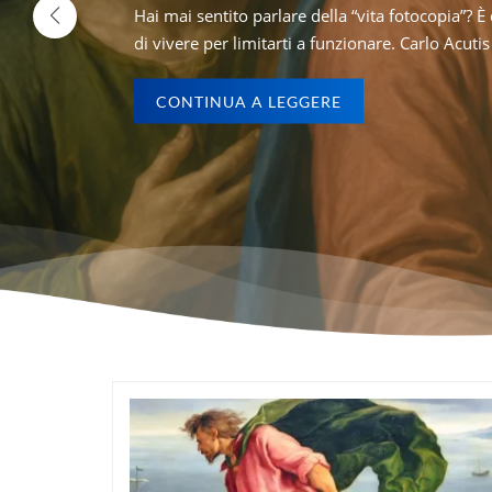
n silenzio, sempre uguale, dove i giorni si assomigliano e tu, quasi
Hai mai pensato che della Trasfigu
nasciamo originali, ma rischiamo di morire come copie. Che cosa un 
dall’entusiasmo, ma Pietro, uno che 
CONTINUA A LEGGERE