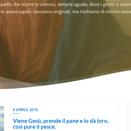
 senza accorgertene, smetti
razione possediamo la testimonianza di un uomo che era lì? Non u
Ha
uomo potrà [...]
quella luce l’ha vista e quella voce l’ha udita. Anni dopo lo scriv
di
9 APRILE 2016
Viene Gesù, prende il pane e lo dà loro,
così pure il pesce.