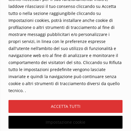
laddove rilasciassi il tuo consenso cliccando su Accetta
tutto o nella sezione raggiungibile cliccando su
Impostazioni cookies, potrà installare anche cookie di
profilazione o altri strumenti di tracciamento al fine di
mostrare messaggi pubblicitari e/o personalizzare i
propri servizi, in linea con le preferenze espresse
Home
Contatti
dall'utente nell'ambito del suo utilizzo di funzionalità e
navigazione web e/o al fine di analizzare e monitorare il
Sostieni La Buona Parola – dona 5 €, 10 €, 25 €… il tuo contributo
comportamento dei visitatori del sito. Cliccando su Rifiuta
conta
tutto le impostazioni predefinite vengono lasciate
Chi sono? Alessandro Ginotta, scrittore
invariate e quindi la navigazione può continuare senza
I viaggi dell’anima
Catechesi
Libri
cookie o altri strumenti di tracciamento diversi da quello
Informativa Privacy
tecnico. .
Copyright ©2026 La buona Parola . All rights reserved.
ACCETTA TUTTI
Powered by
WordPress
&
Designed by
Bizberg Themes
Impostazione cookie