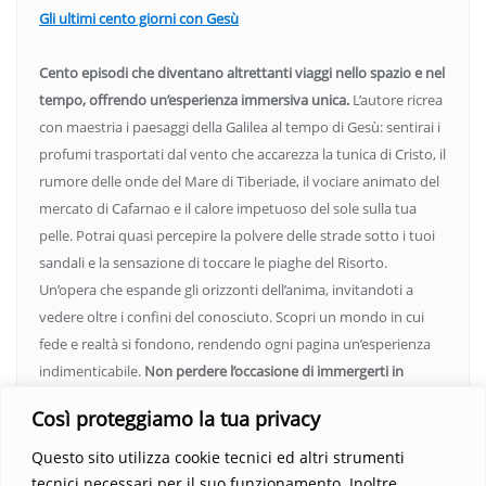
Gli ultimi cento giorni con Gesù
Cento episodi che diventano altrettanti viaggi nello spazio e nel
tempo, offrendo un’esperienza immersiva unica.
L’autore ricrea
con maestria i paesaggi della Galilea al tempo di Gesù: sentirai i
profumi trasportati dal vento che accarezza la tunica di Cristo, il
rumore delle onde del Mare di Tiberiade, il vociare animato del
mercato di Cafarnao e il calore impetuoso del sole sulla tua
pelle. Potrai quasi percepire la polvere delle strade sotto i tuoi
sandali e la sensazione di toccare le piaghe del Risorto.
Un’opera che espande gli orizzonti dell’anima, invitandoti a
vedere oltre i confini del conosciuto. Scopri un mondo in cui
fede e realtà si fondono, rendendo ogni pagina un’esperienza
indimenticabile.
Non perdere l’occasione di immergerti in
questo viaggio straordinario. Acquista il libro e lascia che la
Così proteggiamo la tua privacy
Parola trasformi la tua vita
.
Questo sito utilizza cookie tecnici ed altri strumenti
tecnici necessari per il suo funzionamento. Inoltre,