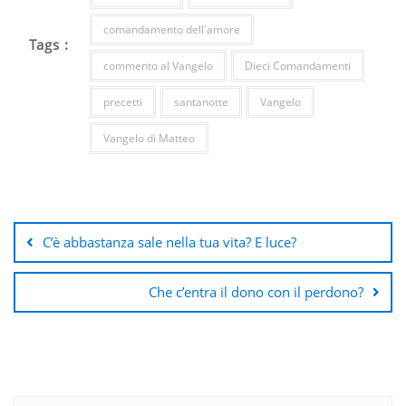
comandamento dell'amore
Tags :
commento al Vangelo
Dieci Comandamenti
precetti
santanotte
Vangelo
Vangelo di Matteo
Navigazione
articoli
C’è abbastanza sale nella tua vita? E luce?
Che c’entra il dono con il perdono?