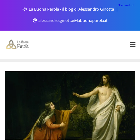
Skip
La Buona Parola - il blog di Alessandro Ginotta
to
content
alessandro.ginotta@labuonaparola.it