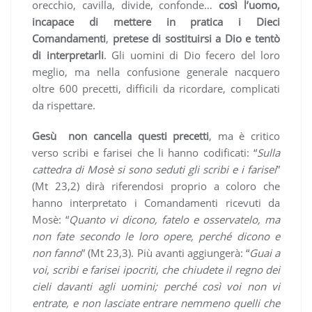
orecchio, cavilla, divide, confonde…
così l’uomo,
incapace di mettere in pratica i Dieci
Comandamenti
,
pretese di sostituirsi a Dio e tentò
di interpretarli
. Gli uomini di Dio fecero del loro
meglio, ma nella confusione generale nacquero
oltre 600 precetti, difficili da ricordare, complicati
da rispettare.
Gesù non cancella questi precetti
, ma è critico
verso scribi e farisei che li hanno codificati: “
Sulla
cattedra di Mosè si sono seduti gli scribi e i farisei
”
(Mt 23,2) dirà riferendosi proprio a coloro che
hanno interpretato i Comandamenti ricevuti da
Mosè: “
Quanto vi dicono, fatelo e osservatelo, ma
non fate secondo le loro opere, perché dicono e
non fanno
” (Mt 23,3). Più avanti aggiungerà: “
Guai a
voi, scribi e farisei ipocriti, che chiudete il regno dei
cieli davanti agli uomini; perché così voi non vi
entrate, e non lasciate entrare nemmeno quelli che