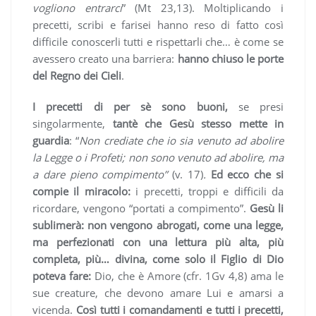
vogliono entrarci
” (Mt 23,13). Moltiplicando i
precetti, scribi e farisei hanno reso di fatto così
difficile conoscerli tutti e rispettarli che… è come se
avessero creato una barriera:
hanno chiuso le porte
del Regno dei Cieli
.
I precetti di per sè sono buoni,
se presi
singolarmente,
tantè che Gesù stesso mette in
guardia
: “
Non crediate che io sia venuto ad abolire
la Legge o i Profeti; non sono venuto ad abolire, ma
a dare pieno compimento”
(v. 17)
.
Ed ecco che si
compie il miracolo:
i precetti, troppi e difficili da
ricordare, vengono “portati a compimento”.
Gesù
li
sublimerà: non vengono abrogati, come una legge,
ma perfezionati con una lettura più alta, più
completa, più… divina, come solo il Figlio di Dio
poteva fare:
Dio, che è Amore (cfr. 1Gv 4,8) ama le
sue creature, che devono amare Lui e amarsi a
vicenda.
Così tutti i comandamenti e tutti i precetti,