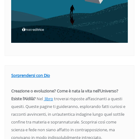
Sorprendersi con Dio
Creazione o evoluzione? Come è nata la vita nell’Universo?
Esiste l’Aldilà?
Nel
libro
troverai risposte affascinanti a questi
quesiti. Queste pagine ti guideranno, esplorando fatti curiosi e
racconti avvincenti, in un’autentica indagine lungo quel sottile
confine tra materia e soprannaturale. Scoprirai così come
scienza e fede non siano affatto in contrapposizione, ma
convivano in modo indissolubilmente intrecciato.