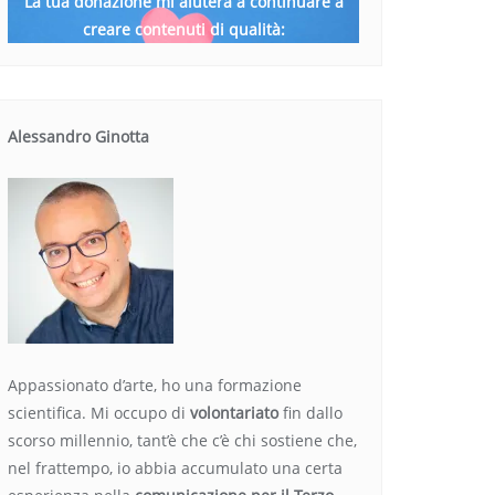
La tua donazione mi aiuterà a continuare a
creare contenuti di qualità:
Alessandro Ginotta
Appassionato d’arte, ho una formazione
scientifica. Mi occupo di
volontariato
fin dallo
scorso millennio, tant’è che c’è chi sostiene che,
nel frattempo, io abbia accumulato una certa