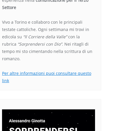
esperienza nella
comunicazione per il Terzo
Settore
Vivo a Torino e collaboro con le principali
testate cattoliche. Ogni settimana mi trovi in
edicola su
“Il Corriere della Valle”
con la
rubrica
“Sorprendersi con Dio”
. Nei ritagli di
tempo mi sto cimentando nella scrittura di un
romanzo.
Per altre informazioni puoi consultare questo
link