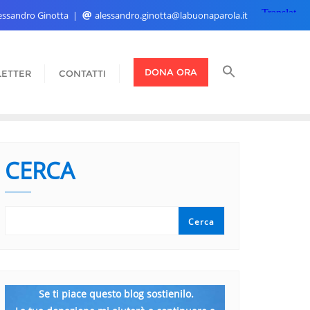
Alessandro Ginotta
alessandro.ginotta@labuonaparola.it
DONA ORA
ETTER
CONTATTI
CERCA
Cerca
Se ti piace questo blog sostienilo.