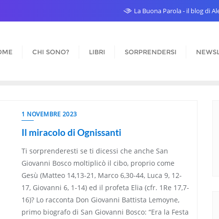
La Buona Parola - il blog di 
OME
CHI SONO?
LIBRI
SORPRENDERSI
NEWSL
1 NOVEMBRE 2023
Il miracolo di Ognissanti
Ti sorprenderesti se ti dicessi che anche San
Giovanni Bosco moltiplicò il cibo, proprio come
Gesù (Matteo 14,13-21, Marco 6,30-44, Luca 9, 12-
17, Giovanni 6, 1-14) ed il profeta Elia (cfr. 1Re 17,7-
16)? Lo racconta Don Giovanni Battista Lemoyne,
primo biografo di San Giovanni Bosco: “Era la Festa