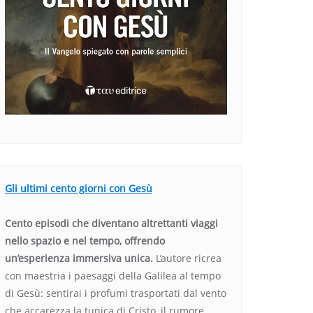
Gli ultimi cento giorni con Gesù
Cento episodi che diventano altrettanti viaggi
nello spazio e nel tempo, offrendo
un’esperienza immersiva unica.
L’autore ricrea
con maestria i paesaggi della Galilea al tempo
di Gesù: sentirai i profumi trasportati dal vento
che accarezza la tunica di Cristo, il rumore