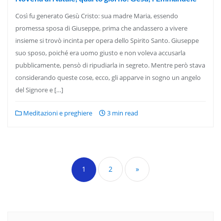
Così fu generato Gesù Cristo: sua madre Maria, essendo
promessa sposa di Giuseppe, prima che andassero a vivere
insieme si trovò incinta per opera dello Spirito Santo. Giuseppe
suo sposo, poiché era uomo giusto e non voleva accusarla
pubblicamente, pensò di ripudiarla in segreto. Mentre però stava
considerando queste cose, ecco, gli apparve in sogno un angelo
del Signore e […]
Meditazioni e preghiere
3 min read
Paginazione
degli
1
2
»
articoli