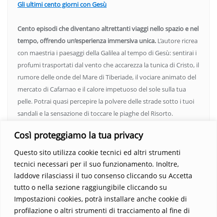
Gli ultimi cento giorni con Gesù
Cento episodi che diventano altrettanti viaggi nello spazio e nel
tempo, offrendo un’esperienza immersiva unica.
L’autore ricrea
con maestria i paesaggi della Galilea al tempo di Gesù: sentirai i
profumi trasportati dal vento che accarezza la tunica di Cristo, il
rumore delle onde del Mare di Tiberiade, il vociare animato del
mercato di Cafarnao e il calore impetuoso del sole sulla tua
pelle. Potrai quasi percepire la polvere delle strade sotto i tuoi
sandali e la sensazione di toccare le piaghe del Risorto.
Un’opera che espande gli orizzonti dell’anima, invitandoti a
Così proteggiamo la tua privacy
vedere oltre i confini del conosciuto. Scopri un mondo in cui
fede e realtà si fondono, rendendo ogni pagina un’esperienza
Questo sito utilizza cookie tecnici ed altri strumenti
indimenticabile.
Non perdere l’occasione di immergerti in
tecnici necessari per il suo funzionamento. Inoltre,
questo viaggio straordinario. Acquista il libro e lascia che la
laddove rilasciassi il tuo consenso cliccando su Accetta
Parola trasformi la tua vita
.
tutto o nella sezione raggiungibile cliccando su
Impostazioni cookies, potrà installare anche cookie di
profilazione o altri strumenti di tracciamento al fine di