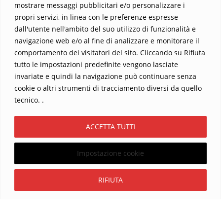
mostrare messaggi pubblicitari e/o personalizzare i
propri servizi, in linea con le preferenze espresse
dall'utente nell'ambito del suo utilizzo di funzionalità e
navigazione web e/o al fine di analizzare e monitorare il
comportamento dei visitatori del sito. Cliccando su Rifiuta
tutto le impostazioni predefinite vengono lasciate
Home
Contatti
invariate e quindi la navigazione può continuare senza
cookie o altri strumenti di tracciamento diversi da quello
Sostieni La Buona Parola – dona 5 €, 10 €, 25 €… il tuo contributo
tecnico. .
conta
Chi sono? Alessandro Ginotta, scrittore
ACCETTA TUTTI
I viaggi dell’anima
Catechesi
Libri
Informativa Privacy
Impostazione cookie
Copyright ©2026 La buona Parola . All rights reserved.
Powered by
WordPress
&
Designed by
Bizberg Themes
Iscriviti
RIFIUTA