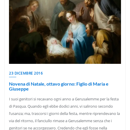
23 DICEMBRE 2016
Novena di Natale, ottavo giorno: Figlio di Maria e
Giuseppe
I suoi genitori si recavano ogni anno a Gerusalemme per la festa
di Pasqua. Quando egli ebbe dodici anni, vi salirono secondo
l’usanza; ma, trascorsi i giorni della festa, mentre riprendevano la
via del ritorno, il fanciullo rimase a Gerusalemme senza che i
genitori se ne accorgessero. Credendo che egli fosse nella