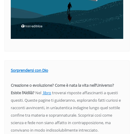
Sorprendersi con Dio
Creazione o evoluzione? Come è nata la vita nell’Universo?
Esiste l’Aldilà?
Nel
libro
troverai risposte affascinanti a questi
quesiti. Queste pagine ti guideranno, esplorando fatti curiosi e
racconti avvincenti, in un’autentica indagine lungo quel sottile
confine tra materia e soprannaturale. Scoprirai così come
scienza e fede non siano affatto in contrapposizione, ma
convivano in modo indissolubilmente intrecciato.