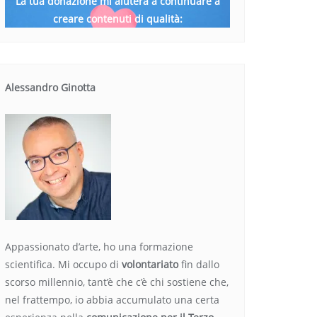
La tua donazione mi aiuterà a continuare a
creare contenuti di qualità:
Alessandro Ginotta
Appassionato d’arte, ho una formazione
scientifica. Mi occupo di
volontariato
fin dallo
scorso millennio, tant’è che c’è chi sostiene che,
nel frattempo, io abbia accumulato una certa