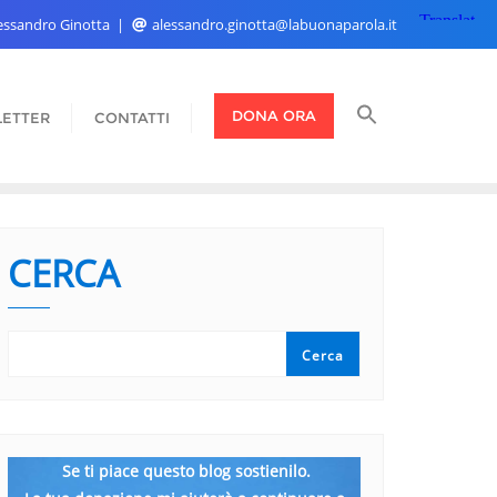
Alessandro Ginotta
alessandro.ginotta@labuonaparola.it
DONA ORA
ETTER
CONTATTI
CERCA
Cerca
Se ti piace questo blog sostienilo.