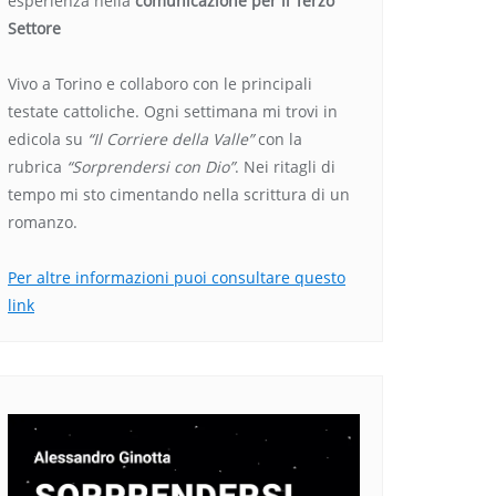
esperienza nella
comunicazione per il Terzo
Settore
Vivo a Torino e collaboro con le principali
testate cattoliche. Ogni settimana mi trovi in
edicola su
“Il Corriere della Valle”
con la
rubrica
“Sorprendersi con Dio”
. Nei ritagli di
tempo mi sto cimentando nella scrittura di un
romanzo.
Per altre informazioni puoi consultare questo
link