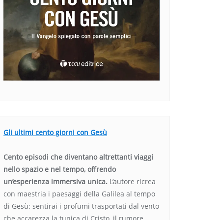
Gli ultimi cento giorni con Gesù
Cento episodi che diventano altrettanti viaggi
nello spazio e nel tempo, offrendo
un’esperienza immersiva unica.
L’autore ricrea
con maestria i paesaggi della Galilea al tempo
di Gesù: sentirai i profumi trasportati dal vento
che accarezza la tunica di Cristo, il rumore