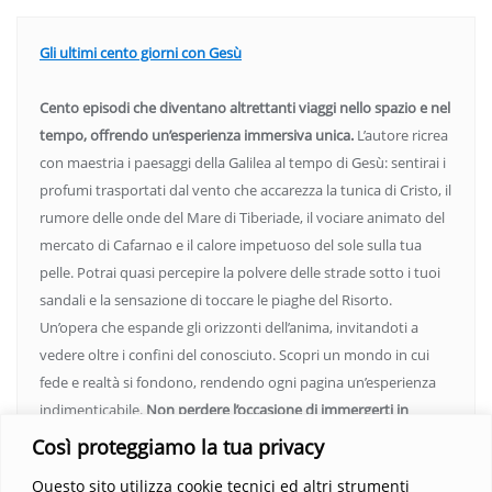
Gli ultimi cento giorni con Gesù
Cento episodi che diventano altrettanti viaggi nello spazio e nel
tempo, offrendo un’esperienza immersiva unica.
L’autore ricrea
con maestria i paesaggi della Galilea al tempo di Gesù: sentirai i
profumi trasportati dal vento che accarezza la tunica di Cristo, il
rumore delle onde del Mare di Tiberiade, il vociare animato del
mercato di Cafarnao e il calore impetuoso del sole sulla tua
pelle. Potrai quasi percepire la polvere delle strade sotto i tuoi
sandali e la sensazione di toccare le piaghe del Risorto.
Un’opera che espande gli orizzonti dell’anima, invitandoti a
vedere oltre i confini del conosciuto. Scopri un mondo in cui
fede e realtà si fondono, rendendo ogni pagina un’esperienza
indimenticabile.
Non perdere l’occasione di immergerti in
questo viaggio straordinario. Acquista il libro e lascia che la
Così proteggiamo la tua privacy
Parola trasformi la tua vita
.
Questo sito utilizza cookie tecnici ed altri strumenti