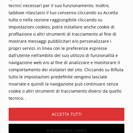
tecnici necessari per il suo funzionamento. Inoltre,
laddove rilasciassi il tuo consenso cliccando su Accetta
tutto o nella sezione raggiungibile cliccando su
Impostazioni cookies, potrà installare anche cookie di
profilazione o altri strumenti di tracciamento al fine di
mostrare messaggi pubblicitari e/o personalizzare i
propri servizi, in linea con le preferenze espresse
Home
Contatti
dall'utente nell'ambito del suo utilizzo di funzionalità e
navigazione web e/o al fine di analizzare e monitorare il
Sostieni La Buona Parola – dona 5 €, 10 €, 25 €… il tuo contributo
comportamento dei visitatori del sito. Cliccando su Rifiuta
conta
tutto le impostazioni predefinite vengono lasciate
Chi sono? Alessandro Ginotta, scrittore
invariate e quindi la navigazione può continuare senza
I viaggi dell’anima
Catechesi
Libri
cookie o altri strumenti di tracciamento diversi da quello
Informativa Privacy
tecnico. .
Copyright ©2026 La buona Parola . All rights reserved.
ACCETTA TUTTI
Powered by
WordPress
&
Designed by
Bizberg Themes
Impostazione cookie