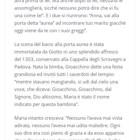
altra prima di lei. Ma anche dopo di lei, nessuna le
assomiglierà, sicché nessuno potrà dire che vi fu
una come lei”. E i due si riunirono: “Anna, vai alla
porta detta “aurea” ad incontrare tuo marito giacché
oggi viene da te con i suoi greggi”.
La scena del bacio alla porta aurea è stata
immortalata da Giotto in uno splendido affresco
del 1303, conservato alla Cappella degli Scrovegni a
Padova. Nata la bimba, Gioacchino dette una festa
grandiosa ed invitò tutti i sacerdoti del tempio:
“mentre stavano mangiando, si udì dal cielo una
voce, che diceva: Gioacchino, Gioacchino, dal
Signore, Dio altissimo, Maria è stato il nome
indicato per questa bambina”.
Maria intanto cresceva: “Nessuno l’aveva mai vista
adirata, nessuno l’aveva mai udita maledire. Ogni
suo dire era così pieno di grazia e da esso appariva