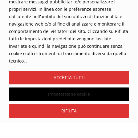
mostrare messaggi pubblicitari e/o personalizzare i
propri servizi, in linea con le preferenze espresse
dall'utente nell'ambito del suo utilizzo di funzionalità e
navigazione web e/o al fine di analizzare e monitorare il
comportamento dei visitatori del sito. Cliccando su Rifiuta
tutto le impostazioni predefinite vengono lasciate
Home
Contatti
invariate e quindi la navigazione può continuare senza
cookie o altri strumenti di tracciamento diversi da quello
Sostieni La Buona Parola – dona 5 €, 10 €, 25 €… il tuo contributo
tecnico. .
conta
Chi sono? Alessandro Ginotta, scrittore
ACCETTA TUTTI
I viaggi dell’anima
Catechesi
Libri
Informativa Privacy
Impostazione cookie
Copyright ©2026 La buona Parola . All rights reserved.
Powered by
WordPress
&
Designed by
Bizberg Themes
Iscriviti
RIFIUTA