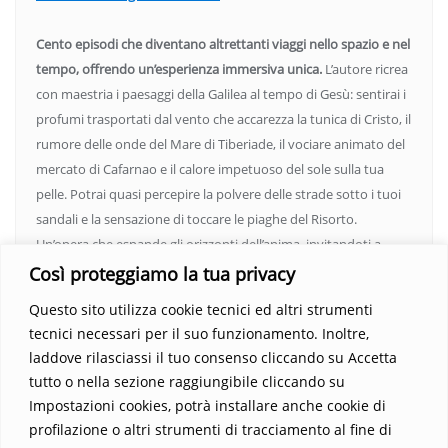
Cento episodi che diventano altrettanti viaggi nello spazio e nel
tempo, offrendo un’esperienza immersiva unica.
L’autore ricrea
con maestria i paesaggi della Galilea al tempo di Gesù: sentirai i
profumi trasportati dal vento che accarezza la tunica di Cristo, il
rumore delle onde del Mare di Tiberiade, il vociare animato del
mercato di Cafarnao e il calore impetuoso del sole sulla tua
pelle. Potrai quasi percepire la polvere delle strade sotto i tuoi
sandali e la sensazione di toccare le piaghe del Risorto.
Un’opera che espande gli orizzonti dell’anima, invitandoti a
vedere oltre i confini del conosciuto. Scopri un mondo in cui
Così proteggiamo la tua privacy
fede e realtà si fondono, rendendo ogni pagina un’esperienza
Questo sito utilizza cookie tecnici ed altri strumenti
indimenticabile.
Non perdere l’occasione di immergerti in
tecnici necessari per il suo funzionamento. Inoltre,
questo viaggio straordinario. Acquista il libro e lascia che la
laddove rilasciassi il tuo consenso cliccando su Accetta
Parola trasformi la tua vita
.
tutto o nella sezione raggiungibile cliccando su
Impostazioni cookies, potrà installare anche cookie di
profilazione o altri strumenti di tracciamento al fine di