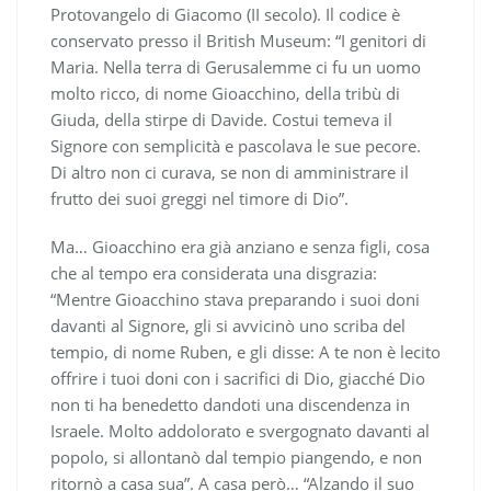
Protovangelo di Giacomo (II secolo). Il codice è
conservato presso il British Museum: “I genitori di
Maria. Nella terra di Gerusalemme ci fu un uomo
molto ricco, di nome Gioacchino, della tribù di
Giuda, della stirpe di Davide. Costui temeva il
Signore con semplicità e pascolava le sue pecore.
Di altro non ci curava, se non di amministrare il
frutto dei suoi greggi nel timore di Dio”.
Ma… Gioacchino era già anziano e senza figli, cosa
che al tempo era considerata una disgrazia:
“Mentre Gioacchino stava preparando i suoi doni
davanti al Signore, gli si avvicinò uno scriba del
tempio, di nome Ruben, e gli disse: A te non è lecito
offrire i tuoi doni con i sacrifici di Dio, giacché Dio
non ti ha benedetto dandoti una discendenza in
Israele. Molto addolorato e svergognato davanti al
popolo, si allontanò dal tempio piangendo, e non
ritornò a casa sua”. A casa però… “Alzando il suo