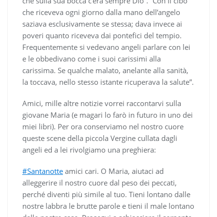
che sulla sua bocca c’era sempre Dio”. “Con il cibo
che riceveva ogni giorno dalla mano dell’angelo
saziava esclusivamente se stessa; dava invece ai
poveri quanto riceveva dai pontefici del tempio.
Frequentemente si vedevano angeli parlare con lei
e le obbedivano come i suoi carissimi alla
carissima. Se qualche malato, anelante alla sanità,
la toccava, nello stesso istante ricuperava la salute”.
Amici, mille altre notizie vorrei raccontarvi sulla
giovane Maria (e magari lo farò in futuro in uno dei
miei libri). Per ora conserviamo nel nostro cuore
queste scene della piccola Vergine cullata dagli
angeli ed a lei rivolgiamo una preghiera:
#Santanotte
amici cari. O Maria, aiutaci ad
alleggerire il nostro cuore dal peso dei peccati,
perché diventi più simile al tuo. Tieni lontano dalle
nostre labbra le brutte parole e tieni il male lontano