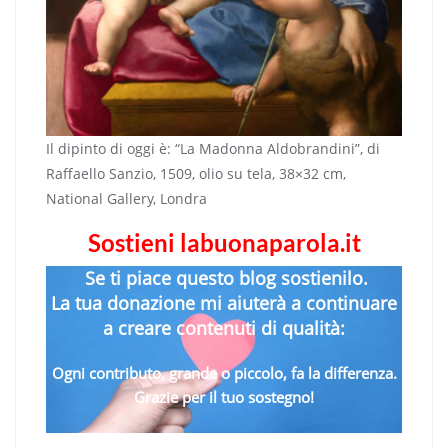
Il dipinto di oggi è: “La Madonna Aldobrandini”, di
Raffaello Sanzio, 1509, olio su tela, 38×32 cm,
National Gallery, Londra
Sostieni labuonaparola.it
Se ti piace questo blog sostienilo.
La tua donazione mi aiuterà a continuare
a creare contenuti di qualità:
Ogni contributo, grande o piccolo, fa la differenza.
Grazie per il tuo sostegno!