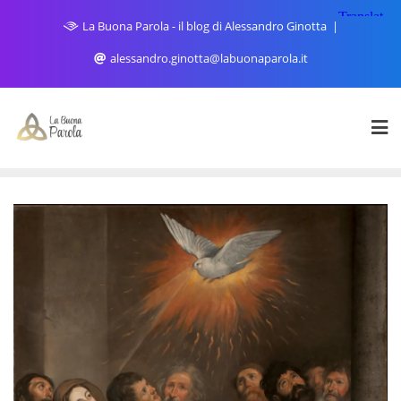
Skip
La Buona Parola - il blog di Alessandro Ginotta
to
content
alessandro.ginotta@labuonaparola.it