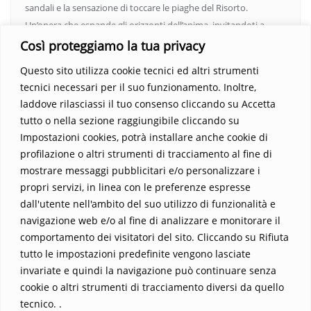
sandali e la sensazione di toccare le piaghe del Risorto.
Un’opera che espande gli orizzonti dell’anima, invitandoti a
vedere oltre i confini del conosciuto. Scopri un mondo in cui
Così proteggiamo la tua privacy
fede e realtà si fondono, rendendo ogni pagina un’esperienza
Questo sito utilizza cookie tecnici ed altri strumenti
indimenticabile.
Non perdere l’occasione di immergerti in
tecnici necessari per il suo funzionamento. Inoltre,
questo viaggio straordinario. Acquista il libro e lascia che la
laddove rilasciassi il tuo consenso cliccando su Accetta
Parola trasformi la tua vita
.
tutto o nella sezione raggiungibile cliccando su
Impostazioni cookies, potrà installare anche cookie di
profilazione o altri strumenti di tracciamento al fine di
mostrare messaggi pubblicitari e/o personalizzare i
propri servizi, in linea con le preferenze espresse
dall'utente nell'ambito del suo utilizzo di funzionalità e
navigazione web e/o al fine di analizzare e monitorare il
comportamento dei visitatori del sito. Cliccando su Rifiuta
tutto le impostazioni predefinite vengono lasciate
Home
Contatti
invariate e quindi la navigazione può continuare senza
cookie o altri strumenti di tracciamento diversi da quello
Sostieni La Buona Parola – dona 5 €, 10 €, 25 €… il tuo contributo
tecnico. .
conta