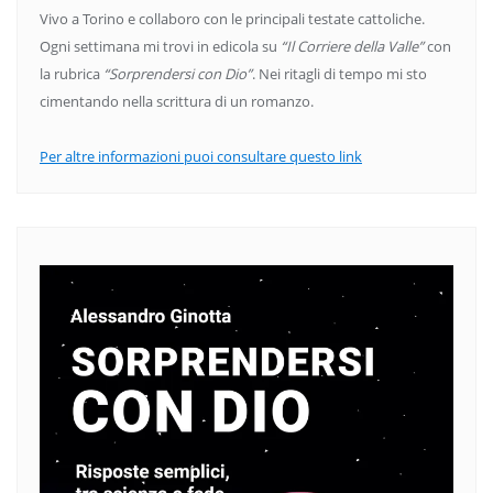
Vivo a Torino e collaboro con le principali testate cattoliche.
Ogni settimana mi trovi in edicola su
“Il Corriere della Valle”
con
la rubrica
“Sorprendersi con Dio”
. Nei ritagli di tempo mi sto
cimentando nella scrittura di un romanzo.
Per altre informazioni puoi consultare questo link