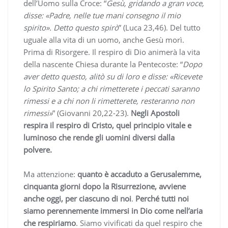
dell’Uomo sulla Croce: “
Gesù, gridando a gran voce,
disse: «Padre, nelle tue mani consegno il mio
spirito». Detto questo spirò
” (Luca 23,46). Del tutto
uguale alla vita di un uomo, anche Gesù morì.
Prima di Risorgere. Il respiro di Dio animerà la vita
della nascente Chiesa durante la Pentecoste: “
Dopo
aver detto questo, alitò su di loro e disse: «Ricevete
lo Spirito Santo; a chi rimetterete i peccati saranno
rimessi e a chi non li rimetterete, resteranno non
rimessi»
” (Giovanni 20,22-23).
Negli Apostoli
respira il respiro di Cristo, quel principio vitale e
luminoso che rende gli uomini diversi dalla
polvere.
Ma attenzione:
quanto è accaduto a Gerusalemme,
cinquanta giorni dopo la Risurrezione, avviene
anche oggi, per ciascuno di noi
.
Perché tutti noi
siamo perennemente immersi in Dio come nell’aria
che respiriamo
. Siamo vivificati da quel respiro che