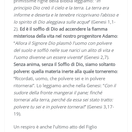
primissime righe della Bibbia leggiamo: “
In
principio Dio creò il cielo e la terra. La terra era
informe e deserta e le tenebre ricoprivano l’abisso e
lo spirito di Dio aleggiava sulle acque
” (Genesi 1,1-
2).
Ed è il soffio di Dio ad accendere la fiamma
misteriosa della vita nel nostro progenitore Adamo
:
“
Allora il Signore Dio plasmò l’uomo con polvere
del suolo e soffiò nelle sue narici un alito di vita e
l’uomo divenne un essere vivente
” (Genesi 2,7).
Senza anima, senza il Soffio di Dio, siamo soltanto
polvere: quella materia inerte alla quale torneremo
:
“Ricordati, uomo, che polvere sei e in polvere
ritornerai”. Lo leggiamo anche nella Genesi: “
Con il
sudore della fronte mangerai il pane; finché
tornerai alla terra, perché da essa sei stato tratto:
polvere tu sei e in polvere tornerai!
” (Genesi 3,17-
19).
Un respiro è anche l’ultimo atto del Figlio