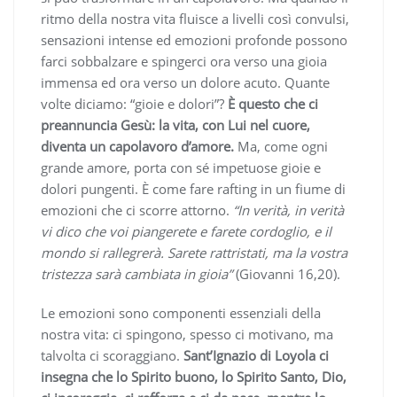
ritmo della nostra vita fluisce a livelli così convulsi,
sensazioni intense ed emozioni profonde possono
farci sobbalzare e spingerci ora verso una gioia
immensa ed ora verso un dolore acuto. Quante
volte diciamo: “gioie e dolori”?
È questo che ci
preannuncia Gesù: la vita, con Lui nel cuore,
diventa un capolavoro d’amore.
Ma, come ogni
grande amore, porta con sé impetuose gioie e
dolori pungenti. È come fare rafting in un fiume di
emozioni che ci scorre attorno.
“In verità, in verità
vi dico che voi piangerete e farete cordoglio, e il
mondo si rallegrerà. Sarete rattristati, ma la vostra
tristezza sarà cambiata in gioia”
(Giovanni 16,20).
Le emozioni sono componenti essenziali della
nostra vita: ci spingono, spesso ci motivano, ma
talvolta ci scoraggiano.
Sant’Ignazio di Loyola ci
insegna che lo Spirito buono, lo Spirito Santo, Dio,