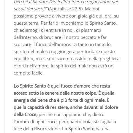
perché il Signore Dio li illuminerà e regneranno nei
secoli dei secoli”
(Apocalisse 22,5). Ma noi
possiamo provare a vivere con gioia già qui, ora, su
questa terra. Per farlo invochiamo lo Spirito Santo,
chiediamogli di entrare in noi, di plasmarci
dall’interno, di bruciare il nostro peccato e far
scoccare il fuoco dell’amore. Di tanto in tanto lo
spirito del male ci raggiungerà per turbare questo
equilibrio, ma se noi saremo assidui nella preghiera
e forti nell’amore, lo spirito del male non avrà un
compito facile.
Lo Spirito Santo è quel fuoco d’amore che resta
acceso sotto la cenere delle nostre colpe
.
È quella
energia del bene che è più forte di ogni male. È
quella capacità di resistere, anche davanti al dolore
della Croce
; perché noi sappiamo che, dietro
l’ombra di ogni croce, per quanto buia, si staglia la
luce della Risurrezione.
Lo Spirito Santo
ha una