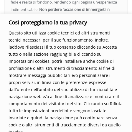
fede e realtà si fondono, rendendo ogni pagina un’esperienza
indimenticabile.
Non perdere l’occasione di immergerti in
questo viaggio straordinario. Acquista il libro e lascia che la
Così proteggiamo la tua privacy
Parola trasformi la tua vita
.
Questo sito utilizza cookie tecnici ed altri strumenti
tecnici necessari per il suo funzionamento. Inoltre,
laddove rilasciassi il tuo consenso cliccando su Accetta
tutto o nella sezione raggiungibile cliccando su
Impostazioni cookies, potrà installare anche cookie di
profilazione o altri strumenti di tracciamento al fine di
mostrare messaggi pubblicitari e/o personalizzare i
propri servizi, in linea con le preferenze espresse
Home
Contatti
dall'utente nell'ambito del suo utilizzo di funzionalità e
navigazione web e/o al fine di analizzare e monitorare il
Sostieni La Buona Parola – dona 5 €, 10 €, 25 €… il tuo contributo
comportamento dei visitatori del sito. Cliccando su Rifiuta
conta
tutto le impostazioni predefinite vengono lasciate
Chi sono? Alessandro Ginotta, scrittore
invariate e quindi la navigazione può continuare senza
I viaggi dell’anima
Catechesi
Libri
cookie o altri strumenti di tracciamento diversi da quello
Informativa Privacy
tecnico. .