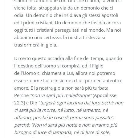
siamo in comunione con Dio che ci ama, talvolta ci
viene tolta, strappata via da un demonio che ci
odia. Un demonio che insidiava gli stessi apostoli
ed i primi cristiani. Un demonio che insidia ancora
oggi tutti i cristiani perseguitati nel mondo. Ma noi
abbiamo una certezza: la nostra tristezza si
trasformerà in gioia.
Di certo questo accadrà alla fine dei tempi, quando
il destino dell’uomo si compirà, ed il Figlio
dell’Uomo ci chiamerà a Lui, allora noi potremo
essere, come Lui e insieme a Lui: puro ed autentico
amore. E la nostra gioia non sarà più turbata.
Perché
“non vi sarà più maledizione”
(Apocalisse
22,3) e Dio “
tergerà ogni lacrima dai loro occhi; non
ci sarà più la morte, né lutto, né lamento, né
affanno, perché le cose di prima sono passate”,
perché: “Non vi sarà più notte e non avranno più
bisogno di luce di lampada, né di luce di sole,