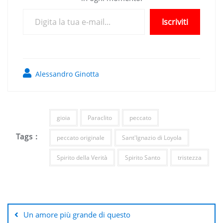
Digita la tua e-mail...
Iscriviti
Alessandro Ginotta
gioia
Paraclito
peccato
Tags :
peccato originale
Sant'Ignazio di Loyola
Spirito della Verità
Spirito Santo
tristezza
Navigazione
articoli
Un amore più grande di questo