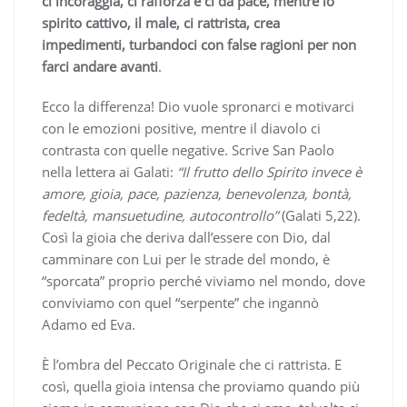
ci incoraggia, ci rafforza e ci da pace, mentre lo
spirito cattivo, il male, ci rattrista, crea
impedimenti, turbandoci con false ragioni per non
farci andare avanti
.
Ecco la differenza! Dio vuole spronarci e motivarci
con le emozioni positive, mentre il diavolo ci
contrasta con quelle negative. Scrive San Paolo
nella lettera ai Galati:
“Il frutto dello Spirito invece è
amore, gioia, pace, pazienza, benevolenza, bontà,
fedeltà, mansuetudine, autocontrollo”
(Galati 5,22).
Così la gioia che deriva dall’essere con Dio, dal
camminare con Lui per le strade del mondo, è
“sporcata” proprio perché viviamo nel mondo, dove
conviviamo con quel “serpente” che ingannò
Adamo ed Eva.
È l’ombra del Peccato Originale che ci rattrista. E
così, quella gioia intensa che proviamo quando più