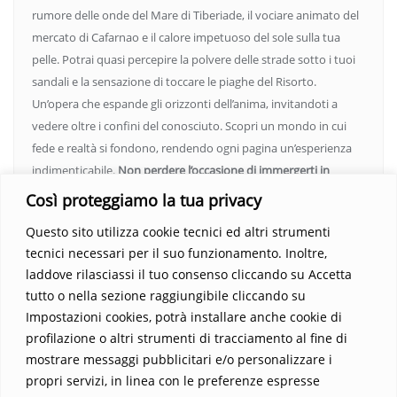
rumore delle onde del Mare di Tiberiade, il vociare animato del
mercato di Cafarnao e il calore impetuoso del sole sulla tua
pelle. Potrai quasi percepire la polvere delle strade sotto i tuoi
sandali e la sensazione di toccare le piaghe del Risorto.
Un’opera che espande gli orizzonti dell’anima, invitandoti a
vedere oltre i confini del conosciuto. Scopri un mondo in cui
fede e realtà si fondono, rendendo ogni pagina un’esperienza
indimenticabile.
Non perdere l’occasione di immergerti in
questo viaggio straordinario. Acquista il libro e lascia che la
Così proteggiamo la tua privacy
Parola trasformi la tua vita
.
Questo sito utilizza cookie tecnici ed altri strumenti
tecnici necessari per il suo funzionamento. Inoltre,
laddove rilasciassi il tuo consenso cliccando su Accetta
tutto o nella sezione raggiungibile cliccando su
Impostazioni cookies, potrà installare anche cookie di
profilazione o altri strumenti di tracciamento al fine di
mostrare messaggi pubblicitari e/o personalizzare i
propri servizi, in linea con le preferenze espresse
Home
Contatti