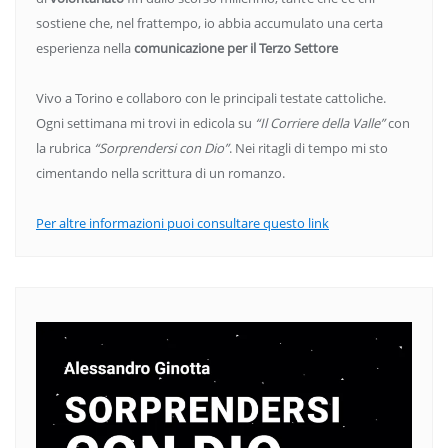
sostiene che, nel frattempo, io abbia accumulato una certa
esperienza nella
comunicazione per il Terzo Settore
Vivo a Torino e collaboro con le principali testate cattoliche.
Ogni settimana mi trovi in edicola su
“Il Corriere della Valle”
con
la rubrica
“Sorprendersi con Dio”
. Nei ritagli di tempo mi sto
cimentando nella scrittura di un romanzo.
Per altre informazioni puoi consultare questo link