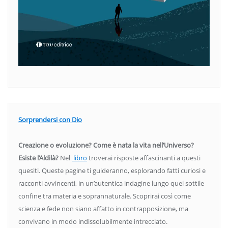
Sorprendersi con Dio
Creazione o evoluzione? Come è nata la vita nell’Universo?
Esiste l’Aldilà?
Nel
libro
troverai risposte affascinanti a questi
quesiti. Queste pagine ti guideranno, esplorando fatti curiosi e
racconti avvincenti, in un’autentica indagine lungo quel sottile
confine tra materia e soprannaturale. Scoprirai così come
scienza e fede non siano affatto in contrapposizione, ma
convivano in modo indissolubilmente intrecciato.