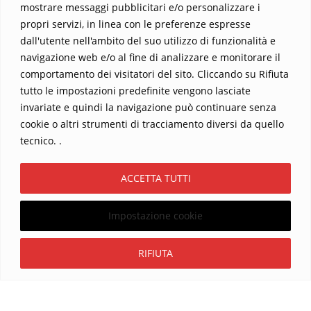
mostrare messaggi pubblicitari e/o personalizzare i
propri servizi, in linea con le preferenze espresse
dall'utente nell'ambito del suo utilizzo di funzionalità e
navigazione web e/o al fine di analizzare e monitorare il
comportamento dei visitatori del sito. Cliccando su Rifiuta
tutto le impostazioni predefinite vengono lasciate
Home
Contatti
invariate e quindi la navigazione può continuare senza
cookie o altri strumenti di tracciamento diversi da quello
Sostieni La Buona Parola – dona 5 €, 10 €, 25 €… il tuo contributo
tecnico. .
conta
Chi sono? Alessandro Ginotta, scrittore
ACCETTA TUTTI
I viaggi dell’anima
Catechesi
Libri
Informativa Privacy
Impostazione cookie
Copyright ©2026 La buona Parola . All rights reserved.
Powered by
WordPress
&
Designed by
Bizberg Themes
Iscriviti
RIFIUTA