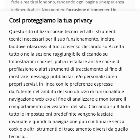
fede e realtà si fondono, rendendo ogni pagina un’esperienza
indimenticabile.
Non perdere l’occasione di immergerti in
questo viaggio straordinario. Acquista il libro e lascia che la
Così proteggiamo la tua privacy
Parola trasformi la tua vita
.
Questo sito utilizza cookie tecnici ed altri strumenti
tecnici necessari per il suo funzionamento. Inoltre,
laddove rilasciassi il tuo consenso cliccando su Accetta
tutto o nella sezione raggiungibile cliccando su
Impostazioni cookies, potrà installare anche cookie di
profilazione o altri strumenti di tracciamento al fine di
mostrare messaggi pubblicitari e/o personalizzare i
propri servizi, in linea con le preferenze espresse
Home
Contatti
dall'utente nell'ambito del suo utilizzo di funzionalità e
navigazione web e/o al fine di analizzare e monitorare il
Sostieni La Buona Parola – dona 5 €, 10 €, 25 €… il tuo contributo
comportamento dei visitatori del sito. Cliccando su Rifiuta
conta
tutto le impostazioni predefinite vengono lasciate
Chi sono? Alessandro Ginotta, scrittore
invariate e quindi la navigazione può continuare senza
I viaggi dell’anima
Catechesi
Libri
cookie o altri strumenti di tracciamento diversi da quello
Informativa Privacy
tecnico. .