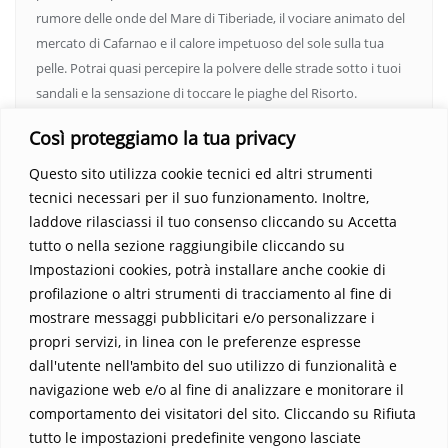
rumore delle onde del Mare di Tiberiade, il vociare animato del
mercato di Cafarnao e il calore impetuoso del sole sulla tua
pelle. Potrai quasi percepire la polvere delle strade sotto i tuoi
sandali e la sensazione di toccare le piaghe del Risorto.
Un’opera che espande gli orizzonti dell’anima, invitandoti a
Così proteggiamo la tua privacy
vedere oltre i confini del conosciuto. Scopri un mondo in cui
fede e realtà si fondono, rendendo ogni pagina un’esperienza
Questo sito utilizza cookie tecnici ed altri strumenti
indimenticabile.
Non perdere l’occasione di immergerti in
tecnici necessari per il suo funzionamento. Inoltre,
questo viaggio straordinario. Acquista il libro e lascia che la
laddove rilasciassi il tuo consenso cliccando su Accetta
Parola trasformi la tua vita
.
tutto o nella sezione raggiungibile cliccando su
Impostazioni cookies, potrà installare anche cookie di
profilazione o altri strumenti di tracciamento al fine di
mostrare messaggi pubblicitari e/o personalizzare i
propri servizi, in linea con le preferenze espresse
dall'utente nell'ambito del suo utilizzo di funzionalità e
navigazione web e/o al fine di analizzare e monitorare il
comportamento dei visitatori del sito. Cliccando su Rifiuta
tutto le impostazioni predefinite vengono lasciate
Home
Contatti