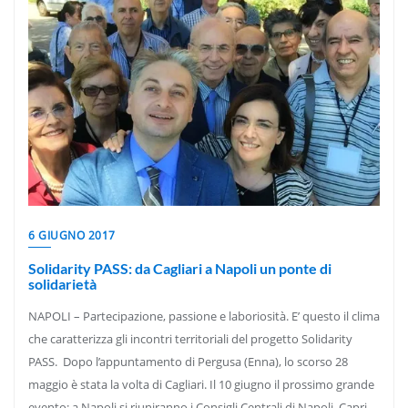
6 GIUGNO 2017
Solidarity PASS: da Cagliari a Napoli un ponte di
solidarietà
NAPOLI – Partecipazione, passione e laboriosità. E’ questo il clima
che caratterizza gli incontri territoriali del progetto Solidarity
PASS. Dopo l’appuntamento di Pergusa (Enna), lo scorso 28
maggio è stata la volta di Cagliari. Il 10 giugno il prossimo grande
evento: a Napoli si riuniranno i Consigli Centrali di Napoli, Capri,