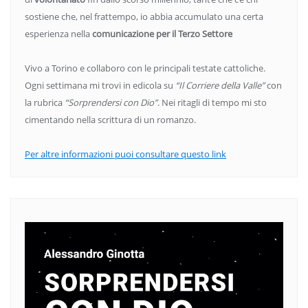
sostiene che, nel frattempo, io abbia accumulato una certa
esperienza nella
comunicazione per il Terzo Settore
Vivo a Torino e collaboro con le principali testate cattoliche.
Ogni settimana mi trovi in edicola su
“Il Corriere della Valle”
con
la rubrica
“Sorprendersi con Dio”
. Nei ritagli di tempo mi sto
cimentando nella scrittura di un romanzo.
Per altre informazioni puoi consultare questo link