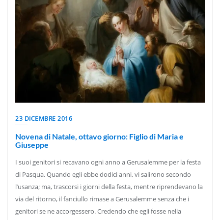
23 DICEMBRE 2016
Novena di Natale, ottavo giorno: Figlio di Maria e
Giuseppe
I suoi genitori si recavano ogni anno a Gerusalemme per la festa
di Pasqua. Quando egli ebbe dodici anni, vi salirono secondo
l’usanza; ma, trascorsi i giorni della festa, mentre riprendevano la
via del ritorno, il fanciullo rimase a Gerusalemme senza che i
genitori se ne accorgessero. Credendo che egli fosse nella