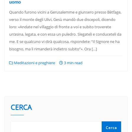
uomo
Quando furono vicini a Gerusalemme e giunsero presso Bètfage,
verso il monte degli Ulivi, Gesù mandò due discepoli, dicendo
loro: «Andate nel villaggio di fronte a voi e subito troverete
un’asina, legata, e con essa un puledro. Slegateli e conduceteli da
me. E se qualcuno vi dirà qualcosa, rispondete: “Il Signore ne ha
bisogno, ma li rimanderà indietro subito”». Ora […]
Meditazioni e preghiere
3 min read
CERCA
Cerca