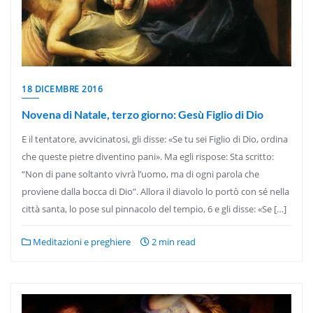
18 DICEMBRE 2016
Novena di Natale, terzo giorno: Gesù Figlio di Dio
E il tentatore, avvicinatosi, gli disse: «Se tu sei Figlio di Dio, ordina
che queste pietre diventino pani». Ma egli rispose: Sta scritto:
“Non di pane soltanto vivrà l’uomo, ma di ogni parola che
proviene dalla bocca di Dio”. Allora il diavolo lo portò con sé nella
città santa, lo pose sul pinnacolo del tempio, 6 e gli disse: «Se […]
Meditazioni e preghiere
2 min read