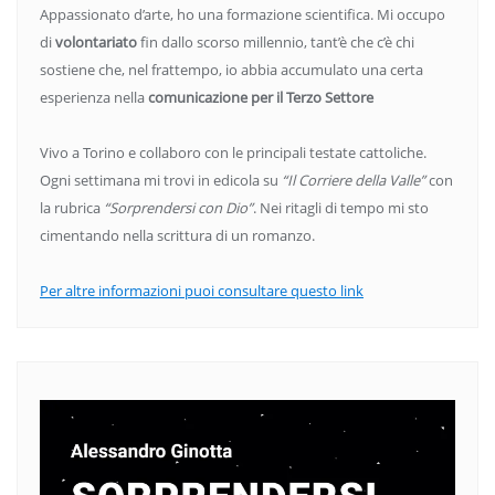
Appassionato d’arte, ho una formazione scientifica. Mi occupo
di
volontariato
fin dallo scorso millennio, tant’è che c’è chi
sostiene che, nel frattempo, io abbia accumulato una certa
esperienza nella
comunicazione per il Terzo Settore
Vivo a Torino e collaboro con le principali testate cattoliche.
Ogni settimana mi trovi in edicola su
“Il Corriere della Valle”
con
la rubrica
“Sorprendersi con Dio”
. Nei ritagli di tempo mi sto
cimentando nella scrittura di un romanzo.
Per altre informazioni puoi consultare questo link