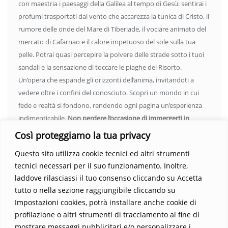
con maestria i paesaggi della Galilea al tempo di Gesù: sentirai i
profumi trasportati dal vento che accarezza la tunica di Cristo, il
rumore delle onde del Mare di Tiberiade, il vociare animato del
mercato di Cafarnao e il calore impetuoso del sole sulla tua
pelle. Potrai quasi percepire la polvere delle strade sotto i tuoi
sandali e la sensazione di toccare le piaghe del Risorto.
Un’opera che espande gli orizzonti dell’anima, invitandoti a
vedere oltre i confini del conosciuto. Scopri un mondo in cui
fede e realtà si fondono, rendendo ogni pagina un’esperienza
indimenticabile.
Non perdere l’occasione di immergerti in
questo viaggio straordinario. Acquista il libro e lascia che la
Così proteggiamo la tua privacy
Parola trasformi la tua vita
.
Questo sito utilizza cookie tecnici ed altri strumenti
tecnici necessari per il suo funzionamento. Inoltre,
laddove rilasciassi il tuo consenso cliccando su Accetta
tutto o nella sezione raggiungibile cliccando su
Impostazioni cookies, potrà installare anche cookie di
profilazione o altri strumenti di tracciamento al fine di
mostrare messaggi pubblicitari e/o personalizzare i