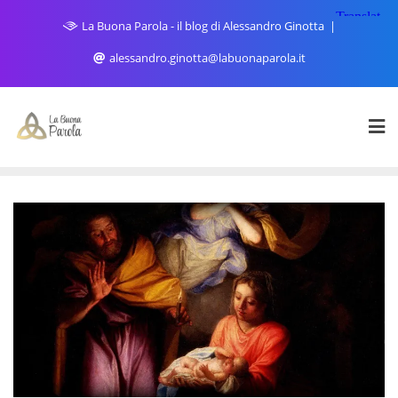
Skip
La Buona Parola - il blog di Alessandro Ginotta
to
content
alessandro.ginotta@labuonaparola.it