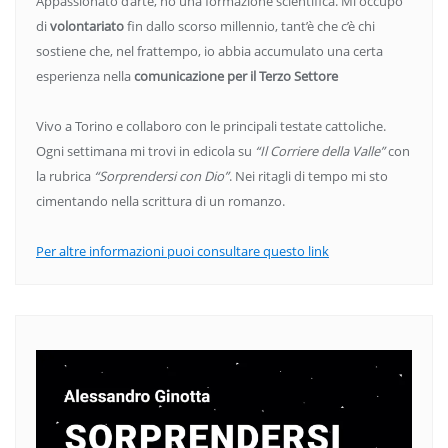
Appassionato d’arte, ho una formazione scientifica. Mi occupo
di
volontariato
fin dallo scorso millennio, tant’è che c’è chi
sostiene che, nel frattempo, io abbia accumulato una certa
esperienza nella
comunicazione per il Terzo Settore
Vivo a Torino e collaboro con le principali testate cattoliche.
Ogni settimana mi trovi in edicola su
“Il Corriere della Valle”
con
la rubrica
“Sorprendersi con Dio”
. Nei ritagli di tempo mi sto
cimentando nella scrittura di un romanzo.
Per altre informazioni puoi consultare questo link