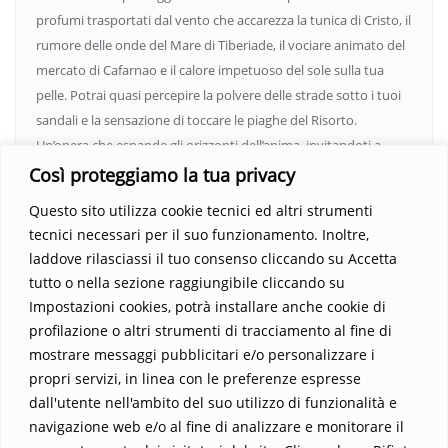
profumi trasportati dal vento che accarezza la tunica di Cristo, il
rumore delle onde del Mare di Tiberiade, il vociare animato del
mercato di Cafarnao e il calore impetuoso del sole sulla tua
pelle. Potrai quasi percepire la polvere delle strade sotto i tuoi
sandali e la sensazione di toccare le piaghe del Risorto.
Un’opera che espande gli orizzonti dell’anima, invitandoti a
vedere oltre i confini del conosciuto. Scopri un mondo in cui
Così proteggiamo la tua privacy
fede e realtà si fondono, rendendo ogni pagina un’esperienza
Questo sito utilizza cookie tecnici ed altri strumenti
indimenticabile.
Non perdere l’occasione di immergerti in
tecnici necessari per il suo funzionamento. Inoltre,
questo viaggio straordinario. Acquista il libro e lascia che la
laddove rilasciassi il tuo consenso cliccando su Accetta
Parola trasformi la tua vita
.
tutto o nella sezione raggiungibile cliccando su
Impostazioni cookies, potrà installare anche cookie di
profilazione o altri strumenti di tracciamento al fine di
mostrare messaggi pubblicitari e/o personalizzare i
propri servizi, in linea con le preferenze espresse
dall'utente nell'ambito del suo utilizzo di funzionalità e
navigazione web e/o al fine di analizzare e monitorare il