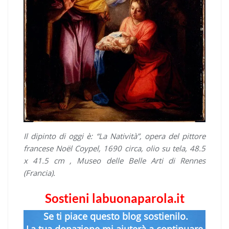
Il dipinto di oggi è: “La Natività”, opera del pittore
francese Noël Coypel, 1690 circa, olio su tela, 48.5
x 41.5 cm , Museo delle Belle Arti di Rennes
(Francia).
Sostieni labuonaparola.it
Se ti piace questo blog sostienilo.
La tua donazione mi aiuterà a continuare