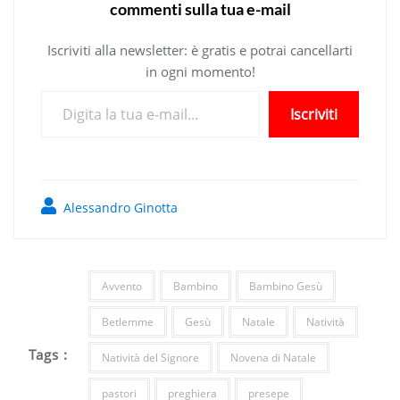
commenti sulla tua e-mail
Iscriviti alla newsletter: è gratis e potrai cancellarti
in ogni momento!
Digita la tua e-mail...
Iscriviti
Alessandro Ginotta
Avvento
Bambino
Bambino Gesù
Betlemme
Gesù
Natale
Natività
Tags :
Natività del Signore
Novena di Natale
pastori
preghiera
presepe