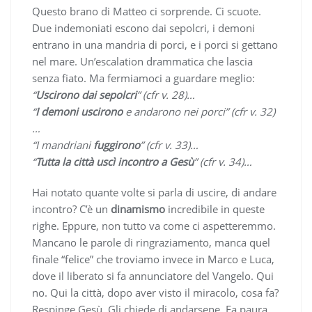
Questo brano di Matteo ci sorprende. Ci scuote.
Due indemoniati escono dai sepolcri, i demoni
entrano in una mandria di porci, e i porci si gettano
nel mare. Un’escalation drammatica che lascia
senza fiato. Ma fermiamoci a guardare meglio:
“
Uscirono dai sepolcri
” (cfr v. 28)…
“
I demoni uscirono
e andarono nei porci” (cfr v. 32)
…
“I mandriani
fuggirono
” (cfr v. 33)…
“
Tutta la città uscì incontro a Gesù
” (cfr v. 34)…
Hai notato quante volte si parla di uscire, di andare
incontro? C’è un
dinamismo
incredibile in queste
righe. Eppure, non tutto va come ci aspetteremmo.
Mancano le parole di ringraziamento, manca quel
finale “felice” che troviamo invece in Marco e Luca,
dove il liberato si fa annunciatore del Vangelo. Qui
no. Qui la città, dopo aver visto il miracolo, cosa fa?
Respinge Gesù. Gli chiede di andarsene. Fa paura,