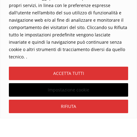
propri servizi, in linea con le preferenze espresse
dall'utente nell'ambito del suo utilizzo di funzionalità e
navigazione web e/o al fine di analizzare e monitorare il
comportamento dei visitatori del sito. Cliccando su Rifiuta
tutto le impostazioni predefinite vengono lasciate
Home
Contatti
invariate e quindi la navigazione può continuare senza
cookie o altri strumenti di tracciamento diversi da quello
Sostieni La Buona Parola – dona 5 €, 10 €, 25 €… il tuo contributo
tecnico. .
conta
Chi sono? Alessandro Ginotta, scrittore
ACCETTA TUTTI
I viaggi dell’anima
Catechesi
Libri
Informativa Privacy
Impostazione cookie
Copyright ©2026 La buona Parola . All rights reserved.
Powered by
WordPress
&
Designed by
Bizberg Themes
Iscriviti
RIFIUTA