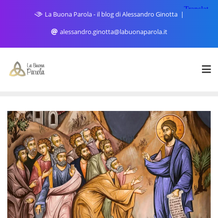
Skip
La Buona Parola - il blog di Alessandro Ginotta
to
content
alessandro.ginotta@labuonaparola.it