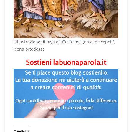
L’illustrazione di oggi è: “Gesù insegna ai discepoli”,
icona ortodossa
Sostieni labuonaparola.it
Se ti piace questo blog sostienilo.
La tua donazione mi aiuterà a continuare
a creare contenuti di qualità:
Ogni contributo, grande o piccolo, fa la differenza.
Grazie per il tuo sostegno!
Condividi: