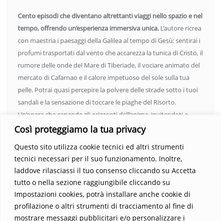
Cento episodi che diventano altrettanti viaggi nello spazio e nel
tempo, offrendo un’esperienza immersiva unica.
L’autore ricrea
con maestria i paesaggi della Galilea al tempo di Gesù: sentirai i
profumi trasportati dal vento che accarezza la tunica di Cristo, il
rumore delle onde del Mare di Tiberiade, il vociare animato del
mercato di Cafarnao e il calore impetuoso del sole sulla tua
pelle. Potrai quasi percepire la polvere delle strade sotto i tuoi
sandali e la sensazione di toccare le piaghe del Risorto.
Un’opera che espande gli orizzonti dell’anima, invitandoti a
vedere oltre i confini del conosciuto. Scopri un mondo in cui
Così proteggiamo la tua privacy
fede e realtà si fondono, rendendo ogni pagina un’esperienza
Questo sito utilizza cookie tecnici ed altri strumenti
indimenticabile.
Non perdere l’occasione di immergerti in
tecnici necessari per il suo funzionamento. Inoltre,
questo viaggio straordinario. Acquista il libro e lascia che la
laddove rilasciassi il tuo consenso cliccando su Accetta
Parola trasformi la tua vita
.
tutto o nella sezione raggiungibile cliccando su
Impostazioni cookies, potrà installare anche cookie di
profilazione o altri strumenti di tracciamento al fine di
mostrare messaggi pubblicitari e/o personalizzare i