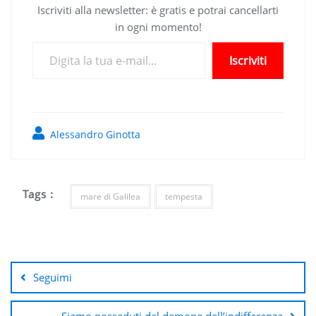
Iscriviti alla newsletter: è gratis e potrai cancellarti
in ogni momento!
Digita la tua e-mail...
Iscriviti
Alessandro Ginotta
Tags :
mare di Galilea
tempesta
Navigazione
articoli
Seguimi
Siamo posseduti dal demone dell’indifferenza