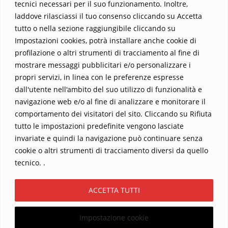
tecnici necessari per il suo funzionamento. Inoltre,
questo viaggio straordinario. Acquista il libro e lascia che la
laddove rilasciassi il tuo consenso cliccando su Accetta
Parola trasformi la tua vita
.
tutto o nella sezione raggiungibile cliccando su
Impostazioni cookies, potrà installare anche cookie di
profilazione o altri strumenti di tracciamento al fine di
mostrare messaggi pubblicitari e/o personalizzare i
propri servizi, in linea con le preferenze espresse
dall'utente nell'ambito del suo utilizzo di funzionalità e
navigazione web e/o al fine di analizzare e monitorare il
comportamento dei visitatori del sito. Cliccando su Rifiuta
tutto le impostazioni predefinite vengono lasciate
Home
Contatti
invariate e quindi la navigazione può continuare senza
cookie o altri strumenti di tracciamento diversi da quello
Sostieni La Buona Parola – dona 5 €, 10 €, 25 €… il tuo contributo
tecnico. .
conta
Chi sono? Alessandro Ginotta, scrittore
ACCETTA TUTTI
I viaggi dell’anima
Catechesi
Libri
Informativa Privacy
Impostazione cookie
Copyright ©2026 La buona Parola . All rights reserved.