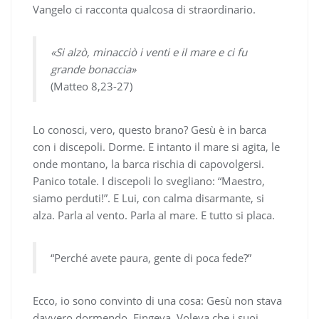
Vangelo ci racconta qualcosa di straordinario.
«Si alzò, minacciò i venti e il mare e ci fu
grande bonaccia»
(Matteo 8,23-27)
Lo conosci, vero, questo brano? Gesù è in barca
con i discepoli. Dorme. E intanto il mare si agita, le
onde montano, la barca rischia di capovolgersi.
Panico totale. I discepoli lo svegliano: “Maestro,
siamo perduti!”. E Lui, con calma disarmante, si
alza. Parla al vento. Parla al mare. E tutto si placa.
“Perché avete paura, gente di poca fede?”
Ecco, io sono convinto di una cosa: Gesù non stava
davvero dormendo. Fingeva. Voleva che i suoi