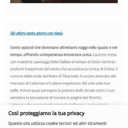
Gli ultimi cento giorni con Gesù
Cento episodi che diventano altrettanti viaggi nello spazio e nel
tempo, offrendo un’esperienza immersiva unica.
L’autore ricrea
con maestria i paesaggi della Galilea al tempo di Gesù: sentirai i
profumi trasportati dal vento che accarezza la tunica di Cristo, il
rumore delle onde del Mare di Tiberiade, il vociare animato del
mercato di Cafarnao e il calore impetuoso del sole sulla tua
pelle. Potrai quasi percepire la polvere delle strade sotto i tuoi
sandali e la sensazione di toccare le piaghe del Risorto.
Un’opera che espande gli orizzonti dell’anima, invitandoti a
vedere oltre i confini del conosciuto. Scopri un mondo in cui
Così proteggiamo la tua privacy
fede e realtà si fondono, rendendo ogni pagina un’esperienza
Questo sito utilizza cookie tecnici ed altri strumenti
indimenticabile.
Non perdere l’occasione di immergerti in