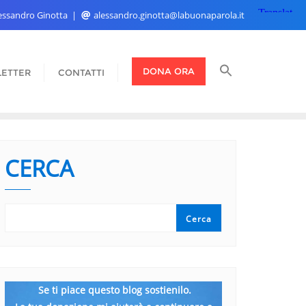
Alessandro Ginotta
alessandro.ginotta@labuonaparola.it
DONA ORA
ETTER
CONTATTI
CERCA
Cerca
Se ti piace questo blog sostienilo.