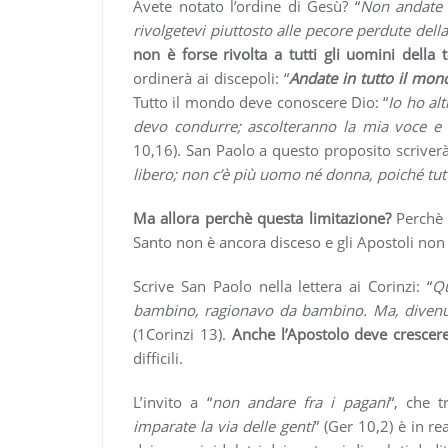
Avete notato l’ordine di Gesù? “
Non andate f
rivolgetevi piuttosto alle pecore perdute della
non è forse rivolta a tutti gli uomini della
ordinerà ai discepoli: “
Andate in tutto il mon
Tutto il mondo deve conoscere Dio: “
Io ho al
devo condurre; ascolteranno la mia voce e
10,16). San Paolo a questo proposito scriverà
libero; non c’è più uomo né donna, poiché tutt
Ma allora perchè questa limitazione?
Perchè 
Santo non è ancora disceso e gli Apostoli non
Scrive San Paolo nella lettera ai Corinzi: “
Qu
bambino, ragionavo da bambino. Ma, divenu
(1Corinzi 13).
Anche l’Apostolo deve crescere 
difficili.
L’invito a “
non andare fra i pagani
“, che 
imparate la via delle genti
” (Ger 10,2) è in r