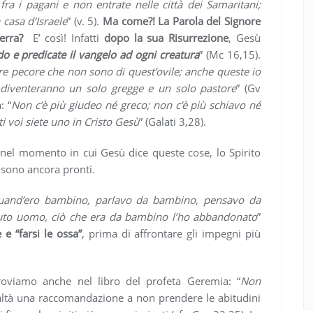
ra i pagani e non entrate nelle città dei Samaritani;
 casa d’Israele
” (v. 5).
Ma come?! La Parola del Signore
 terra?
E’ così! Infatti
dopo la sua Risurrezione
, Gesù
do e predicate il vangelo ad ogni creatura
” (Mc 16,15).
tre pecore che non sono di quest’ovile; anche queste io
 diventeranno un solo gregge e un solo pastore
” (Gv
: “
Non c’è più giudeo né greco; non c’è più schiavo né
i voi siete uno in Cristo Gesù
” (Galati 3,28).
nel momento in cui Gesù dice queste cose, lo Spirito
 sono ancora pronti.
and’ero bambino, parlavo da bambino, pensavo da
to uomo, ciò che era da bambino l’ho abbandonato
”
e “farsi le ossa”
, prima di affrontare gli impegni più
troviamo anche nel libro del profeta Geremia: “
Non
ealtà una raccomandazione a non prendere le abitudini