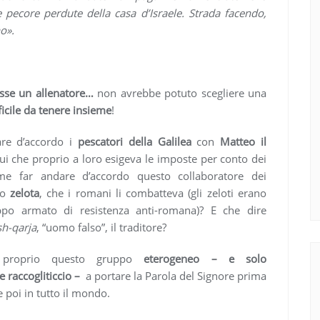
le pecore perdute della casa d’Israele. Strada facendo,
no».
sse un allenatore…
non avrebbe potuto scegliere una
ficile da tenere insieme
!
re d’accordo i
pescatori della Galilea
con
Matteo il
lui che proprio a loro esigeva le imposte per conto dei
e far andare d’accordo questo collaboratore dei
o
zelota
, che i romani li combatteva (gli zeloti erano
ppo armato di resistenza anti-romana)? E che dire
sh-qarja
, “uomo falso”, il traditore?
 proprio questo gruppo
eterogeneo – e solo
 raccogliticcio –
a portare la Parola del Signore prima
 e poi in tutto il mondo.