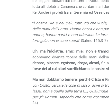
dei pagani, idolatri dai costumi dissoluti dediti
lotta all’idolatria Cananea che contamina i due 
Re. Anche i profeti Isaia, Geremia ed Osea desc
“
l nostro Dio è nei cieli: tutto ciò che vuole
delle mani dell’uomo. Hanno bocca e non par
odono, hanno narici e non odorano. Le loro 
loro gola non escono suoni!
” (Salmo 115,3-7).
Oh, ma l’idolatria, amici miei, non è tramo
adoravano divinità “opera delle mani dell’
denaro, piacere, egoismo, droga, alcool,
fin 
forse dei ai cui altari sacrifichiamo le nostre v
Ma non dobbiamo temere, perchè Cristo è Ris
con Cristo, cercate le cose di lassù, dove si tr
lassù, non a quelle della terra […] Qualunque 
per gli uomini, sapendo che come ricompensa
24).