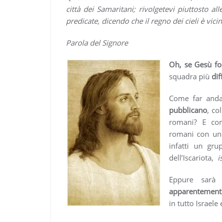
città dei Samaritani; rivolgetevi piuttosto al
predicate, dicendo che il regno dei cieli è vici
Parola del Signore
Oh, se Gesù fo
squadra più
dif
Come far anda
pubblicano
, co
romani? E com
romani con un
infatti un gru
dell’Iscariota,
i
Eppure sarà
apparentemente
in tutto Israele