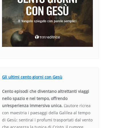
Gli ultimi cento giorni con Gesù
Cento episodi che diventano altrettanti viaggi
nello spazio e nel tempo, offrendo
un’esperienza immersiva unica.
L’autore ricrea
con maestria i paesaggi della Galilea al tempo
di Gesù: sentirai i profumi trasportati dal vento
che accarezza la tunica di Cristo, il rumore