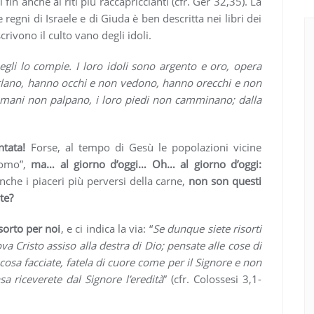
 fin anche ai riti più raccapriccianti (cfr. Ger 32,35). La
regni di Israele e di Giuda è ben descritta nei libri dei
rivono il culto vano degli idoli.
, egli lo compie. I loro idoli sono argento e oro, opera
lano, hanno occhi e non vedono, hanno orecchi e non
mani non palpano, i loro piedi non camminano; dalla
ntata!
Forse, al tempo di Gesù le popolazioni vicine
uomo”,
ma… al giorno d’oggi… Oh… al giorno d’oggi:
anche i piaceri più perversi della carne,
non son questi
ite?
orto per noi
, e ci indica la via: “
Se dunque siete risorti
ova Cristo assiso alla destra di Dio; pensate alle cose di
cosa facciate, fatela di cuore come per il Signore e non
 riceverete dal Signore l’eredità
” (cfr. Colossesi 3,1-