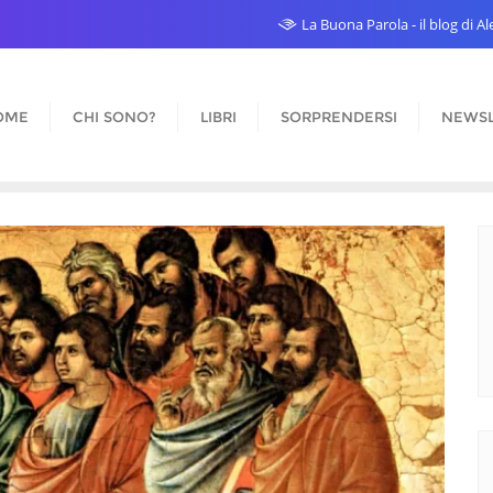
La Buona Parola - il blog di 
OME
CHI SONO?
LIBRI
SORPRENDERSI
NEWSL