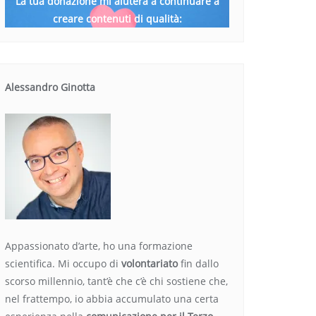
La tua donazione mi aiuterà a continuare a
creare contenuti di qualità:
Alessandro Ginotta
Appassionato d’arte, ho una formazione
scientifica. Mi occupo di
volontariato
fin dallo
scorso millennio, tant’è che c’è chi sostiene che,
nel frattempo, io abbia accumulato una certa