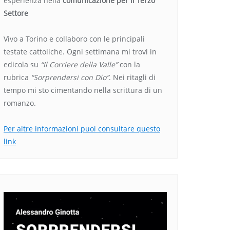
esperienza nella
comunicazione per il Terzo
Settore
Vivo a Torino e collaboro con le principali
testate cattoliche. Ogni settimana mi trovi in
edicola su
“Il Corriere della Valle”
con la
rubrica
“Sorprendersi con Dio”
. Nei ritagli di
tempo mi sto cimentando nella scrittura di un
romanzo.
Per altre informazioni puoi consultare questo
link