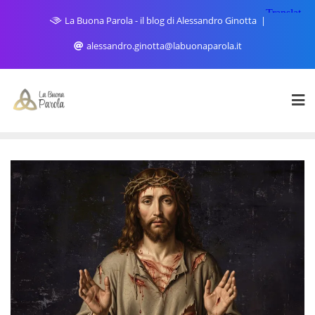
Skip
La Buona Parola - il blog di Alessandro Ginotta
to
content
alessandro.ginotta@labuonaparola.it