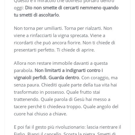
Questo è il miracolo che dovresti portarti dentro
oggi:
Dio non smette di cercarti nemmeno quando
tu smetti di ascoltarlo
.
Non torna per umiliarti. Torna per rialzarti. Non
viene a rinfacciarti la vigna sprecata. Viene a
ricordarti che può ancora fiorire. Non ti chiede di
presentarti perfetto. Ti chiede di aprire.
Allora non restare immobile davanti a questa
parabola.
Non limitarti a indignarti contro i
vignaioli perfidi. Guarda dentro
. Con coraggio, ma
senza paura. Chiediti quale parte della tua vita hai
trasformato in possesso. Quale frutto stai
trattenendo. Quale parola di Gesù hai messo a
tacere perché ti chiedeva troppo. Quale angolo del
cuore hai chiuso a chiave.
E poi fai il gesto più rivoluzionario: lascia rientrare il
Figlio. Riapri il cancello. Scosta la pietra. Smetti di