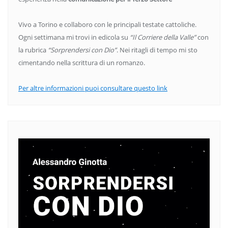
Vivo a Torino e collaboro con le principali testate cattoliche.
Ogni settimana mi trovi in edicola su
“Il Corriere della Valle”
con
la rubrica
“Sorprendersi con Dio”
. Nei ritagli di tempo mi sto
cimentando nella scrittura di un romanzo.
Per altre informazioni puoi consultare questo link