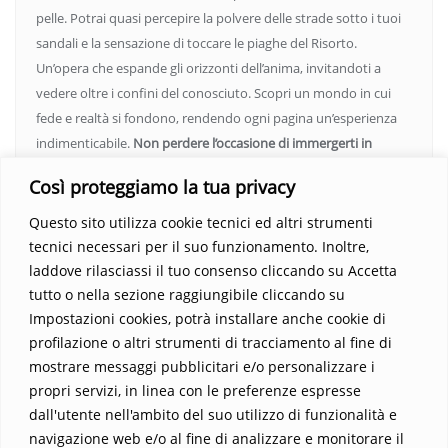
pelle. Potrai quasi percepire la polvere delle strade sotto i tuoi
sandali e la sensazione di toccare le piaghe del Risorto.
Un’opera che espande gli orizzonti dell’anima, invitandoti a
vedere oltre i confini del conosciuto. Scopri un mondo in cui
fede e realtà si fondono, rendendo ogni pagina un’esperienza
indimenticabile.
Non perdere l’occasione di immergerti in
questo viaggio straordinario. Acquista il libro e lascia che la
Così proteggiamo la tua privacy
Parola trasformi la tua vita
.
Questo sito utilizza cookie tecnici ed altri strumenti
tecnici necessari per il suo funzionamento. Inoltre,
laddove rilasciassi il tuo consenso cliccando su Accetta
tutto o nella sezione raggiungibile cliccando su
Impostazioni cookies, potrà installare anche cookie di
profilazione o altri strumenti di tracciamento al fine di
mostrare messaggi pubblicitari e/o personalizzare i
propri servizi, in linea con le preferenze espresse
Home
Contatti
dall'utente nell'ambito del suo utilizzo di funzionalità e
navigazione web e/o al fine di analizzare e monitorare il