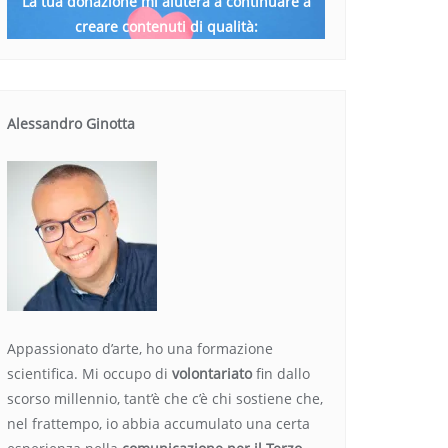
La tua donazione mi aiuterà a continuare a
creare contenuti di qualità:
Alessandro Ginotta
Appassionato d’arte, ho una formazione
scientifica. Mi occupo di
volontariato
fin dallo
scorso millennio, tant’è che c’è chi sostiene che,
nel frattempo, io abbia accumulato una certa