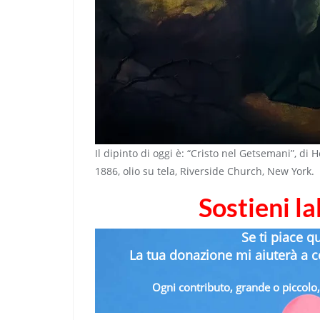
Il dipinto di oggi è: “Cristo nel Getsemani”, 
1886, olio su tela, Riverside Church, New York.
Sostieni l
Se ti piace q
La tua donazione mi aiuterà a co
Ogni contributo, grande o piccolo, 