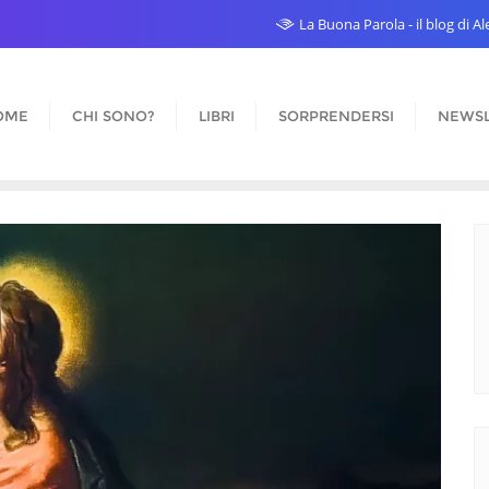
La Buona Parola - il blog di 
OME
CHI SONO?
LIBRI
SORPRENDERSI
NEWSL