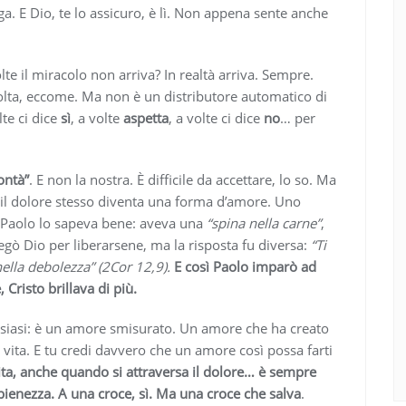
nga. E Dio, te lo assicuro, è lì. Non appena sente anche
e il miracolo non arriva? In realtà arriva. Sempre.
colta, eccome. Ma non è un distributore automatico di
te ci dice
sì
, a volte
aspetta
, a volte ci dice
no
… per
lontà”
. E non la nostra. È difficile da accettare, lo so. Ma
te il dolore stesso diventa una forma d’amore. Uno
an Paolo lo sapeva bene: aveva una
“spina nella carne”
,
regò Dio per liberarsene, ma la risposta fu diversa:
“Ti
nella debolezza” (2Cor 12,9).
E così Paolo imparò ad
 Cristo brillava di più.
siasi: è un amore smisurato. Un amore che ha creato
 vita. E tu credi davvero che un amore così possa farti
ita, anche quando si attraversa il dolore… è sempre
pienezza. A una croce, sì. Ma una croce che salva
.