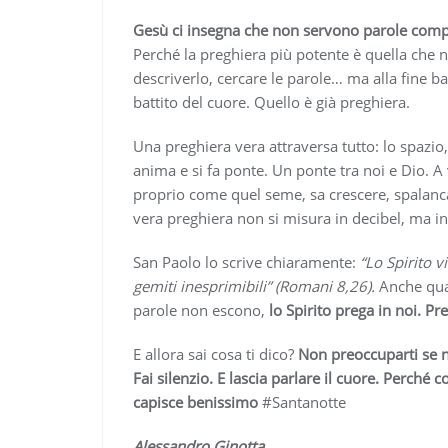
Gesù ci insegna che non servono parole comp
Perché la preghiera più potente è quella che 
descriverlo, cercare le parole… ma alla fine b
battito del cuore. Quello è già preghiera.
Una preghiera vera attraversa tutto: lo spazio, i
anima e si fa ponte. Un ponte tra noi e Dio. 
proprio come quel seme, sa crescere, spalanc
vera preghiera non si misura in decibel, ma in 
San Paolo lo scrive chiaramente:
“Lo Spirito v
gemiti inesprimibili” (Romani 8,26).
Anche qua
parole non escono,
lo Spirito prega in noi. P
E allora sai cosa ti dico?
Non preoccuparti se no
Fai silenzio. E lascia parlare il cuore. Perché 
capisce benissimo
#Santanotte
Alessandro Ginotta