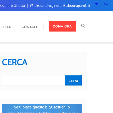
Alessandro Ginotta
alessandro.ginotta@labuonaparola.it
DONA ORA
ETTER
CONTATTI
CERCA
Cerca
Se ti piace questo blog sostienilo.