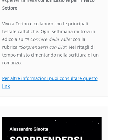
esperienza nella
comunicazione per il Terzo
Settore
Vivo a Torino e collaboro con le principali
testate cattoliche. Ogni settimana mi trovi in
edicola su
“Il Corriere della Valle”
con la
rubrica
“Sorprendersi con Dio”
. Nei ritagli di
tempo mi sto cimentando nella scrittura di un
romanzo.
Per altre informazioni puoi consultare questo
link