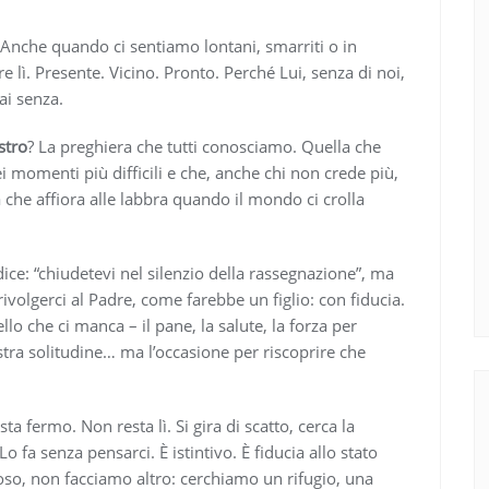
 Anche quando ci sentiamo lontani, smarriti o in
 lì. Presente. Vicino. Pronto. Perché Lui, senza di noi,
ai senza.
stro
? La preghiera che tutti conosciamo. Quella che
momenti più difficili e che, anche chi non crede più,
 che affiora alle labbra quando il mondo ci crolla
ice: “chiudetevi nel silenzio della rassegnazione”, ma
rivolgerci al Padre, come farebbe un figlio: con fiducia.
o che ci manca – il pane, la salute, la forza per
stra solitudine… ma l’occasione per riscoprire che
 fermo. Non resta lì. Si gira di scatto, cerca la
fa senza pensarci. È istintivo. È fiducia allo stato
oso, non facciamo altro: cerchiamo un rifugio, una