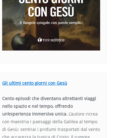
Gli ultimi cento giorni con Gesù
Cento episodi che diventano altrettanti viaggi
nello spazio e nel tempo, offrendo
un’esperienza immersiva unica.
L’autore ricrea
con maestria i paesaggi della Galilea al tempo
di Gesù: sentirai i profumi trasportati dal vento
che accarezza la tunica di Cristo, il rumore