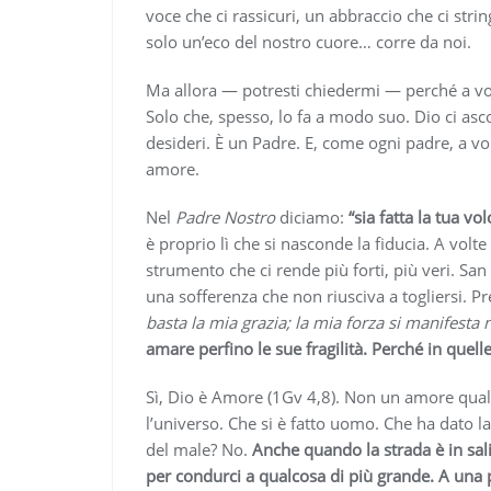
voce che ci rassicuri, un abbraccio che ci stri
solo un’eco del nostro cuore… corre da noi.
Ma allora — potresti chiedermi — perché a volt
Solo che, spesso, lo fa a modo suo. Dio ci as
desideri. È un Padre. E, come ogni padre, a vol
amore.
Nel
Padre Nostro
diciamo:
“sia fatta la tua vo
è proprio lì che si nasconde la fiducia. A vol
strumento che ci rende più forti, più veri. S
una sofferenza che non riusciva a togliersi. P
basta la mia grazia; la mia forza si manifesta 
amare perfino le sue fragilità. Perché in quelle,
Sì, Dio è Amore (1Gv 4,8). Non un amore qual
l’universo. Che si è fatto uomo. Che ha dato la
del male? No.
Anche quando la strada è in sal
per condurci a qualcosa di più grande. A una 