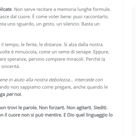
licate
. Non serve recitare a memoria lunghe formule.
nasce dal cuore. È come voler bene: puoi raccontarlo,
asta uno sguardo, un gesto, un silenzio. Basta un
l tempo, le ferite, le distanze. Si alza dalla nostra
A volte è minuscola, come un seme di senape. Eppure,
are speranze, persino compiere miracoli. Perché la
sincerità.
iene in aiuto alla nostra debolezza… intercede con
ndo non sappiamo come pregare, anche quando le
rega
per
noi
.
n trovi le parole. Non forzarti. Non agitarti. Siediti.
con il cuore non si può mentire. E Dio quel linguaggio lo