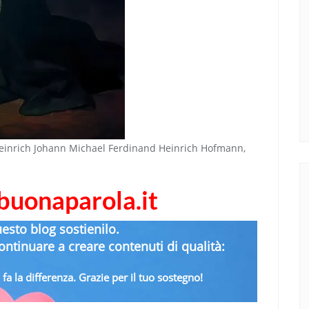
di Heinrich Johann Michael Ferdinand Heinrich Hofmann,
abuonaparola.it
uesto blog sostienilo.
ntinuare a creare contenuti di qualità:
fa la differenza. Grazie per il tuo sostegno!