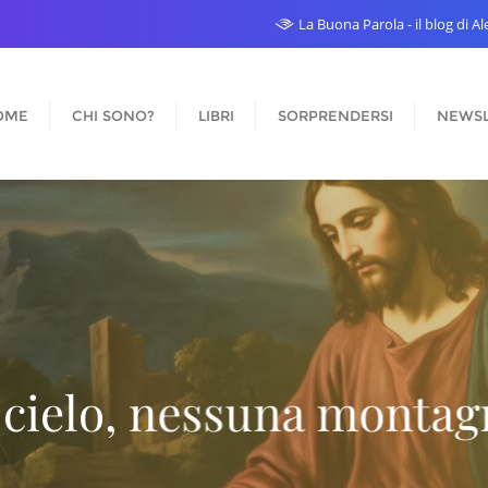
La Buona Parola - il blog di 
OME
CHI SONO?
LIBRI
SORPRENDERSI
NEWSL
Quan
vivi per davvero
impo