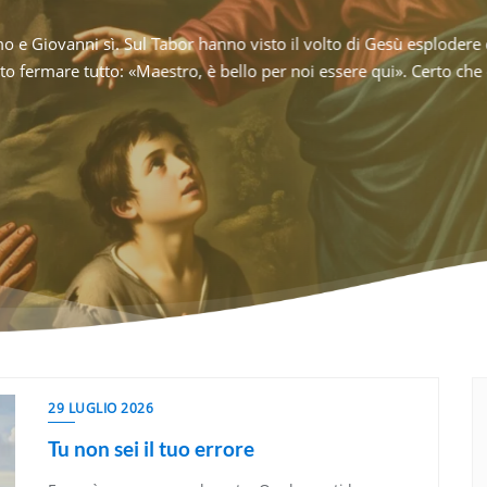
? È quella che scorre in silenzio, sempre uguale, dove i giorni si a
cutis lo aveva capito: nasciamo originali, ma rischiamo di morire c
 un istante
Hai mai assa
..]
l’eternità e 
CONTINU
29 LUGLIO 2026
Tu non sei il tuo errore