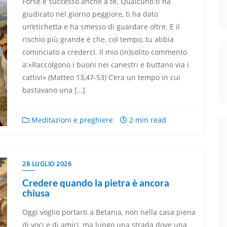
Forse è successo anche a te. Qualcuno ti ha
giudicato nel giorno peggiore, ti ha dato
un’etichetta e ha smesso di guardare oltre. E il
rischio più grande è che, col tempo, tu abbia
cominciato a crederci. Il mio (in)solito commento
a:«Raccolgono i buoni nei canestri e buttano via i
cattivi» (Matteo 13,47-53) C’era un tempo in cui
bastavano una […]
Meditazioni e preghiere
2 min read
28 LUGLIO 2026
Credere quando la pietra è ancora
chiusa
Oggi voglio portarti a Betania, non nella casa piena
di voci e di amici, ma lungo una strada dove una