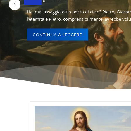
Hai mai sentito parlare della “vita fotocopia”
di vivere per limitarti a funzionare. Carlo A
hanno visto il volto di Gesù esplodere di luce, hanno sfiorato per
 bello per noi essere qui». Certo che era bello. il mio (in)solito [.
CONTINUA A LEGGERE