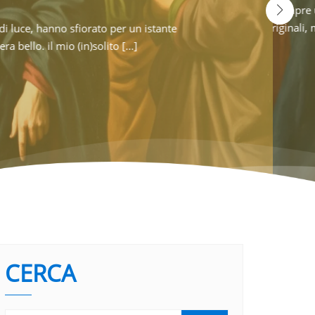
ssomigliano e tu, quasi senza accorgertene, smetti
ome copie. Che cosa un uomo potrà [...]
ggiato un pezzo di cielo? Pietro, Giacomo e Giovanni sì. Sul Tabor 
Pietro, comprensibilmente, avrebbe voluto fermare tutto: «Maestro, è
A A LEGGERE
CERCA