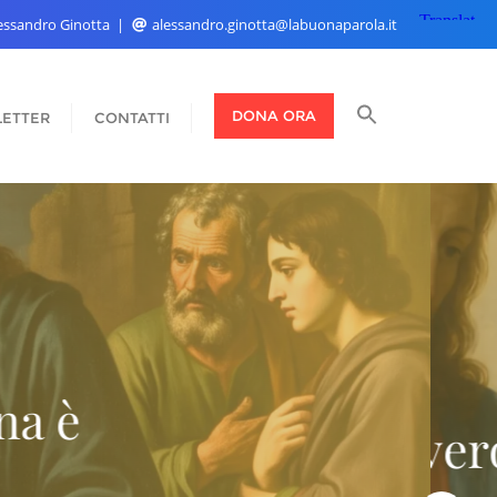
Alessandro Ginotta
alessandro.ginotta@labuonaparola.it
DONA ORA
ETTER
CONTATTI
do assaggi il cielo, n
ssibile