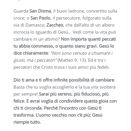
Guarda
San Disma
, il buon ladrone, convertito sulla
croce; o
San Paolo
, il persecutore, folgorato sulla
via di Damasco;
Zaccheo
, che dall’alto di un albero
incrocia lo sguardo di Gesù… Vedi come la vita può
cambiare in un attimo?
Non importa quanti peccati
tu abbia commesso, o quanto siano gravi. Gesù lo
dice chiaramente
:
“Non sono venuto a chiamare i
giusti, ma i peccatori”
(Matteo 9, 13). Ed è tra i
peccatori che Cristo trova i suoi amici più fedeli.
Dio ti ama e ti offre infinite possibilità di cambiare
.
Basta che tu voglia accoglierlo e la tua vita svolterà
per sempre!
Sarai più sereno, più fiducioso, più
felice. E avrai voglia di condividere questa gioia con
chi ti circonda
.
Perché l’incontro con Gesù ti
trasforma. L’uomo vecchio non c’è più: Gesù
riempie tutto.