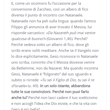
E, come un sicomoro fu l’occasione per la
conversione di Zaccheo, così un albero di fico
diventa il punto di incontro con Natanaele.
Natanaele non ha peli sulla lingua: quando l’amico
Filippo gli annuncia di aver trovato il Messia, lui
risponde sarcastico:
«Da Nazareth può mai venire
qualcosa di buono?»
(Giovanni 1,46). Perché?
Perché sedeva sotto un albero di fico, dove gli
scribi erano soliti meditare. Anche se il Vangelo non
lo dice esplicitamente, Gesù riconosce in Natanaele
uno scriba, convinto che il Messia dovesse venire
da Betlemme, non da Nazaret. Ma quando incontra
Gesù, Natanaele è “folgorato” dal suo sguardo e
subito si ricrede:
«Tu sei il Figlio di Dio, tu sei il re
d’Israele»
(v. 49).
In un solo istante, abbandona
tutte le sue convinzioni. Perché non puoi farlo
anche tu?
Perché non lasci cadere il tuo scetticismo
e non accogli l’idea che Dio esiste, e che la vita con
Gesù è più bella?