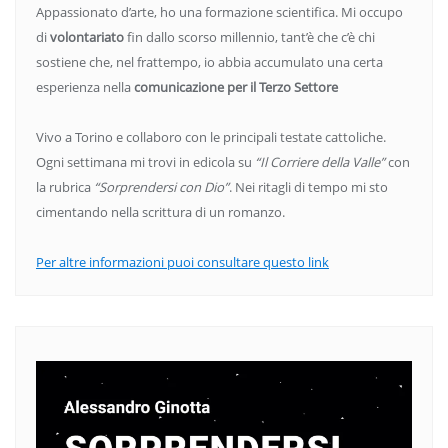
Appassionato d’arte, ho una formazione scientifica. Mi occupo
di
volontariato
fin dallo scorso millennio, tant’è che c’è chi
sostiene che, nel frattempo, io abbia accumulato una certa
esperienza nella
comunicazione per il Terzo Settore
Vivo a Torino e collaboro con le principali testate cattoliche.
Ogni settimana mi trovi in edicola su
“Il Corriere della Valle”
con
la rubrica
“Sorprendersi con Dio”
. Nei ritagli di tempo mi sto
cimentando nella scrittura di un romanzo.
Per altre informazioni puoi consultare questo link