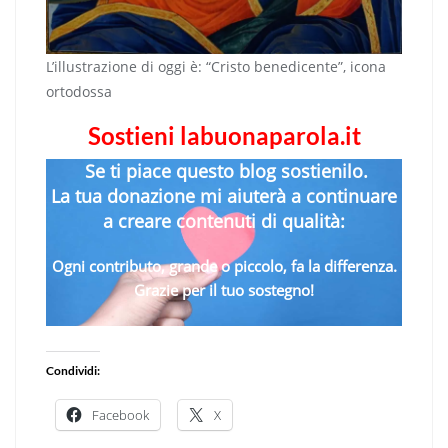
L’illustrazione di oggi è: “Cristo benedicente”, icona
ortodossa
Sostieni labuonaparola.it
Se ti piace questo blog sostienilo.
La tua donazione mi aiuterà a continuare
a creare contenuti di qualità:
Ogni contributo, grande o piccolo, fa la differenza.
Grazie per il tuo sostegno!
Condividi:
Facebook
X