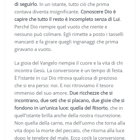
di seguirlo
. In un istante, tutto ciò che prima
contava diventa insignificante.
Conoscere Dio è
capire che tutto il resto è incompleto senza di Lui
.
Perché Dio riempie quel vuoto che niente e
nessuno può colmare. Egli rimette a posto i tasselli
mancanti e fa girare quegli ingranaggi che prima
giravano a vuoto.
La gioia del Vangelo riempie il cuore e la vita di chi
incontra Gesù. La conversione è un tempo di festa.
È l’istante in cui Dio ritrova qualcosa di prezioso
che si era perso: noi. E noi ritroviamo il tesoro
immenso del suo amore.
Due ricchezze che si
incontrano, due seti che si placano, due gioie che si
fondono in un’unica luce: quella del Risorto
, che in
quell’istante brilla anche della nostra risurrezione.
Non quella della carne, ma dell’uomo che torna alla
vita dopo la morte del peccato, che ritorna alla luce
dopo le tenebre del male. Ecco cos’è la conversione.