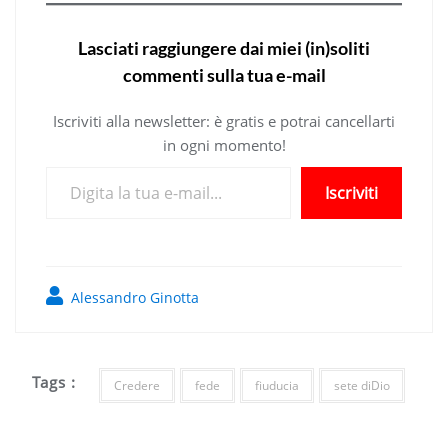
Lasciati raggiungere dai miei (in)soliti
commenti sulla tua e-mail
Iscriviti alla newsletter: è gratis e potrai cancellarti
in ogni momento!
Digita la tua e-mail...
Iscriviti
Alessandro Ginotta
Tags :
Credere
fede
fiuducia
sete diDio