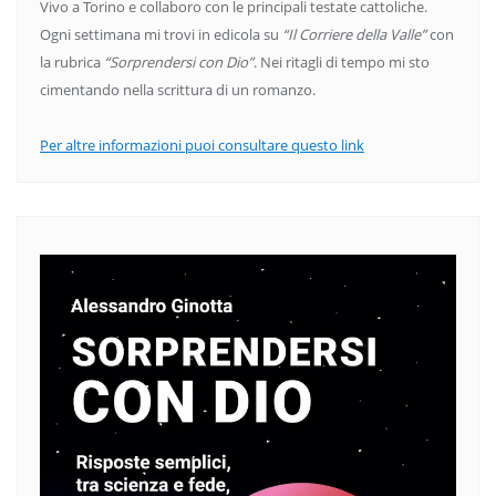
Vivo a Torino e collaboro con le principali testate cattoliche.
Ogni settimana mi trovi in edicola su
“Il Corriere della Valle”
con
la rubrica
“Sorprendersi con Dio”
. Nei ritagli di tempo mi sto
cimentando nella scrittura di un romanzo.
Per altre informazioni puoi consultare questo link