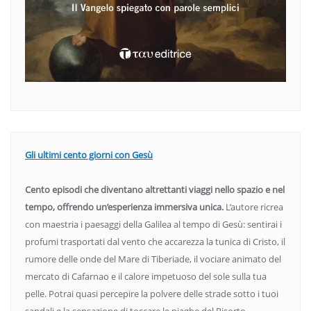
Gli ultimi cento giorni con Gesù
Cento episodi che diventano altrettanti viaggi nello spazio e nel
tempo, offrendo un’esperienza immersiva unica.
L’autore ricrea
con maestria i paesaggi della Galilea al tempo di Gesù: sentirai i
profumi trasportati dal vento che accarezza la tunica di Cristo, il
rumore delle onde del Mare di Tiberiade, il vociare animato del
mercato di Cafarnao e il calore impetuoso del sole sulla tua
pelle. Potrai quasi percepire la polvere delle strade sotto i tuoi
sandali e la sensazione di toccare le piaghe del Risorto.