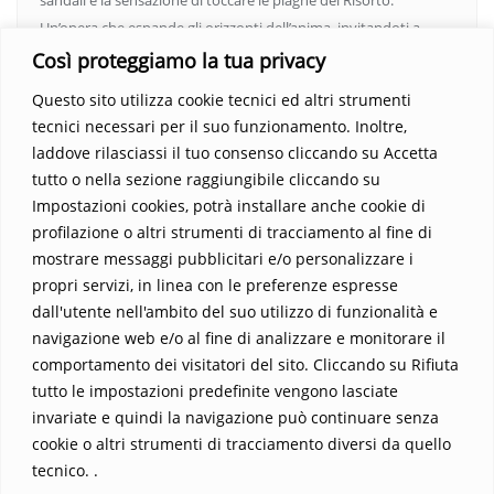
Un’opera che espande gli orizzonti dell’anima, invitandoti a
vedere oltre i confini del conosciuto. Scopri un mondo in cui
Così proteggiamo la tua privacy
fede e realtà si fondono, rendendo ogni pagina un’esperienza
Questo sito utilizza cookie tecnici ed altri strumenti
indimenticabile.
Non perdere l’occasione di immergerti in
tecnici necessari per il suo funzionamento. Inoltre,
questo viaggio straordinario. Acquista il libro e lascia che la
laddove rilasciassi il tuo consenso cliccando su Accetta
Parola trasformi la tua vita
.
tutto o nella sezione raggiungibile cliccando su
Impostazioni cookies, potrà installare anche cookie di
profilazione o altri strumenti di tracciamento al fine di
mostrare messaggi pubblicitari e/o personalizzare i
propri servizi, in linea con le preferenze espresse
dall'utente nell'ambito del suo utilizzo di funzionalità e
navigazione web e/o al fine di analizzare e monitorare il
comportamento dei visitatori del sito. Cliccando su Rifiuta
tutto le impostazioni predefinite vengono lasciate
Home
Contatti
invariate e quindi la navigazione può continuare senza
cookie o altri strumenti di tracciamento diversi da quello
Sostieni La Buona Parola – dona 5 €, 10 €, 25 €… il tuo contributo
tecnico. .
conta