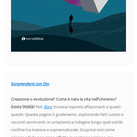
Sorprendersi con Dio
Creazione o evoluzione? Come è nata la vita nell’Universo?
Esiste l’Aldilà?
Nel
libro
troverai risposte affascinanti a questi
quesiti. Queste pagine ti guideranno, esplorando fatti curiosi e
racconti avvincenti, in un’autentica indagine lungo quel sottile
confine tra materia e soprannaturale. Scoprirai così come