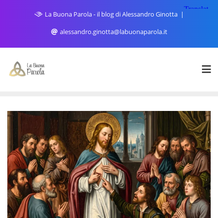
Skip
La Buona Parola - il blog di Alessandro Ginotta
to
content
alessandro.ginotta@labuonaparola.it