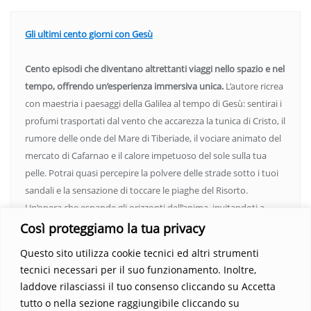
Gli ultimi cento giorni con Gesù
Cento episodi che diventano altrettanti viaggi nello spazio e nel
tempo, offrendo un’esperienza immersiva unica.
L’autore ricrea
con maestria i paesaggi della Galilea al tempo di Gesù: sentirai i
profumi trasportati dal vento che accarezza la tunica di Cristo, il
rumore delle onde del Mare di Tiberiade, il vociare animato del
mercato di Cafarnao e il calore impetuoso del sole sulla tua
pelle. Potrai quasi percepire la polvere delle strade sotto i tuoi
sandali e la sensazione di toccare le piaghe del Risorto.
Un’opera che espande gli orizzonti dell’anima, invitandoti a
vedere oltre i confini del conosciuto. Scopri un mondo in cui
Così proteggiamo la tua privacy
fede e realtà si fondono, rendendo ogni pagina un’esperienza
Questo sito utilizza cookie tecnici ed altri strumenti
indimenticabile.
Non perdere l’occasione di immergerti in
tecnici necessari per il suo funzionamento. Inoltre,
questo viaggio straordinario. Acquista il libro e lascia che la
laddove rilasciassi il tuo consenso cliccando su Accetta
Parola trasformi la tua vita
.
tutto o nella sezione raggiungibile cliccando su