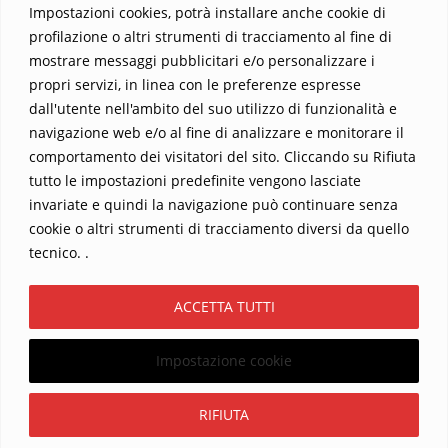
Impostazioni cookies, potrà installare anche cookie di
profilazione o altri strumenti di tracciamento al fine di
mostrare messaggi pubblicitari e/o personalizzare i
propri servizi, in linea con le preferenze espresse
dall'utente nell'ambito del suo utilizzo di funzionalità e
navigazione web e/o al fine di analizzare e monitorare il
comportamento dei visitatori del sito. Cliccando su Rifiuta
tutto le impostazioni predefinite vengono lasciate
Home
Contatti
invariate e quindi la navigazione può continuare senza
cookie o altri strumenti di tracciamento diversi da quello
Sostieni La Buona Parola – dona 5 €, 10 €, 25 €… il tuo contributo
tecnico. .
conta
Chi sono? Alessandro Ginotta, scrittore
ACCETTA TUTTI
I viaggi dell’anima
Catechesi
Libri
Informativa Privacy
Impostazione cookie
Copyright ©2026 La buona Parola . All rights reserved.
Powered by
WordPress
&
Designed by
Bizberg Themes
Iscriviti
RIFIUTA