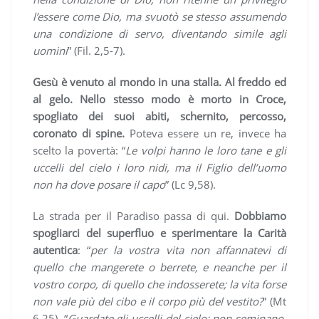
l’essere come Dio, ma svuotò se stesso assumendo
una condizione di servo, diventando simile agli
uomini
” (Fil. 2,5-7).
Gesù è venuto al mondo in una stalla. Al freddo ed
al gelo. Nello stesso modo è morto in Croce,
spogliato dei suoi abiti, schernito, percosso,
coronato di spine.
Poteva essere un re, invece ha
scelto la povertà: “
Le volpi hanno le loro tane e gli
uccelli del cielo i loro nidi, ma il Figlio dell’uomo
non ha dove posare il capo
” (Lc 9,58).
La strada per il Paradiso passa di qui.
Dobbiamo
spogliarci del superfluo e sperimentare la Carità
autentica
: “
per la vostra vita non affannatevi di
quello che mangerete o berrete, e neanche per il
vostro corpo, di quello che indosserete; la vita forse
non vale più del cibo e il corpo più del vestito?
” (Mt
6,25). “
Guardate gli uccelli del cielo: non seminano,