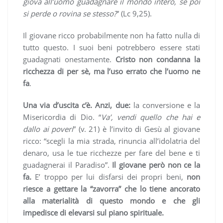
giova all’uomo guadagnare il mondo intero, se poi
si perde o rovina se stesso?
” (Lc 9,25).
Il giovane ricco probabilmente non ha fatto nulla di
tutto questo. I suoi beni potrebbero essere stati
guadagnati onestamente.
Cristo non condanna la
ricchezza di per sè, ma l’uso errato che l’uomo ne
fa
.
Una via d’uscita c’è. Anzi, due:
la conversione e la
Misericordia di Dio. “
Va’, vendi quello che hai e
dallo ai poveri
” (v. 21) è l’invito di Gesù al giovane
ricco: “scegli la mia strada, rinuncia all’idolatria del
denaro, usa le tue ricchezze per fare del bene e ti
guadagnerai il Paradiso”.
Il giovane però non ce la
fa.
E’ troppo per lui disfarsi dei propri beni,
non
riesce a gettare la “zavorra” che lo tiene ancorato
alla materialità di questo mondo e che gli
impedisce di elevarsi sul piano spirituale.