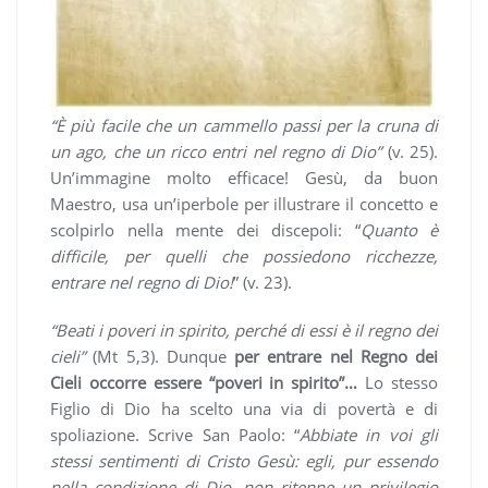
“È più facile che un cammello passi per la cruna di
un ago, che un ricco entri nel regno di Dio”
(v. 25).
Un’immagine molto efficace! Gesù, da buon
Maestro, usa un’iperbole per illustrare il concetto e
scolpirlo nella mente dei discepoli: “
Quanto è
difficile, per quelli che possiedono ricchezze,
entrare nel regno di Dio!
” (v. 23).
“Beati i poveri in spirito, perché di essi è il regno dei
cieli”
(Mt 5,3). Dunque
per entrare nel Regno dei
Cieli occorre essere “poveri in spirito”…
Lo stesso
Figlio di Dio ha scelto una via di povertà e di
spoliazione. Scrive San Paolo: “
Abbiate in voi gli
stessi sentimenti di Cristo Gesù: egli, pur essendo
nella condizione di Dio, non ritenne un privilegio