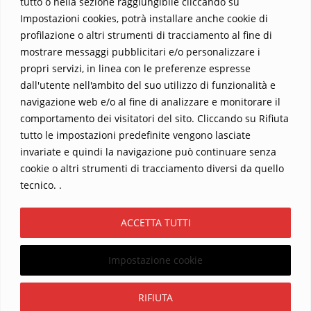
tutto o nella sezione raggiungibile cliccando su
Impostazioni cookies, potrà installare anche cookie di
profilazione o altri strumenti di tracciamento al fine di
mostrare messaggi pubblicitari e/o personalizzare i
propri servizi, in linea con le preferenze espresse
dall'utente nell'ambito del suo utilizzo di funzionalità e
navigazione web e/o al fine di analizzare e monitorare il
comportamento dei visitatori del sito. Cliccando su Rifiuta
tutto le impostazioni predefinite vengono lasciate
Home
Contatti
invariate e quindi la navigazione può continuare senza
cookie o altri strumenti di tracciamento diversi da quello
Sostieni La Buona Parola – dona 5 €, 10 €, 25 €… il tuo contributo
tecnico. .
conta
Chi sono? Alessandro Ginotta, scrittore
ACCETTA TUTTI
I viaggi dell’anima
Catechesi
Libri
Informativa Privacy
Impostazione cookie
Copyright ©2026 La buona Parola . All rights reserved.
Powered by
WordPress
&
Designed by
Bizberg Themes
Iscriviti
RIFIUTA