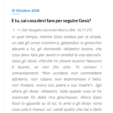
13 Ottobre 2018
E tu, sai cosa devi fare per seguire Gesù?
=+ Dal Vangelo secondo Marco (Mc 10,17-27)
In quel tempo, mentre Gesù andava per la strada,
un tale gli corse incontro e, gettandosi in ginocchio
davanti a lui, gli domandò: «Maestro buono, che
cosa devo fare per avere in eredità la vita eterna?».
Gesù gli disse: «Perché mi chiami buono? Nessuno
è buono, se non Dio solo. Tu conosci i
comandamenti: “Non uccidere, non commettere
adulterio, non rubare, non testimoniare il falso,
non frodare, onora tuo padre e tua madre”». Egli
allora gli disse: «Maestro, tutte queste cose le ho
osservate fin dalla mia giovinezza». Allora Gesù
fissò lo sguardo su di lui, lo amò e gli disse: «Una
cosa sola ti manca: va’, vendi quello che hai e dallo