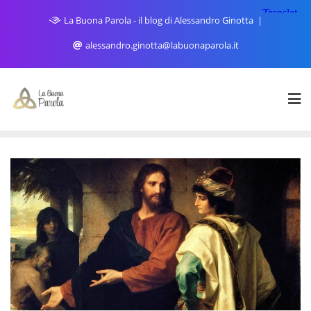
Skip
La Buona Parola - il blog di Alessandro Ginotta
to
content
alessandro.ginotta@labuonaparola.it