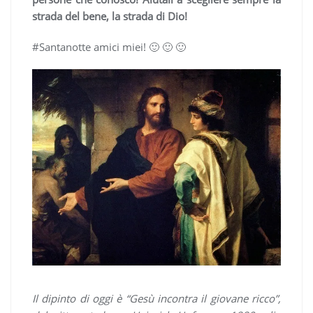
strada del bene, la strada di Dio!
#Santanotte amici miei! 🙂 🙂 🙂
Il dipinto di oggi è “Gesù incontra il giovane ricco”,