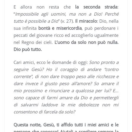
E allora non resta che
la seconda strada
:
“
Impossibile agli uomini, ma non a Dio! Perché
tutto è possibile a Dio
” (v. 27).
Il miracolo
: Dio, nella
sua infinita
bontà e misericordia
, può perdonare i
peccati del giovane ricco ed accoglierlo ugualmente
nel Regno dei cieli.
L’uomo da solo non può nulla.
Dio può tutto.
Cari amici, ecco le domande di oggi:
Sono pronto a
seguire Gesù? Ho il coraggio di andare “contro
corrente”, di non dare troppo peso alle ricchezze e
dare invece il giusto peso all’amore? So amare il
mio prossimo e rinunciare a qualcosa per lui? E…
sono capace di farmi amare da Dio e permettergli
di salvarmi laddove le mie debolezze non mi
consentono di farcela da solo?
Questa notte, Gesù, ti affido tutti i miei amici e le
persone che conosco! Aiutali a scegliere sempre la