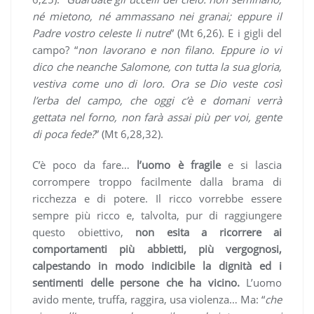
né mietono, né ammassano nei granai; eppure il
Padre vostro celeste li nutre
” (Mt 6,26). E i gigli del
campo? “
non lavorano e non filano. Eppure io vi
dico che neanche Salomone, con tutta la sua gloria,
vestiva come uno di loro. Ora se Dio veste così
l’erba del campo, che oggi c’è e domani verrà
gettata nel forno, non farà assai più per voi, gente
di poca fede?
” (Mt 6,28,32).
C’è poco da fare…
l’uomo è fragile
e si lascia
corrompere troppo facilmente dalla brama di
ricchezza e di potere. Il ricco vorrebbe essere
sempre più ricco e, talvolta, pur di raggiungere
questo obiettivo,
non esita a ricorrere ai
comportamenti più abbietti, più vergognosi,
calpestando in modo indicibile la dignità ed i
sentimenti delle persone che ha vicino.
L’uomo
avido mente, truffa, raggira, usa violenza… Ma: “
che