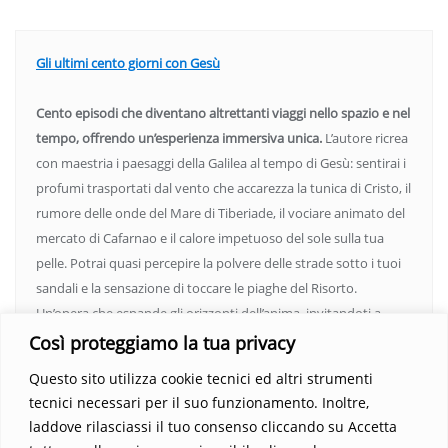
Gli ultimi cento giorni con Gesù
Cento episodi che diventano altrettanti viaggi nello spazio e nel
tempo, offrendo un’esperienza immersiva unica.
L’autore ricrea
con maestria i paesaggi della Galilea al tempo di Gesù: sentirai i
profumi trasportati dal vento che accarezza la tunica di Cristo, il
rumore delle onde del Mare di Tiberiade, il vociare animato del
mercato di Cafarnao e il calore impetuoso del sole sulla tua
pelle. Potrai quasi percepire la polvere delle strade sotto i tuoi
sandali e la sensazione di toccare le piaghe del Risorto.
Un’opera che espande gli orizzonti dell’anima, invitandoti a
vedere oltre i confini del conosciuto. Scopri un mondo in cui
Così proteggiamo la tua privacy
fede e realtà si fondono, rendendo ogni pagina un’esperienza
Questo sito utilizza cookie tecnici ed altri strumenti
indimenticabile.
Non perdere l’occasione di immergerti in
tecnici necessari per il suo funzionamento. Inoltre,
questo viaggio straordinario. Acquista il libro e lascia che la
laddove rilasciassi il tuo consenso cliccando su Accetta
Parola trasformi la tua vita
.