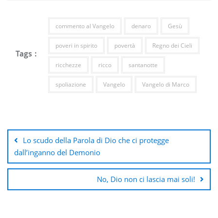
commento al Vangelo
denaro
Gesù
poveri in spirito
povertà
Regno dei Cieli
Tags :
ricchezze
ricco
santanotte
spoliazione
Vangelo
Vangelo di Marco
Navigazione
articoli
Lo scudo della Parola di Dio che ci protegge
dall’inganno del Demonio
No, Dio non ci lascia mai soli!