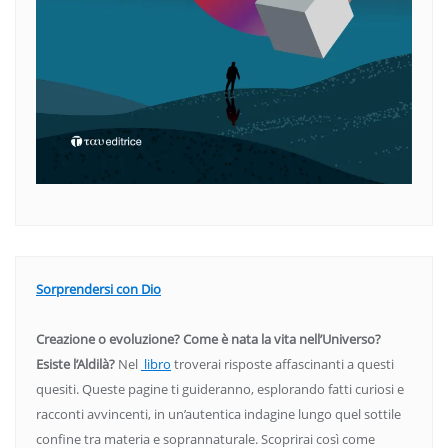
Sorprendersi con Dio
Creazione o evoluzione? Come è nata la vita nell’Universo?
Esiste l’Aldilà?
Nel
libro
troverai risposte affascinanti a questi
quesiti. Queste pagine ti guideranno, esplorando fatti curiosi e
racconti avvincenti, in un’autentica indagine lungo quel sottile
confine tra materia e soprannaturale. Scoprirai così come