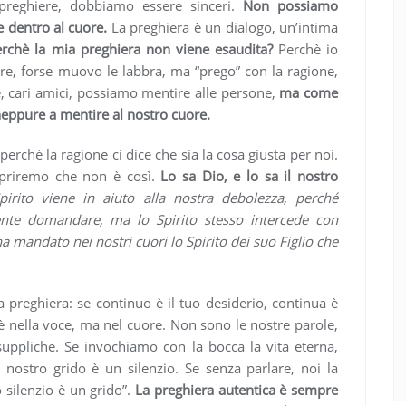
preghiere, dobbiamo essere sinceri.
Non possiamo
 dentro al cuore.
La preghiera è un dialogo, un’intima
erchè la mia preghiera non viene esaudita?
Perchè io
e, forse muovo le labbra, ma “prego” con la ragione,
, cari amici, possiamo mentire alle persone,
ma come
eppure a mentire al nostro cuore.
rchè la ragione ci dice che sia la cosa giusta per noi.
opriremo che non è così.
Lo sa Dio, e lo sa il nostro
pirito viene in aiuto alla nostra debolezza, perché
te domandare, ma lo Spirito stesso intercede con
a mandato nei nostri cuori lo Spirito dei suo Figlio che
ua preghiera: se continuo è il tuo desiderio, continua è
è nella voce, ma nel cuore. Non sono le nostre parole,
 suppliche. Se invochiamo con la bocca la vita eterna,
 nostro grido è un silenzio. Se senza parlare, noi la
 silenzio è un grido”.
La preghiera autentica è sempre