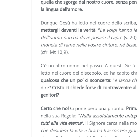
quella che sgorga dal nostro cuore, senza pen
la lingua dell’amore.
Dunque Gesù ha letto nel cuore dello scriba,
mettergli davanti la verità
: “
Le volpi hanno le 
dell’uomo non ha dove posare il capo
” (v. 20
moneta di rame nelle vostre cinture, né bisac
(cfr. Mt 10,9).
C’è un altro uomo nel passo. A questi Gesù d
letto nel cuore del discepolo, ed ha capito c
qualcosa che un po’ ci sconcerta
: “
e lascia c
dire?
Cristo ci chiede forse di contravvenire 
genitori?
Certo che no!
Ci pone però una priorità.
Prima
nella sua Regola: “
Nulla assolutamente antepo
tutti alla vita eterna
“. Il Signore cerca nella m
che desidera la vita e brama trascorrere giorn