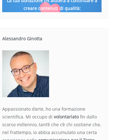
La tua donazione mi aiuterà a continuare a
creare contenuti di qualità:
Alessandro Ginotta
Appassionato d’arte, ho una formazione
scientifica. Mi occupo di
volontariato
fin dallo
scorso millennio, tant’è che c’è chi sostiene che,
nel frattempo, io abbia accumulato una certa