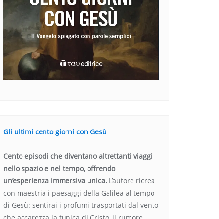
Gli ultimi cento giorni con Gesù
Cento episodi che diventano altrettanti viaggi
nello spazio e nel tempo, offrendo
un’esperienza immersiva unica.
L’autore ricrea
con maestria i paesaggi della Galilea al tempo
di Gesù: sentirai i profumi trasportati dal vento
che accarezza la tunica di Cristo, il rumore