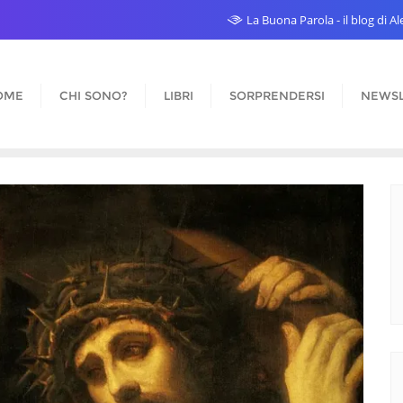
La Buona Parola - il blog di 
OME
CHI SONO?
LIBRI
SORPRENDERSI
NEWSL