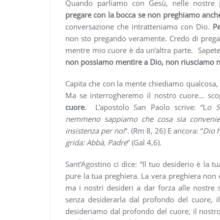
Quando parliamo con Gesù, nelle nostre 
pregare con la bocca se non preghiamo anche
conversazione che intratteniamo con Dio.
P
non sto pregando veramente. Credo di pregar
mentre mio cuore è da un’altra parte. Sapete
non possiamo mentire a Dio, non riusciamo n
Capita che con la mente chiediamo qualcosa, pe
Ma se interrogheremo il nostro cuore… sc
cuore
. L’apostolo San Paolo scrive: “L
o S
nemmeno sappiamo che cosa sia convenien
insistenza per noi
“. (Rm 8, 26) E ancora: “
Dio h
grida: Abbà, Padre
” (Gal 4,6).
Sant’Agostino ci dice: “Il tuo desiderio è la t
pure la tua preghiera. La vera preghiera non 
ma i nostri desideri a dar forza alle nostre
senza desiderarla dal profondo del cuore, il
desideriamo dal profondo del cuore, il nostro