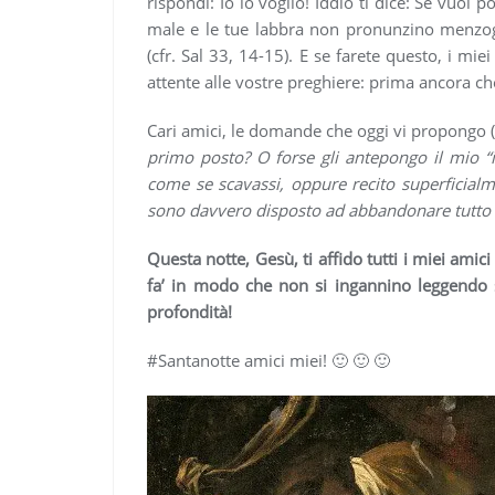
rispondi: Io lo voglio! Iddio ti dice: Se vuoi 
male e le tue labbra non pronunzino menz
(cfr. Sal 33, 14-15). E se farete questo, i mi
attente alle vostre preghiere: prima ancora ch
Cari amici, le domande che oggi vi propongo 
primo posto? O forse gli antepongo il mio “
come se scavassi, oppure recito superficial
sono davvero disposto ad abbandonare tutto 
Questa notte, Gesù, ti affido tutti i miei amic
fa’ in modo che non si ingannino leggendo 
profondità!
#Santanotte amici miei! 🙂 🙂 🙂