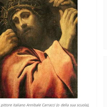
 pittore italiano Annibale Carracci (o della sua scuola),