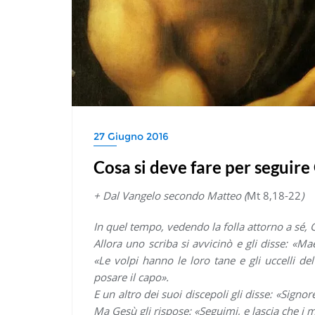
27 Giugno 2016
Cosa si deve fare per seguire
+ Dal Vangelo secondo Matteo (
Mt 8,18-22
)
In quel tempo, vedendo la folla attorno a sé, G
Allora uno scriba si avvicinò e gli disse: «M
«Le volpi hanno le loro tane e gli uccelli de
posare il capo».
E un altro dei suoi discepoli gli disse: «Sign
Ma Gesù gli rispose: «Seguimi, e lascia che i m