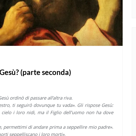
 Gesù? (parte seconda)
esù ordinò di passare all’altra riva.
aestro, ti seguirò dovunque tu vada». Gli rispose Gesù:
l cielo i loro nidi, ma il Figlio dell’uomo non ha dove
ore, permettimi di andare prima a seppellire mio padre».
orti seppelliscano i loro morti».