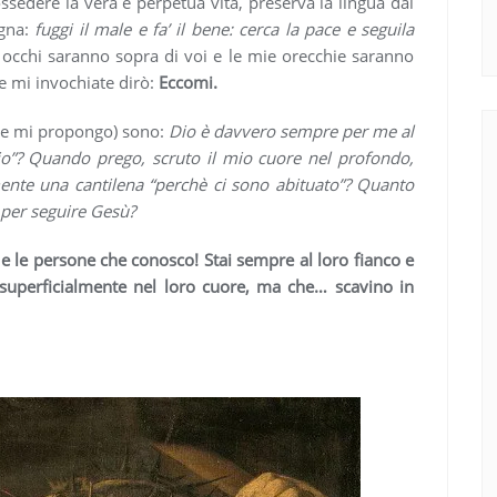
possedere la vera e perpetua vita, preserva la lingua dal
ogna:
fuggi il male e fa’ il bene: cerca la pace e seguila
ei occhi saranno sopra di voi e le mie orecchie saranno
e mi invochiate dirò:
Eccomi.
(e mi propongo) sono:
Dio è davvero sempre per me al
io”? Quando prego, scruto il mio cuore nel profondo,
mente una cantilena “perchè ci sono abituato”? Quanto
per seguire Gesù?
i e le persone che conosco! Stai sempre al loro fianco e
superficialmente nel loro cuore, ma che… scavino in