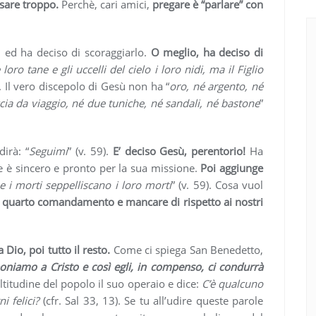
sare troppo.
Perchè, cari amici,
pregare è “parlare” con
 ed ha deciso di scoraggiarlo.
O meglio, ha deciso di
loro tane e gli uccelli del cielo i loro nidi, ma il Figlio
). Il vero discepolo di Gesù non ha “
oro, né argento, né
cia da viaggio, né due tuniche, né sandali, né bastone
”
irà: “
Seguimi
” (v. 59).
E’ deciso Gesù, perentorio!
Ha
he è sincero e pronto per la sua missione.
Poi aggiunge
he i morti seppelliscano i loro morti
” (v. 59). Cosa vuol
al quarto comandamento e mancare di rispetto ai nostri
 Dio, poi tutto il resto.
Come ci spiega San Benedetto,
niamo a Cristo e così egli, in compenso, ci condurrà
oltitudine del popolo il suo operaio e dice:
C’è qualcuno
i felici?
(cfr. Sal 33, 13). Se tu all’udire queste parole