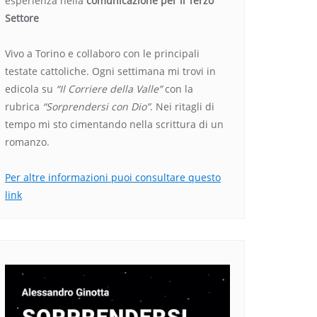
esperienza nella
comunicazione per il Terzo
Settore
Vivo a Torino e collaboro con le principali
testate cattoliche. Ogni settimana mi trovi in
edicola su
“Il Corriere della Valle”
con la
rubrica
“Sorprendersi con Dio”
. Nei ritagli di
tempo mi sto cimentando nella scrittura di un
romanzo.
Per altre informazioni puoi consultare questo
link