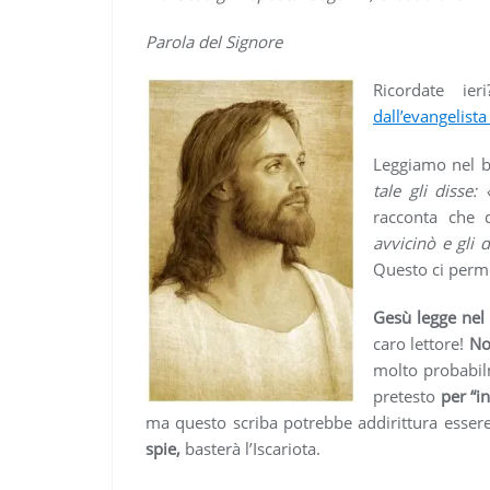
Parola del Signore
Ricordate ie
dall’evangelista
Leggiamo nel b
tale gli disse
racconta che q
avvicinò e gli 
Questo ci perme
Gesù legge nel 
caro lettore!
No
molto probabil
pretesto
per “inf
ma questo scriba potrebbe addirittura essere
spie,
basterà l’Iscariota.