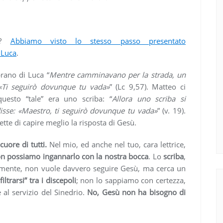
ri?
Abbiamo visto lo stesso passo presentato
 Luca
.
rano di Luca “
Mentre camminavano per la strada, un
: «Ti seguirò dovunque tu vada»
” (Lc 9,57). Matteo ci
uesto “tale” era uno scriba: “
Allora uno scriba si
disse: «Maestro, ti seguirò dovunque tu vada»
” (v. 19).
tte di capire meglio la risposta di Gesù.
cuore di tutti.
Nel mio, ed anche nel tuo, cara lettrice,
n possiamo ingannarlo con la nostra bocca
. Lo
scriba
,
mente, non vuole davvero seguire Gesù, ma cerca un
iltrarsi” tra i discepoli
; non lo sappiamo con certezza,
 al servizio del Sinedrio.
No, Gesù non ha bisogno di