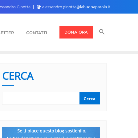
Alessandro Ginotta
alessandro.ginotta@labuonaparola.it
DONA ORA
ETTER
CONTATTI
CERCA
Cerca
Se ti piace questo blog sostienilo.