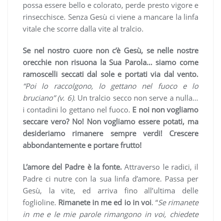
possa essere bello e colorato, perde presto vigore e
rinsecchisce. Senza Gesù ci viene a mancare la linfa
vitale che scorre dalla vite al tralcio.
Se nel nostro cuore non c’è Gesù, se nelle nostre
orecchie non risuona la Sua Parola… siamo come
ramoscelli seccati dal sole e portati via dal vento.
“Poi lo raccolgono, lo gettano nel fuoco e lo
bruciano” (v. 6).
Un tralcio secco non serve a nulla…
i contadini lo gettano nel fuoco.
E noi non vogliamo
seccare vero? No! Non vogliamo essere potati, ma
desideriamo rimanere sempre verdi! Crescere
abbondantemente e portare frutto!
L’amore del Padre è la fonte.
Attraverso le radici, il
Padre ci nutre con la sua linfa d’amore. Passa per
Gesù, la vite, ed arriva fino all’ultima delle
foglioline.
Rimanete in me ed io in voi
. “
Se rimanete
in me e le mie parole rimangono in voi, chiedete