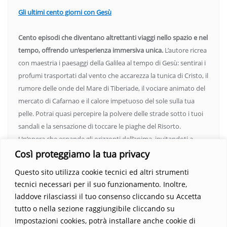
Gli ultimi cento giorni con Gesù
Cento episodi che diventano altrettanti viaggi nello spazio e nel
tempo, offrendo un’esperienza immersiva unica.
L’autore ricrea
con maestria i paesaggi della Galilea al tempo di Gesù: sentirai i
profumi trasportati dal vento che accarezza la tunica di Cristo, il
rumore delle onde del Mare di Tiberiade, il vociare animato del
mercato di Cafarnao e il calore impetuoso del sole sulla tua
pelle. Potrai quasi percepire la polvere delle strade sotto i tuoi
sandali e la sensazione di toccare le piaghe del Risorto.
Un’opera che espande gli orizzonti dell’anima, invitandoti a
vedere oltre i confini del conosciuto. Scopri un mondo in cui
Così proteggiamo la tua privacy
fede e realtà si fondono, rendendo ogni pagina un’esperienza
Questo sito utilizza cookie tecnici ed altri strumenti
indimenticabile.
Non perdere l’occasione di immergerti in
tecnici necessari per il suo funzionamento. Inoltre,
questo viaggio straordinario. Acquista il libro e lascia che la
laddove rilasciassi il tuo consenso cliccando su Accetta
Parola trasformi la tua vita
.
tutto o nella sezione raggiungibile cliccando su
Impostazioni cookies, potrà installare anche cookie di