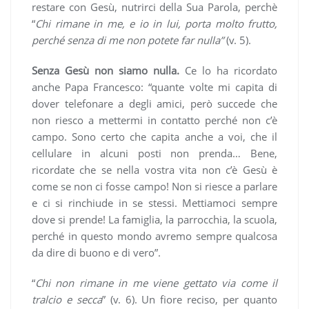
restare con Gesù, nutrirci della Sua Parola, perchè
“
Chi rimane in me, e io in lui, porta molto frutto,
perché senza di me non potete far nulla”
(v. 5).
Senza Gesù non siamo nulla.
Ce lo ha ricordato
anche Papa Francesco: “quante volte mi capita di
dover telefonare a degli amici, però succede che
non riesco a mettermi in contatto perché non c’è
campo. Sono certo che capita anche a voi, che il
cellulare in alcuni posti non prenda… Bene,
ricordate che se nella vostra vita non c’è Gesù è
come se non ci fosse campo! Non si riesce a parlare
e ci si rinchiude in se stessi. Mettiamoci sempre
dove si prende! La famiglia, la parrocchia, la scuola,
perché in questo mondo avremo sempre qualcosa
da dire di buono e di vero”.
“
Chi non rimane in me viene gettato via come il
tralcio e secca
” (v. 6). Un fiore reciso, per quanto