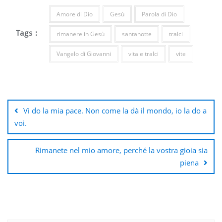
Amore di Dio
Gesù
Parola di Dio
Tags :
rimanere in Gesù
santanotte
tralci
Vangelo di Giovanni
vita e tralci
vite
Navigazione
articoli
Vi do la mia pace. Non come la dà il mondo, io la do a
voi.
Rimanete nel mio amore, perché la vostra gioia sia
piena