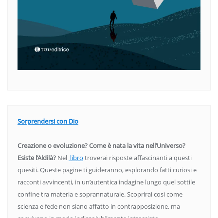
Sorprendersi con Dio
Creazione o evoluzione? Come è nata la vita nell’Universo?
Esiste l’Aldilà?
Nel
libro
troverai risposte affascinanti a questi
quesiti. Queste pagine ti guideranno, esplorando fatti curiosi e
racconti avvincenti, in un’autentica indagine lungo quel sottile
confine tra materia e soprannaturale. Scoprirai così come
scienza e fede non siano affatto in contrapposizione, ma