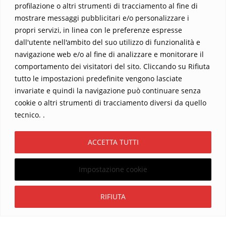
profilazione o altri strumenti di tracciamento al fine di
mostrare messaggi pubblicitari e/o personalizzare i
propri servizi, in linea con le preferenze espresse
dall'utente nell'ambito del suo utilizzo di funzionalità e
navigazione web e/o al fine di analizzare e monitorare il
comportamento dei visitatori del sito. Cliccando su Rifiuta
tutto le impostazioni predefinite vengono lasciate
Home
Contatti
invariate e quindi la navigazione può continuare senza
cookie o altri strumenti di tracciamento diversi da quello
Sostieni La Buona Parola – dona 5 €, 10 €, 25 €… il tuo contributo
tecnico. .
conta
Chi sono? Alessandro Ginotta, scrittore
ACCETTA TUTTI
I viaggi dell’anima
Catechesi
Libri
Informativa Privacy
Impostazione cookie
Copyright ©2026 La buona Parola . All rights reserved.
Powered by
WordPress
&
Designed by
Bizberg Themes
Iscriviti
RIFIUTA