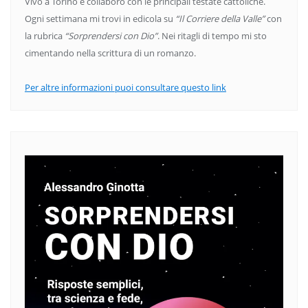
Vivo a Torino e collaboro con le principali testate cattoliche.
Ogni settimana mi trovi in edicola su
“Il Corriere della Valle”
con
la rubrica
“Sorprendersi con Dio”
. Nei ritagli di tempo mi sto
cimentando nella scrittura di un romanzo.
Per altre informazioni puoi consultare questo link