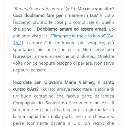
“Rimanete nel mio amore”
(v. 9)
.
Ma cosa vuol dire?
Cosa dobbiamo fare per rimanere in Lui?
A volte
facciamo proprio le cose più complicate di quello
che sono…
Dobbiamo amare ed essere amati.
Lo
abbiamo visto ieri:
“Rimanete in me e io in voi” (Gv.
15,4)
. L’amore è il sentimento più semplice, più
spontaneo, più puro che ci sia. Non serve una
laurea per amare, e neanche un diploma… Qualche
volta non c’è neppure bisogno di parlare. Non serve
neppure pensare.
Ricordate San Giovanni Maria Vianney, il santo
curato d’Ars?
Il curato amava raccontare la storia di
un buon contadino che faceva parte dell’antica
Compagnia del Santissimo Sacramento ad Ars. Il
suo nome era Louis Chaffangeon. Un giorno lasciò
la sua zappa fuori dalla porta, entrò in chiesa e si
perse totalmente davanti a Dio. Un vicino che