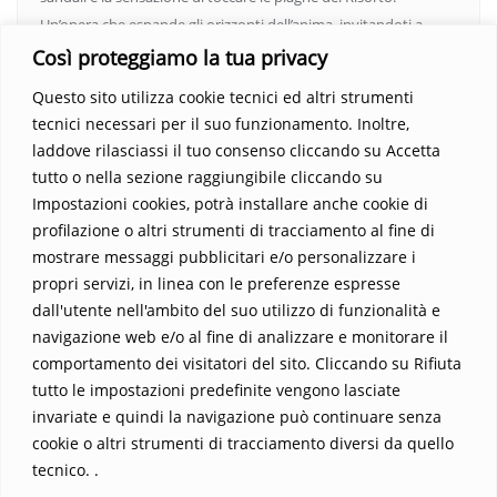
Un’opera che espande gli orizzonti dell’anima, invitandoti a
vedere oltre i confini del conosciuto. Scopri un mondo in cui
Così proteggiamo la tua privacy
fede e realtà si fondono, rendendo ogni pagina un’esperienza
Questo sito utilizza cookie tecnici ed altri strumenti
indimenticabile.
Non perdere l’occasione di immergerti in
tecnici necessari per il suo funzionamento. Inoltre,
questo viaggio straordinario. Acquista il libro e lascia che la
laddove rilasciassi il tuo consenso cliccando su Accetta
Parola trasformi la tua vita
.
tutto o nella sezione raggiungibile cliccando su
Impostazioni cookies, potrà installare anche cookie di
profilazione o altri strumenti di tracciamento al fine di
mostrare messaggi pubblicitari e/o personalizzare i
propri servizi, in linea con le preferenze espresse
dall'utente nell'ambito del suo utilizzo di funzionalità e
navigazione web e/o al fine di analizzare e monitorare il
comportamento dei visitatori del sito. Cliccando su Rifiuta
tutto le impostazioni predefinite vengono lasciate
Home
Contatti
invariate e quindi la navigazione può continuare senza
cookie o altri strumenti di tracciamento diversi da quello
Sostieni La Buona Parola – dona 5 €, 10 €, 25 €… il tuo contributo
tecnico. .
conta