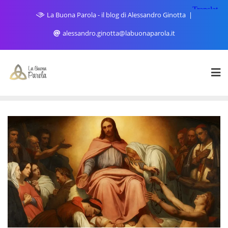
Skip
La Buona Parola - il blog di Alessandro Ginotta
to
content
alessandro.ginotta@labuonaparola.it