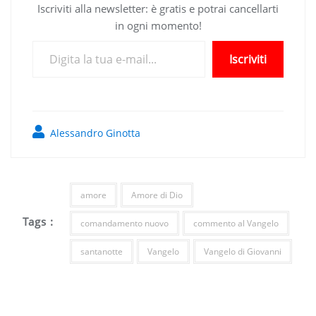
Iscriviti alla newsletter: è gratis e potrai cancellarti
in ogni momento!
Digita la tua e-mail...
Iscriviti
Alessandro Ginotta
amore
Amore di Dio
Tags :
comandamento nuovo
commento al Vangelo
santanotte
Vangelo
Vangelo di Giovanni
Navigazione