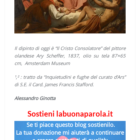
Il dipinto di oggi è “Il Cristo Consolatore” del pittore
olandese Ary Scheffer, 1837, olio su tela 87×65
cm, Amsterdam Museum
¹,² : tratto da “Inquietudini e fughe del curato d’Ars”
di S.E. il Card. James Francis Stafford.
Alessandro Ginotta
Sostieni labuonaparola.it
Se ti piace questo blog sostienilo.
La tua donazione mi aiuterà a continuare