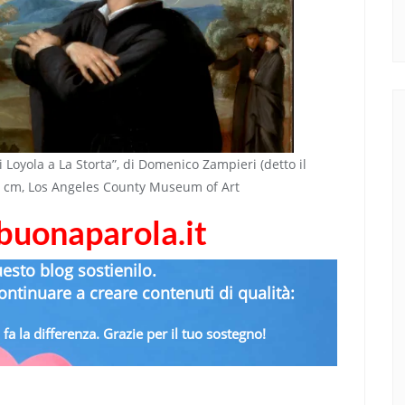
di Loyola a La Storta”, di Domenico Zampieri (detto il
11 cm, Los Angeles County Museum of Art
abuonaparola.it
uesto blog sostienilo.
ntinuare a creare contenuti di qualità:
fa la differenza. Grazie per il tuo sostegno!