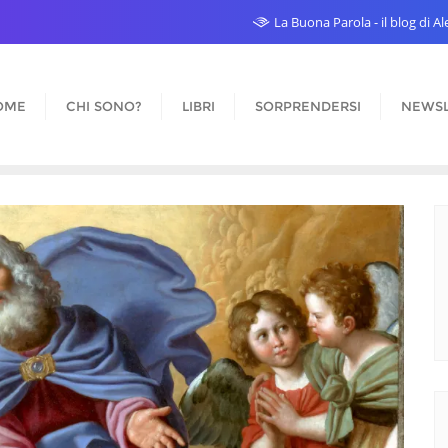
La Buona Parola - il blog di 
OME
CHI SONO?
LIBRI
SORPRENDERSI
NEWSL