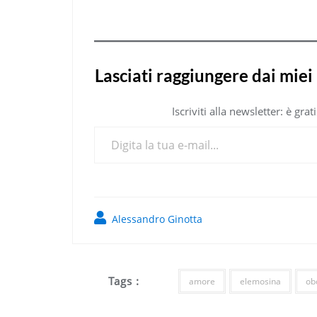
Lasciati raggiungere dai miei 
Iscriviti alla newsletter: è gr
Digita la tua e-mail...
Alessandro Ginotta
Tags :
amore
elemosina
ob