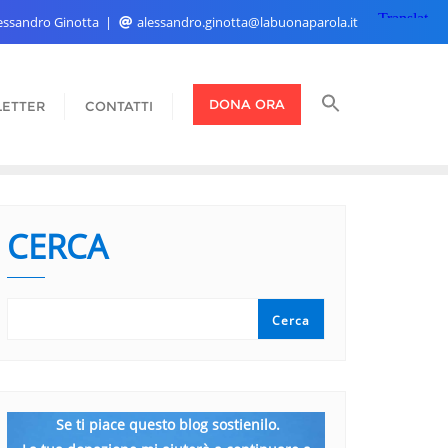
Alessandro Ginotta
alessandro.ginotta@labuonaparola.it
DONA ORA
ETTER
CONTATTI
CERCA
Cerca
Se ti piace questo blog sostienilo.