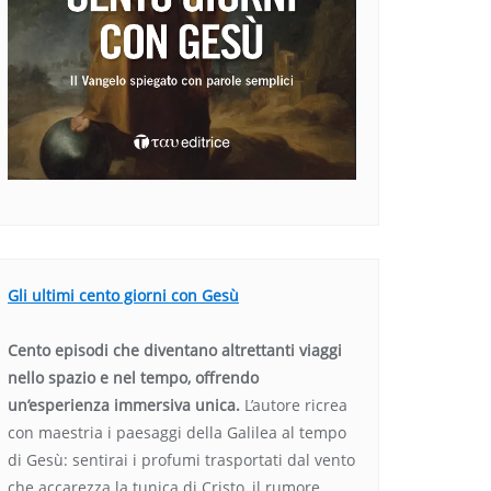
Gli ultimi cento giorni con Gesù
Cento episodi che diventano altrettanti viaggi
nello spazio e nel tempo, offrendo
un’esperienza immersiva unica.
L’autore ricrea
con maestria i paesaggi della Galilea al tempo
di Gesù: sentirai i profumi trasportati dal vento
che accarezza la tunica di Cristo, il rumore