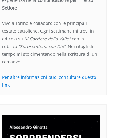
esperienza nella
comunicazione per il Terzo
Settore
Vivo a Torino e collaboro con le principali
testate cattoliche. Ogni settimana mi trovi in
edicola su
“Il Corriere della Valle”
con la
rubrica
“Sorprendersi con Dio”
. Nei ritagli di
tempo mi sto cimentando nella scrittura di un
romanzo.
Per altre informazioni puoi consultare questo
link