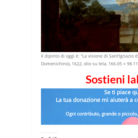
Il dipinto di oggi è: “La visione di Sant’Ignazio 
Domenichino), 1622, olio su tela, 166.05 × 98.
Sostieni l
Se ti piace q
La tua donazione mi aiuterà a co
Ogni contributo, grande o piccolo, 