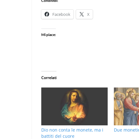
Condividi:
Facebook
X
Mi piace:
Correlati
Dio non conta le monete, ma i
Due monetine
battiti del cuore