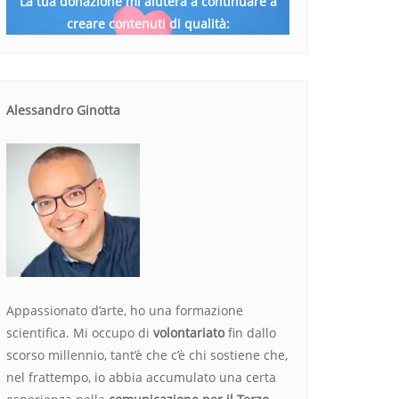
La tua donazione mi aiuterà a continuare a
creare contenuti di qualità:
Alessandro Ginotta
Appassionato d’arte, ho una formazione
scientifica. Mi occupo di
volontariato
fin dallo
scorso millennio, tant’è che c’è chi sostiene che,
nel frattempo, io abbia accumulato una certa