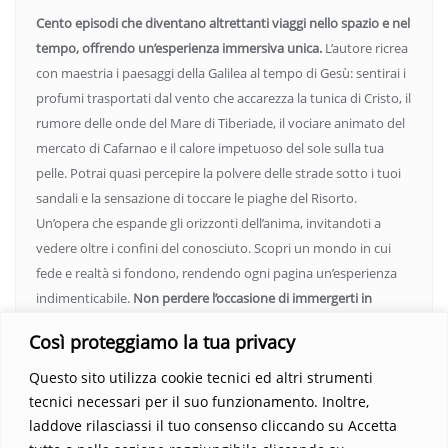
Cento episodi che diventano altrettanti viaggi nello spazio e nel
tempo, offrendo un’esperienza immersiva unica.
L’autore ricrea
con maestria i paesaggi della Galilea al tempo di Gesù: sentirai i
profumi trasportati dal vento che accarezza la tunica di Cristo, il
rumore delle onde del Mare di Tiberiade, il vociare animato del
mercato di Cafarnao e il calore impetuoso del sole sulla tua
pelle. Potrai quasi percepire la polvere delle strade sotto i tuoi
sandali e la sensazione di toccare le piaghe del Risorto.
Un’opera che espande gli orizzonti dell’anima, invitandoti a
vedere oltre i confini del conosciuto. Scopri un mondo in cui
fede e realtà si fondono, rendendo ogni pagina un’esperienza
indimenticabile.
Non perdere l’occasione di immergerti in
questo viaggio straordinario. Acquista il libro e lascia che la
Così proteggiamo la tua privacy
Parola trasformi la tua vita
.
Questo sito utilizza cookie tecnici ed altri strumenti
tecnici necessari per il suo funzionamento. Inoltre,
laddove rilasciassi il tuo consenso cliccando su Accetta