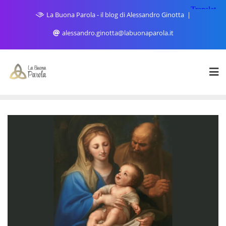
Skip
La Buona Parola - il blog di Alessandro Ginotta
to
content
alessandro.ginotta@labuonaparola.it