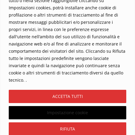
tutto o nella sezione raggiungibile cliccando su
Impostazioni cookies, potrà installare anche cookie di
profilazione o altri strumenti di tracciamento al fine di
mostrare messaggi pubblicitari e/o personalizzare i
propri servizi, in linea con le preferenze espresse
Home
Contatti
dall'utente nell'ambito del suo utilizzo di funzionalità e
navigazione web e/o al fine di analizzare e monitorare il
Sostieni La Buona Parola – dona 5 €, 10 €, 25 €… il tuo contributo
comportamento dei visitatori del sito. Cliccando su Rifiuta
conta
tutto le impostazioni predefinite vengono lasciate
Chi sono? Alessandro Ginotta, scrittore
invariate e quindi la navigazione può continuare senza
I viaggi dell’anima
Catechesi
Libri
cookie o altri strumenti di tracciamento diversi da quello
Informativa Privacy
tecnico. .
Copyright ©2026 La buona Parola . All rights reserved.
ACCETTA TUTTI
Powered by
WordPress
&
Designed by
Bizberg Themes
Impostazione cookie
Iscriviti
RIFIUTA