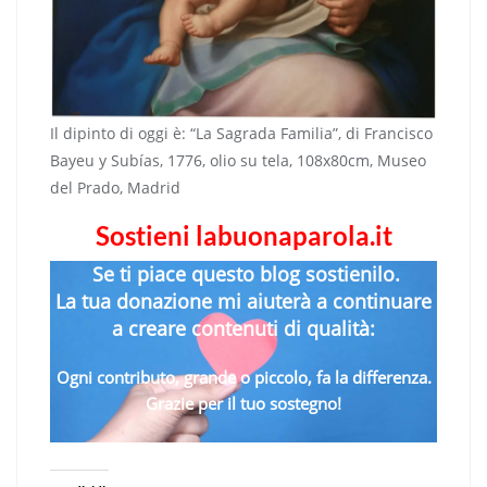
Il dipinto di oggi è: “La Sagrada Familia”, di Francisco
Bayeu y Subías, 1776, olio su tela, 108x80cm, Museo
del Prado, Madrid
Sostieni labuonaparola.it
Se ti piace questo blog sostienilo.
La tua donazione mi aiuterà a continuare
a creare contenuti di qualità:
Ogni contributo, grande o piccolo, fa la differenza.
Grazie per il tuo sostegno!