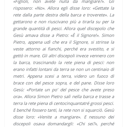
«Figlioli, non avete nulla da mangiare?». Gli
risposero: «No». Allora egli disse loro: «Gettate la
rete dalla parte destra della barca e troverete». La
gettarono e non riuscivano più a tirarla su per la
grande quantità di pesci. Allora quel discepolo che
Gesù amava disse a Pietro: «È il Signore!». Simon
Pietro, appena udì che era il Signore, si strinse la
veste attorno ai fianchi, perché era svestito, e si
gettò in mare. Gli altri discepoli invece vennero con
la barca, trascinando la rete piena di pesci: non
erano infatti lontani da terra se non un centinaio di
metri. Appena scesi a terra, videro un fuoco di
brace con del pesce sopra, e del pane. Disse loro
Gesù: «Portate un po’ del pesce che avete preso
ora». Allora Simon Pietro salì nella barca e trasse a
terra la rete piena di centocinquantatré grossi pesci.
E benché fossero tanti, la rete non si squarciò. Gesù
disse loro: «Venite a mangiare». E nessuno dei
discepoli osava domandargli: «Chi sei?», perché