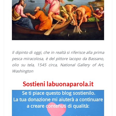
Il dipinto di oggi, che in realtà si riferisce alla prima
pesca miracolosa, è del pittore Iacopo da Bassano,
olio su tela, 1545 circa, National Gallery of Art,
Washington
Sostieni labuonaparola.it
Se ti piace questo blog sostienilo.
La tua donazione mi aiuterà a continuare
a creare contenuti di qualità: