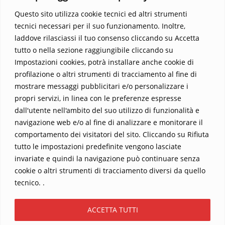
fede e realtà si fondono, rendendo ogni pagina un’esperienza
Questo sito utilizza cookie tecnici ed altri strumenti
indimenticabile.
Non perdere l’occasione di immergerti in
tecnici necessari per il suo funzionamento. Inoltre,
questo viaggio straordinario. Acquista il libro e lascia che la
laddove rilasciassi il tuo consenso cliccando su Accetta
Parola trasformi la tua vita
.
tutto o nella sezione raggiungibile cliccando su
Impostazioni cookies, potrà installare anche cookie di
profilazione o altri strumenti di tracciamento al fine di
mostrare messaggi pubblicitari e/o personalizzare i
propri servizi, in linea con le preferenze espresse
dall'utente nell'ambito del suo utilizzo di funzionalità e
navigazione web e/o al fine di analizzare e monitorare il
comportamento dei visitatori del sito. Cliccando su Rifiuta
tutto le impostazioni predefinite vengono lasciate
Home
Contatti
invariate e quindi la navigazione può continuare senza
cookie o altri strumenti di tracciamento diversi da quello
Sostieni La Buona Parola – dona 5 €, 10 €, 25 €… il tuo contributo
tecnico. .
conta
Chi sono? Alessandro Ginotta, scrittore
ACCETTA TUTTI
I viaggi dell’anima
Catechesi
Libri
Informativa Privacy