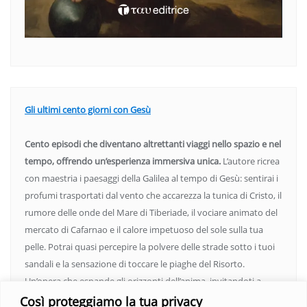
Gli ultimi cento giorni con Gesù
Cento episodi che diventano altrettanti viaggi nello spazio e nel
tempo, offrendo un’esperienza immersiva unica.
L’autore ricrea
con maestria i paesaggi della Galilea al tempo di Gesù: sentirai i
profumi trasportati dal vento che accarezza la tunica di Cristo, il
rumore delle onde del Mare di Tiberiade, il vociare animato del
mercato di Cafarnao e il calore impetuoso del sole sulla tua
pelle. Potrai quasi percepire la polvere delle strade sotto i tuoi
sandali e la sensazione di toccare le piaghe del Risorto.
Un’opera che espande gli orizzonti dell’anima, invitandoti a
vedere oltre i confini del conosciuto. Scopri un mondo in cui
Così proteggiamo la tua privacy