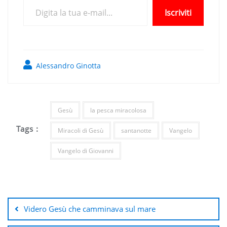
Iscriviti
Alessandro Ginotta
Gesù
la pesca miracolosa
Tags :
Miracoli di Gesù
santanotte
Vangelo
Vangelo di Giovanni
Navigazione
articoli
Videro Gesù che camminava sul mare