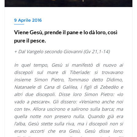
9 Aprile 2016
Viene Gesù, prende il pane e lo dà loro, così
pure il pesce.
+ Dal Vangelo secondo Giovanni (Gv 21,1-14)
In quel tempo, Gesù si manifestò di nuovo ai
discepoli sul mare di Tiberìade: si trovavano
insieme Simon Pietro, Tommaso detto Dìdimo,
Natanaele di Cana di Galilea, i figli di Zebedèo e
altri due discepoli. Disse loro Simon Pietro: «Io
vado a pescare». Gli dissero: «Veniamo anche noi
con te». Allora uscirono e salirono sulla barca; ma
quella notte non presero nulla. Quando già era
l’alba, Gesù stette sulla riva, ma i discepoli non si
erano accorti che era Gesù. Gesù disse loro: