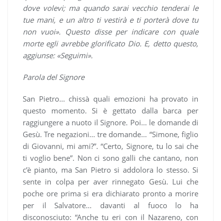
dove volevi; ma quando sarai vecchio tenderai le
tue mani, e un altro ti vestirà e ti porterà dove tu
non vuoi». Questo disse per indicare con quale
morte egli avrebbe glorificato Dio. E, detto questo,
aggiunse: «Seguimi».
Parola del Signore
San Pietro… chissà quali emozioni ha provato in
questo momento. Si è gettato dalla barca per
raggiungere a nuoto il Signore. Poi… le domande di
Gesù. Tre negazioni… tre domande… “Simone, figlio
di Giovanni, mi ami?”. “Certo, Signore, tu lo sai che
ti voglio bene”. Non ci sono galli che cantano, non
c’è pianto, ma San Pietro si addolora lo stesso. Si
sente in colpa per aver rinnegato Gesù. Lui che
poche ore prima si era dichiarato pronto a morire
per il Salvatore… davanti al fuoco lo ha
disconosciuto: “Anche tu eri con il Nazareno, con