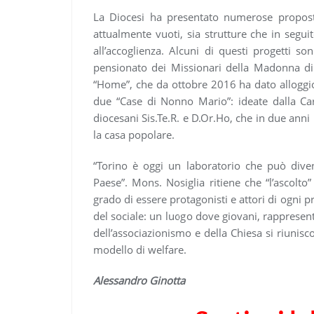
La Diocesi ha presentato numerose proposte
attualmente vuoti, sia strutture che in segui
all’accoglienza. Alcuni di questi progetti son
pensionato dei Missionari della Madonna di L
“Home”, che da ottobre 2016 ha dato alloggi
due “Case di Nonno Mario”: ideate dalla Car
diocesani Sis.Te.R. e D.Or.Ho, che in due ann
la casa popolare.
“Torino è oggi un laboratorio che può dive
Paese”. Mons. Nosiglia ritiene che “l’ascolto
grado di essere protagonisti e attori di ogn
del sociale: un luogo dove giovani, rappresenta
dell’associazionismo e della Chiesa si riuni
modello di welfare.
Alessandro Ginotta