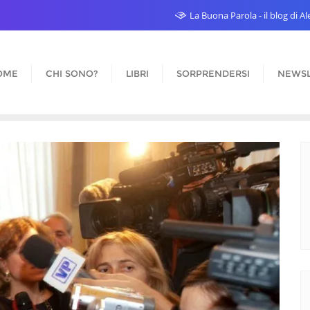
La Buona Parola - il blog di 
OME
CHI SONO?
LIBRI
SORPRENDERSI
NEWSL