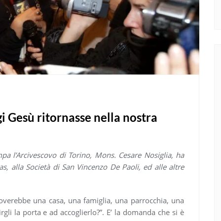
gi Gesù ritornasse nella nostra
mpa l’Arcivescovo di Torino, Mons. Cesare Nosiglia, ha
itas, alla Società di San Vincenzo De Paoli, ed alle altre
troverebbe una casa, una famiglia, una parrocchia, una
rgli la porta e ad accoglierlo?”. E’ la domanda che si è