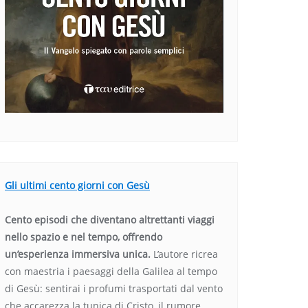
Gli ultimi cento giorni con Gesù
Cento episodi che diventano altrettanti viaggi
nello spazio e nel tempo, offrendo
un’esperienza immersiva unica.
L’autore ricrea
con maestria i paesaggi della Galilea al tempo
di Gesù: sentirai i profumi trasportati dal vento
che accarezza la tunica di Cristo, il rumore