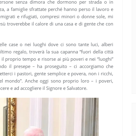
persone senza dimora che dormono per strada o in
a, a famiglie sfrattate perché hanno perso il lavoro e
immigrati e rifugiati, compresi minori o donne sole, mi
ù troverebbe il calore di una casa e di gente che con
lle case o nei luoghi dove ci sono tante luci, alberi
’ultimo regalo, troverà la sua capanna “fuori della città
il proprio tempo e risorse ai più poveri e nei “luoghi”
endo il presepe – ha proseguito – ci accorgiamo che
erci i pastori, gente semplice e povera, non i ricchi,
el mondo”. Anche oggi sono proprio loro – i poveri,
ere e ad accogliere il Signore e Salvatore.