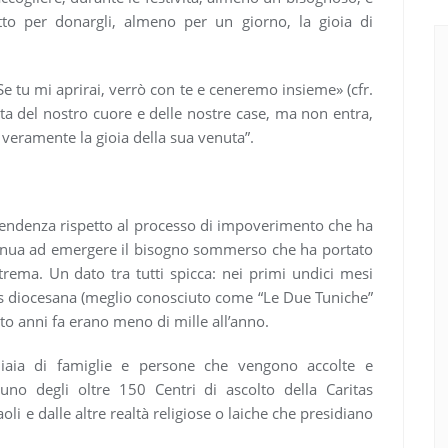
to per donargli, almeno per un giorno, la gioia di
«Se tu mi aprirai, verrò con te e ceneremo insieme» (cfr.
orta del nostro cuore e delle nostre case, ma non entra,
 veramente la gioia della sua venuta”.
tendenza rispetto al processo di impoverimento che ha
ontinua ad emergere il bisogno sommerso che ha portato
estrema. Un dato tra tutti spicca: nei primi undici mesi
itas diocesana (meglio conosciuto come “Le Due Tuniche”
tto anni fa erano meno di mille all’anno.
iaia di famiglie e persone che vengono accolte e
uno degli oltre 150 Centri di ascolto della Caritas
li e dalle altre realtà religiose o laiche che presidiano