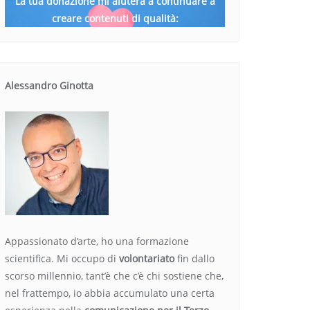
La tua donazione mi aiuterà a continuare a
creare contenuti di qualità:
Alessandro Ginotta
Appassionato d’arte, ho una formazione
scientifica. Mi occupo di
volontariato
fin dallo
scorso millennio, tant’è che c’è chi sostiene che,
nel frattempo, io abbia accumulato una certa