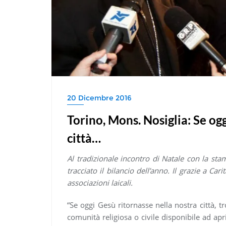
20 Dicembre 2016
Torino, Mons. Nosiglia: Se og
città…
Al tradizionale incontro di Natale con la sta
tracciato il bilancio dell’anno. Il grazie a Car
associazioni laicali.
“Se oggi Gesù ritornasse nella nostra città, 
comunità religiosa o civile disponibile ad apri