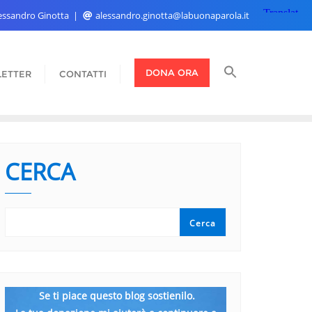
Alessandro Ginotta
alessandro.ginotta@labuonaparola.it
DONA ORA
ETTER
CONTATTI
CERCA
Cerca
Se ti piace questo blog sostienilo.