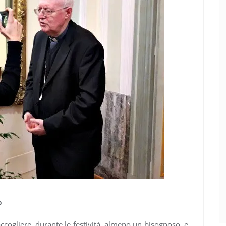
o
ccogliere, durante le festività, almeno un bisognoso, e