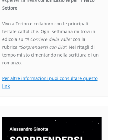
esperienza nella
comunicazione per il Terzo
Settore
Vivo a Torino e collaboro con le principali
testate cattoliche. Ogni settimana mi trovi in
edicola su
“Il Corriere della Valle”
con la
rubrica
“Sorprendersi con Dio”
. Nei ritagli di
tempo mi sto cimentando nella scrittura di un
romanzo.
Per altre informazioni puoi consultare questo
link