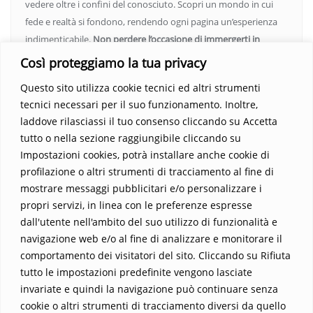
vedere oltre i confini del conosciuto. Scopri un mondo in cui
fede e realtà si fondono, rendendo ogni pagina un’esperienza
indimenticabile.
Non perdere l’occasione di immergerti in
questo viaggio straordinario. Acquista il libro e lascia che la
Così proteggiamo la tua privacy
Parola trasformi la tua vita
.
Questo sito utilizza cookie tecnici ed altri strumenti
tecnici necessari per il suo funzionamento. Inoltre,
laddove rilasciassi il tuo consenso cliccando su Accetta
tutto o nella sezione raggiungibile cliccando su
Impostazioni cookies, potrà installare anche cookie di
profilazione o altri strumenti di tracciamento al fine di
mostrare messaggi pubblicitari e/o personalizzare i
propri servizi, in linea con le preferenze espresse
Home
Contatti
dall'utente nell'ambito del suo utilizzo di funzionalità e
navigazione web e/o al fine di analizzare e monitorare il
Sostieni La Buona Parola – dona 5 €, 10 €, 25 €… il tuo contributo
comportamento dei visitatori del sito. Cliccando su Rifiuta
conta
tutto le impostazioni predefinite vengono lasciate
Chi sono? Alessandro Ginotta, scrittore
invariate e quindi la navigazione può continuare senza
I viaggi dell’anima
Catechesi
Libri
cookie o altri strumenti di tracciamento diversi da quello