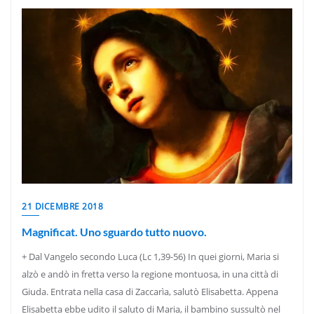
21 DICEMBRE 2018
Magnificat. Uno sguardo tutto nuovo.
+ Dal Vangelo secondo Luca (Lc 1,39-56) In quei giorni, Maria si
alzò e andò in fretta verso la regione montuosa, in una città di
Giuda. Entrata nella casa di Zaccarìa, salutò Elisabetta. Appena
Elisabetta ebbe udito il saluto di Maria, il bambino sussultò nel