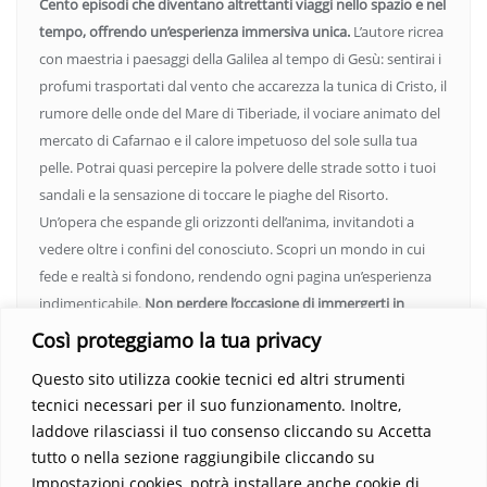
Cento episodi che diventano altrettanti viaggi nello spazio e nel
tempo, offrendo un’esperienza immersiva unica.
L’autore ricrea
con maestria i paesaggi della Galilea al tempo di Gesù: sentirai i
profumi trasportati dal vento che accarezza la tunica di Cristo, il
rumore delle onde del Mare di Tiberiade, il vociare animato del
mercato di Cafarnao e il calore impetuoso del sole sulla tua
pelle. Potrai quasi percepire la polvere delle strade sotto i tuoi
sandali e la sensazione di toccare le piaghe del Risorto.
Un’opera che espande gli orizzonti dell’anima, invitandoti a
vedere oltre i confini del conosciuto. Scopri un mondo in cui
fede e realtà si fondono, rendendo ogni pagina un’esperienza
indimenticabile.
Non perdere l’occasione di immergerti in
questo viaggio straordinario. Acquista il libro e lascia che la
Così proteggiamo la tua privacy
Parola trasformi la tua vita
.
Questo sito utilizza cookie tecnici ed altri strumenti
tecnici necessari per il suo funzionamento. Inoltre,
laddove rilasciassi il tuo consenso cliccando su Accetta
tutto o nella sezione raggiungibile cliccando su
Impostazioni cookies, potrà installare anche cookie di