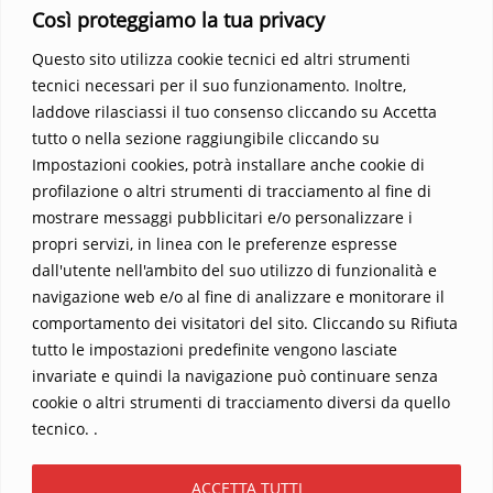
Così proteggiamo la tua privacy
vedere oltre i confini del conosciuto. Scopri un mondo in cui
fede e realtà si fondono, rendendo ogni pagina un’esperienza
Questo sito utilizza cookie tecnici ed altri strumenti
indimenticabile.
Non perdere l’occasione di immergerti in
tecnici necessari per il suo funzionamento. Inoltre,
questo viaggio straordinario. Acquista il libro e lascia che la
laddove rilasciassi il tuo consenso cliccando su Accetta
Parola trasformi la tua vita
.
tutto o nella sezione raggiungibile cliccando su
Impostazioni cookies, potrà installare anche cookie di
profilazione o altri strumenti di tracciamento al fine di
mostrare messaggi pubblicitari e/o personalizzare i
propri servizi, in linea con le preferenze espresse
dall'utente nell'ambito del suo utilizzo di funzionalità e
navigazione web e/o al fine di analizzare e monitorare il
comportamento dei visitatori del sito. Cliccando su Rifiuta
tutto le impostazioni predefinite vengono lasciate
Home
Contatti
invariate e quindi la navigazione può continuare senza
cookie o altri strumenti di tracciamento diversi da quello
Sostieni La Buona Parola – dona 5 €, 10 €, 25 €… il tuo contributo
tecnico. .
conta
Chi sono? Alessandro Ginotta, scrittore
ACCETTA TUTTI
I viaggi dell’anima
Catechesi
Libri