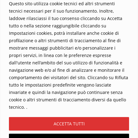
fede e realtà si fondono, rendendo ogni pagina un’esperienza
Questo sito utilizza cookie tecnici ed altri strumenti
indimenticabile.
Non perdere l’occasione di immergerti in
tecnici necessari per il suo funzionamento. Inoltre,
questo viaggio straordinario. Acquista il libro e lascia che la
laddove rilasciassi il tuo consenso cliccando su Accetta
Parola trasformi la tua vita
.
tutto o nella sezione raggiungibile cliccando su
Impostazioni cookies, potrà installare anche cookie di
profilazione o altri strumenti di tracciamento al fine di
mostrare messaggi pubblicitari e/o personalizzare i
propri servizi, in linea con le preferenze espresse
dall'utente nell'ambito del suo utilizzo di funzionalità e
navigazione web e/o al fine di analizzare e monitorare il
comportamento dei visitatori del sito. Cliccando su Rifiuta
tutto le impostazioni predefinite vengono lasciate
Home
Contatti
invariate e quindi la navigazione può continuare senza
cookie o altri strumenti di tracciamento diversi da quello
Sostieni La Buona Parola – dona 5 €, 10 €, 25 €… il tuo contributo
tecnico. .
conta
Chi sono? Alessandro Ginotta, scrittore
ACCETTA TUTTI
I viaggi dell’anima
Catechesi
Libri
Informativa Privacy