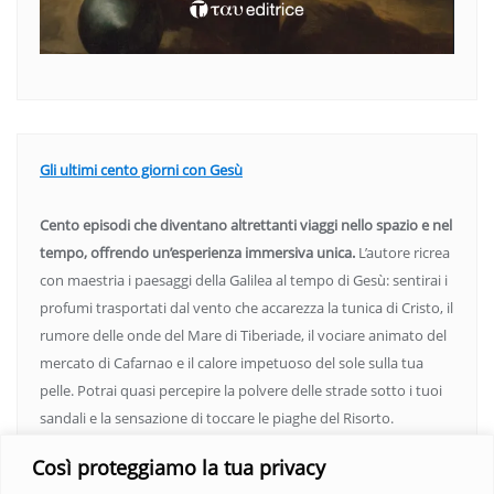
Gli ultimi cento giorni con Gesù
Cento episodi che diventano altrettanti viaggi nello spazio e nel
tempo, offrendo un’esperienza immersiva unica.
L’autore ricrea
con maestria i paesaggi della Galilea al tempo di Gesù: sentirai i
profumi trasportati dal vento che accarezza la tunica di Cristo, il
rumore delle onde del Mare di Tiberiade, il vociare animato del
mercato di Cafarnao e il calore impetuoso del sole sulla tua
pelle. Potrai quasi percepire la polvere delle strade sotto i tuoi
sandali e la sensazione di toccare le piaghe del Risorto.
Un’opera che espande gli orizzonti dell’anima, invitandoti a
Così proteggiamo la tua privacy
vedere oltre i confini del conosciuto. Scopri un mondo in cui