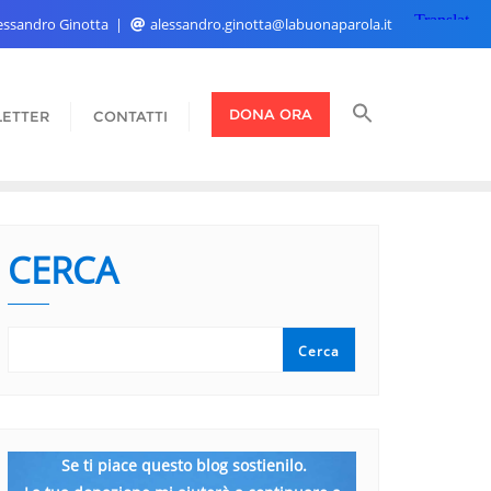
Alessandro Ginotta
alessandro.ginotta@labuonaparola.it
DONA ORA
ETTER
CONTATTI
CERCA
Cerca
Se ti piace questo blog sostienilo.