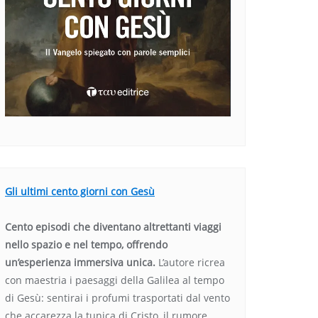
Gli ultimi cento giorni con Gesù
Cento episodi che diventano altrettanti viaggi
nello spazio e nel tempo, offrendo
un’esperienza immersiva unica.
L’autore ricrea
con maestria i paesaggi della Galilea al tempo
di Gesù: sentirai i profumi trasportati dal vento
che accarezza la tunica di Cristo, il rumore