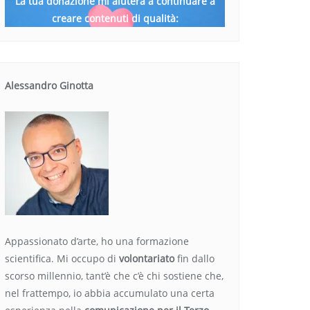
La tua donazione mi aiuterà a continuare a
creare contenuti di qualità:
Alessandro Ginotta
Appassionato d’arte, ho una formazione
scientifica. Mi occupo di
volontariato
fin dallo
scorso millennio, tant’è che c’è chi sostiene che,
nel frattempo, io abbia accumulato una certa