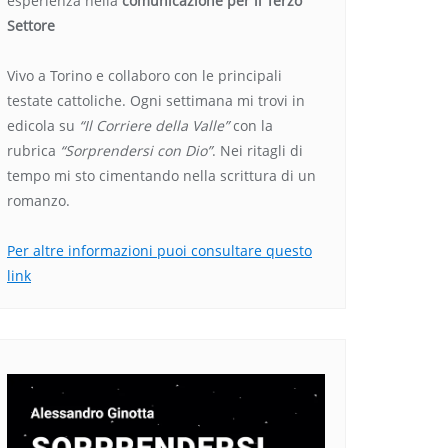
esperienza nella
comunicazione per il Terzo
Settore
Vivo a Torino e collaboro con le principali
testate cattoliche. Ogni settimana mi trovi in
edicola su
“Il Corriere della Valle”
con la
rubrica
“Sorprendersi con Dio”
. Nei ritagli di
tempo mi sto cimentando nella scrittura di un
romanzo.
Per altre informazioni puoi consultare questo
link