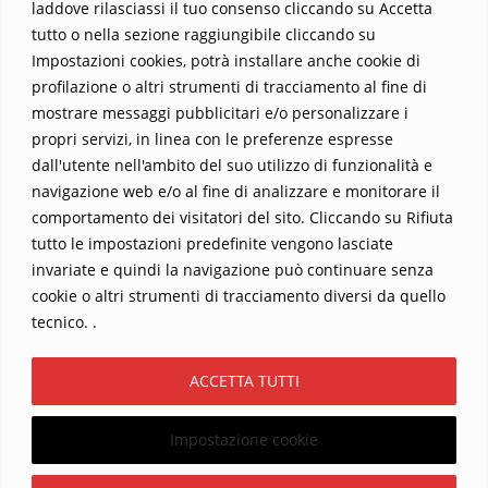
laddove rilasciassi il tuo consenso cliccando su Accetta
Parola trasformi la tua vita
.
tutto o nella sezione raggiungibile cliccando su
Impostazioni cookies, potrà installare anche cookie di
profilazione o altri strumenti di tracciamento al fine di
mostrare messaggi pubblicitari e/o personalizzare i
propri servizi, in linea con le preferenze espresse
dall'utente nell'ambito del suo utilizzo di funzionalità e
navigazione web e/o al fine di analizzare e monitorare il
comportamento dei visitatori del sito. Cliccando su Rifiuta
tutto le impostazioni predefinite vengono lasciate
Home
Contatti
invariate e quindi la navigazione può continuare senza
cookie o altri strumenti di tracciamento diversi da quello
Sostieni La Buona Parola – dona 5 €, 10 €, 25 €… il tuo contributo
tecnico. .
conta
Chi sono? Alessandro Ginotta, scrittore
ACCETTA TUTTI
I viaggi dell’anima
Catechesi
Libri
Informativa Privacy
Impostazione cookie
Copyright ©2026 La buona Parola . All rights reserved.
Powered by
WordPress
&
Designed by
Bizberg Themes