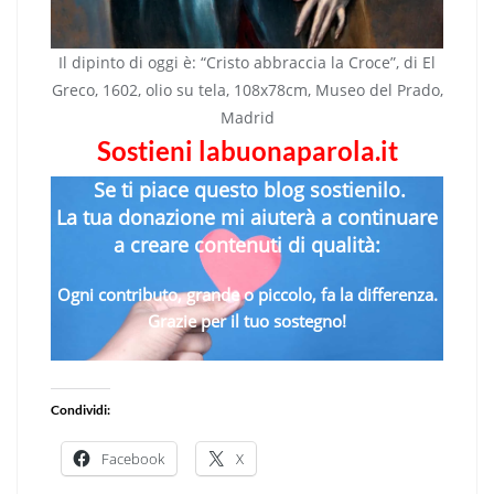
Il dipinto di oggi è: “Cristo abbraccia la Croce”, di El
Greco, 1602, olio su tela, 108x78cm, Museo del Prado,
Madrid
Sostieni labuonaparola.it
Se ti piace questo blog sostienilo.
La tua donazione mi aiuterà a continuare
a creare contenuti di qualità:
Ogni contributo, grande o piccolo, fa la differenza.
Grazie per il tuo sostegno!
Condividi:
Facebook
X