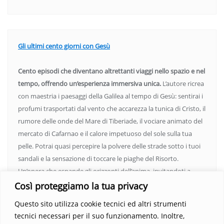
Gli ultimi cento giorni con Gesù
Cento episodi che diventano altrettanti viaggi nello spazio e nel
tempo, offrendo un’esperienza immersiva unica.
L’autore ricrea
con maestria i paesaggi della Galilea al tempo di Gesù: sentirai i
profumi trasportati dal vento che accarezza la tunica di Cristo, il
rumore delle onde del Mare di Tiberiade, il vociare animato del
mercato di Cafarnao e il calore impetuoso del sole sulla tua
pelle. Potrai quasi percepire la polvere delle strade sotto i tuoi
sandali e la sensazione di toccare le piaghe del Risorto.
Un’opera che espande gli orizzonti dell’anima, invitandoti a
vedere oltre i confini del conosciuto. Scopri un mondo in cui
Così proteggiamo la tua privacy
fede e realtà si fondono, rendendo ogni pagina un’esperienza
Questo sito utilizza cookie tecnici ed altri strumenti
indimenticabile.
Non perdere l’occasione di immergerti in
tecnici necessari per il suo funzionamento. Inoltre,
questo viaggio straordinario. Acquista il libro e lascia che la