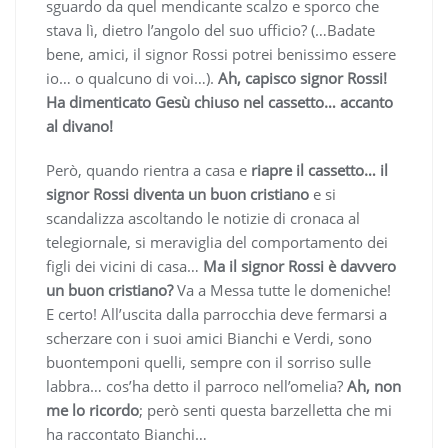
sguardo da quel mendicante scalzo e sporco che
stava lì, dietro l’angolo del suo ufficio? (…Badate
bene, amici, il signor Rossi potrei benissimo essere
io… o qualcuno di voi…).
Ah, capisco signor Rossi!
Ha dimenticato Gesù chiuso nel cassetto… accanto
al divano!
Però, quando rientra a casa e
riapre il cassetto… il
signor Rossi diventa un buon cristiano
e si
scandalizza ascoltando le notizie di cronaca al
telegiornale, si meraviglia del comportamento dei
figli dei vicini di casa…
Ma il signor Rossi è davvero
un buon cristiano?
Va a Messa tutte le domeniche!
E certo! All’uscita dalla parrocchia deve fermarsi a
scherzare con i suoi amici Bianchi e Verdi, sono
buontemponi quelli, sempre con il sorriso sulle
labbra… cos’ha detto il parroco nell’omelia?
Ah, non
me lo ricordo
; però senti questa barzelletta che mi
ha raccontato Bianchi…