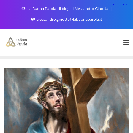
Skip
La Buona Parola - il blog di Alessandro Ginotta
to
content
alessandro.ginotta@labuonaparola.it