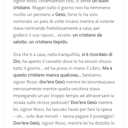
signor Rossi, chiamiamolo così, si sente
un buon
cristiano
. Magari tutto il giorno non ha nemmeno
rivolto un pensiero a
Gesù
, forse lo ha solo
nominato un paio di volte invano mentre al volante
stava rientrando frettolosamente a casa, per
godersi il suo riposo… eccolo:
un cristiano da
salotto
,
un cristiano tiepido.
Ora che è a casa, nella tranquillità,
si è ricordato di
Dio
, ha aperto il cassetto dove lo ha tenuto chiuso
tutto il giorno… ed ha preso in mano il Libro.
Ma a
questo cristiano manca qualcosa…
Sentiamo,
signor Rossi:
dov’era Gesù
mentre lei strombazzava
nervosamente mentre quella vecchina stava
impiegando un po’ troppo tempo ad attraversare la
strada sulle strisce pedonali?
Dov’era Gesù
mentre
lei, signor Rossi, ha lasciato l’auto per fare la spesa
– oh… solo due minuti! – senza pagare il posteggio?
Dov’era Gesù
, signor Rossi, mentre lei ha distolto lo