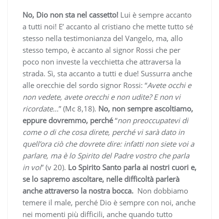
No, Dio non sta nel cassetto!
Lui è sempre accanto
a tutti noi! E’ accanto al cristiano che mette tutto sé
stesso nella testimonianza del Vangelo, ma, allo
stesso tempo, è accanto al signor Rossi che per
poco non investe la vecchietta che attraversa la
strada. Sì, sta accanto a tutti e due! Sussurra anche
alle orecchie del sordo signor Rossi: “
Avete occhi e
non vedete, avete orecchi e non udite? E non vi
ricordate…
” (Mc 8,18).
No, non sempre ascoltiamo,
eppure dovremmo, perché
“
non preoccupatevi di
come o di che cosa direte, perché vi sarà dato in
quell’ora ciò che dovrete dire: infatti non siete voi a
parlare, ma è lo Spirito del Padre vostro che parla
in voi
” (v 20).
Lo Spirito Santo parla ai nostri cuori e,
se lo sapremo ascoltare, nelle difficoltà parlerà
anche attraverso la nostra bocca.
Non dobbiamo
temere il male, perché Dio è sempre con noi, anche
nei momenti più difficili, anche quando tutto