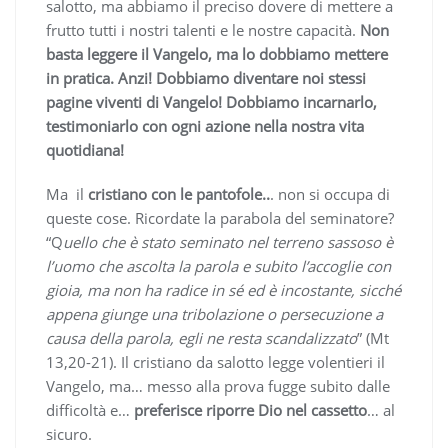
salotto, ma abbiamo il preciso dovere di mettere a
frutto tutti i nostri talenti e le nostre capacità.
Non
basta leggere il Vangelo, ma lo dobbiamo mettere
in pratica. Anzi! Dobbiamo diventare noi stessi
pagine viventi di Vangelo! Dobbiamo incarnarlo,
testimoniarlo con ogni azione nella nostra vita
quotidiana!
Ma il
cristiano con le pantofole..
. non si occupa di
queste cose. Ricordate la parabola del seminatore?
“Q
uello che è stato seminato nel terreno sassoso è
l’uomo che ascolta la parola e subito l’accoglie con
gioia, ma non ha radice in sé ed è incostante, sicché
appena giunge una tribolazione o persecuzione a
causa della parola, egli ne resta scandalizzato
” (Mt
13,20-21). Il cristiano da salotto legge volentieri il
Vangelo, ma… messo alla prova fugge subito dalle
difficoltà e…
preferisce riporre Dio nel cassetto
… al
sicuro.