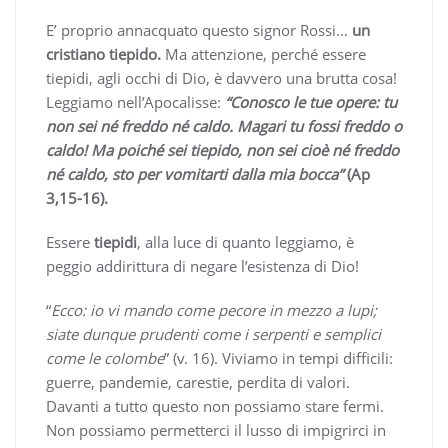
E’ proprio annacquato questo signor Rossi…
un
cristiano tiepido.
Ma attenzione, perché essere
tiepidi, agli occhi di Dio, è davvero una brutta cosa!
Leggiamo nell’Apocalisse:
“Conosco le tue opere: tu
non sei né freddo né caldo. Magari tu fossi freddo o
caldo! Ma poiché sei tiepido, non sei cioè né freddo
né caldo, sto per vomitarti dalla mia bocca”
(Ap
3,15-16).
Essere
tiepidi
, alla luce di quanto leggiamo, è
peggio addirittura di negare l’esistenza di Dio!
“
Ecco: io vi mando come pecore in mezzo a lupi;
siate dunque prudenti come i serpenti e semplici
come le colombe
” (v. 16). Viviamo in tempi difficili:
guerre, pandemie, carestie, perdita di valori.
Davanti a tutto questo non possiamo stare fermi.
Non possiamo permetterci il lusso di impigrirci in