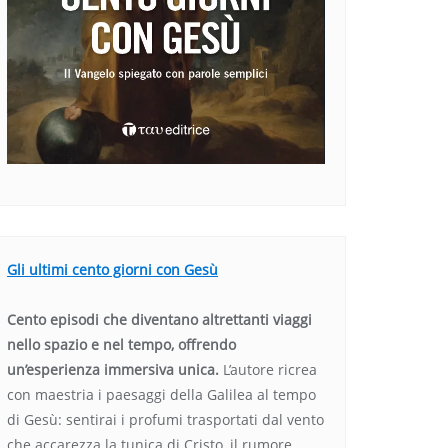
Gli ultimi cento giorni con Gesù
Cento episodi che diventano altrettanti viaggi
nello spazio e nel tempo, offrendo
un’esperienza immersiva unica.
L’autore ricrea
con maestria i paesaggi della Galilea al tempo
di Gesù: sentirai i profumi trasportati dal vento
che accarezza la tunica di Cristo, il rumore