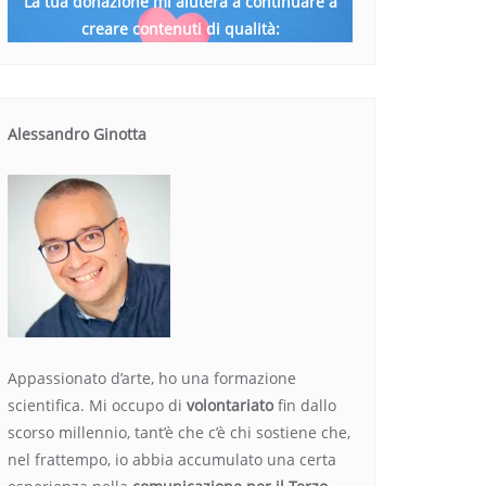
La tua donazione mi aiuterà a continuare a
creare contenuti di qualità:
Alessandro Ginotta
Appassionato d’arte, ho una formazione
scientifica. Mi occupo di
volontariato
fin dallo
scorso millennio, tant’è che c’è chi sostiene che,
nel frattempo, io abbia accumulato una certa