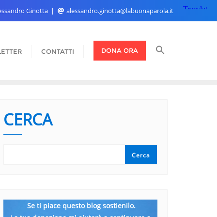
Alessandro Ginotta
alessandro.ginotta@labuonaparola.it
DONA ORA
ETTER
CONTATTI
CERCA
Cerca
Se ti piace questo blog sostienilo.