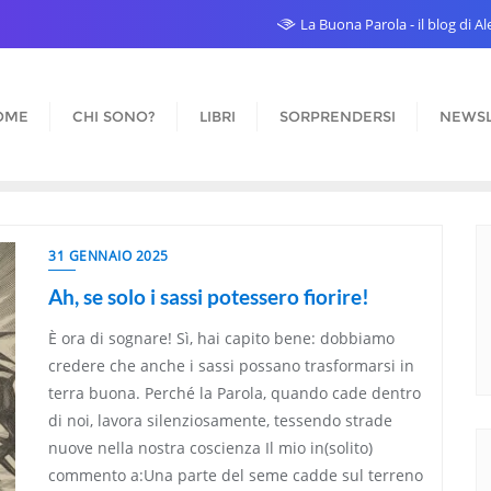
La Buona Parola - il blog di 
OME
CHI SONO?
LIBRI
SORPRENDERSI
NEWSL
31 GENNAIO 2025
Ah, se solo i sassi potessero fiorire!
È ora di sognare! Sì, hai capito bene: dobbiamo
credere che anche i sassi possano trasformarsi in
terra buona. Perché la Parola, quando cade dentro
di noi, lavora silenziosamente, tessendo strade
nuove nella nostra coscienza Il mio in(solito)
commento a:Una parte del seme cadde sul terreno