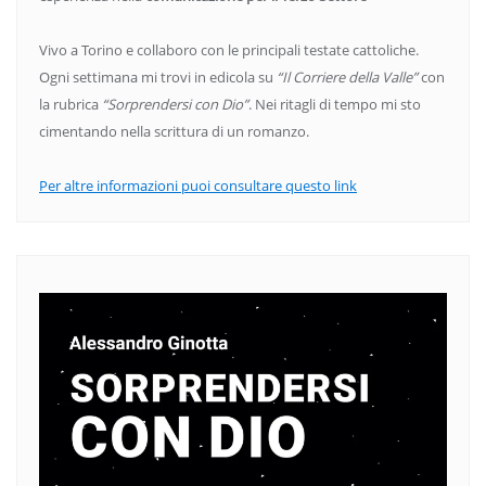
Vivo a Torino e collaboro con le principali testate cattoliche.
Ogni settimana mi trovi in edicola su
“Il Corriere della Valle”
con
la rubrica
“Sorprendersi con Dio”
. Nei ritagli di tempo mi sto
cimentando nella scrittura di un romanzo.
Per altre informazioni puoi consultare questo link