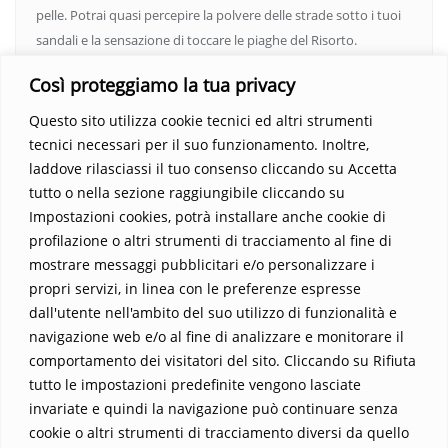
pelle. Potrai quasi percepire la polvere delle strade sotto i tuoi
sandali e la sensazione di toccare le piaghe del Risorto.
Un’opera che espande gli orizzonti dell’anima, invitandoti a
Così proteggiamo la tua privacy
vedere oltre i confini del conosciuto. Scopri un mondo in cui
fede e realtà si fondono, rendendo ogni pagina un’esperienza
Questo sito utilizza cookie tecnici ed altri strumenti
indimenticabile.
Non perdere l’occasione di immergerti in
tecnici necessari per il suo funzionamento. Inoltre,
questo viaggio straordinario. Acquista il libro e lascia che la
laddove rilasciassi il tuo consenso cliccando su Accetta
Parola trasformi la tua vita
.
tutto o nella sezione raggiungibile cliccando su
Impostazioni cookies, potrà installare anche cookie di
profilazione o altri strumenti di tracciamento al fine di
mostrare messaggi pubblicitari e/o personalizzare i
propri servizi, in linea con le preferenze espresse
dall'utente nell'ambito del suo utilizzo di funzionalità e
navigazione web e/o al fine di analizzare e monitorare il
comportamento dei visitatori del sito. Cliccando su Rifiuta
tutto le impostazioni predefinite vengono lasciate
Home
Contatti
invariate e quindi la navigazione può continuare senza
cookie o altri strumenti di tracciamento diversi da quello
Sostieni La Buona Parola – dona 5 €, 10 €, 25 €… il tuo contributo