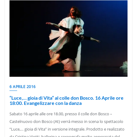
6 APRILE 2016
“Luce,… gioia di Vita” al colle don Bosco. 16 Aprile ore
18:00. Evangelizzare con la danza
Sabato 16 aprile alle ore 18.00, presso il colle don Bosco –
Castelnuovo don Bosco (At) verrá messo in scena lo spettacolo
“Luce,… gioia di Vita” in versione integrale. Prodotto e realizzato
da Cristina Viotti, ballerina e coreografa molto apprezzata del