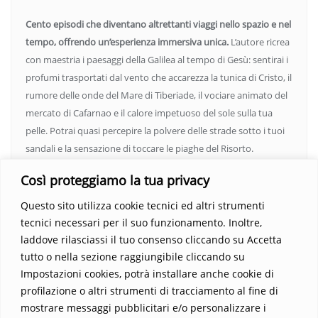
Cento episodi che diventano altrettanti viaggi nello spazio e nel
tempo, offrendo un’esperienza immersiva unica.
L’autore ricrea
con maestria i paesaggi della Galilea al tempo di Gesù: sentirai i
profumi trasportati dal vento che accarezza la tunica di Cristo, il
rumore delle onde del Mare di Tiberiade, il vociare animato del
mercato di Cafarnao e il calore impetuoso del sole sulla tua
pelle. Potrai quasi percepire la polvere delle strade sotto i tuoi
sandali e la sensazione di toccare le piaghe del Risorto.
Un’opera che espande gli orizzonti dell’anima, invitandoti a
Così proteggiamo la tua privacy
vedere oltre i confini del conosciuto. Scopri un mondo in cui
fede e realtà si fondono, rendendo ogni pagina un’esperienza
Questo sito utilizza cookie tecnici ed altri strumenti
indimenticabile.
Non perdere l’occasione di immergerti in
tecnici necessari per il suo funzionamento. Inoltre,
questo viaggio straordinario. Acquista il libro e lascia che la
laddove rilasciassi il tuo consenso cliccando su Accetta
Parola trasformi la tua vita
.
tutto o nella sezione raggiungibile cliccando su
Impostazioni cookies, potrà installare anche cookie di
profilazione o altri strumenti di tracciamento al fine di
mostrare messaggi pubblicitari e/o personalizzare i