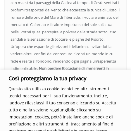
con maestria i paesaggi della Galilea al tempo di Gesù: sentirai i
profumi trasportati dal vento che accarezza la tunica di Cristo, il
rumore delle onde del Mare di Tiberiade, il vociare animato del
mercato di Cafarnao e il calore impetuoso del sole sulla tua
pelle. Potrai quasi percepire la polvere delle strade sotto i tuoi
sandali e la sensazione di toccare le piaghe del Risorto.
Un’opera che espande gli orizzonti dell’anima, invitandoti a
vedere oltre i confini del conosciuto. Scopri un mondo in cui
fede e realtà si fondono, rendendo ogni pagina un’esperienza
indimenticabile.
Non perdere l’occasione di immergerti in
questo viaggio straordinario. Acquista il libro e lascia che la
Così proteggiamo la tua privacy
Parola trasformi la tua vita
.
Questo sito utilizza cookie tecnici ed altri strumenti
tecnici necessari per il suo funzionamento. Inoltre,
laddove rilasciassi il tuo consenso cliccando su Accetta
tutto o nella sezione raggiungibile cliccando su
Impostazioni cookies, potrà installare anche cookie di
profilazione o altri strumenti di tracciamento al fine di
mostrare messaggi pubblicitari e/o personalizzare i