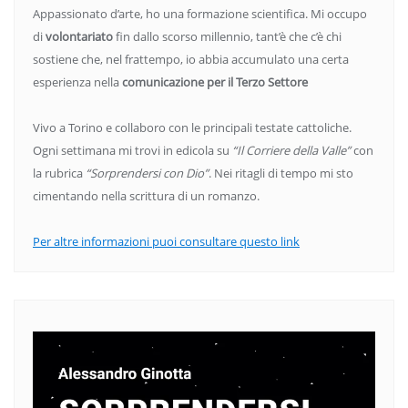
Appassionato d’arte, ho una formazione scientifica. Mi occupo
di
volontariato
fin dallo scorso millennio, tant’è che c’è chi
sostiene che, nel frattempo, io abbia accumulato una certa
esperienza nella
comunicazione per il Terzo Settore
Vivo a Torino e collaboro con le principali testate cattoliche.
Ogni settimana mi trovi in edicola su
“Il Corriere della Valle”
con
la rubrica
“Sorprendersi con Dio”
. Nei ritagli di tempo mi sto
cimentando nella scrittura di un romanzo.
Per altre informazioni puoi consultare questo link